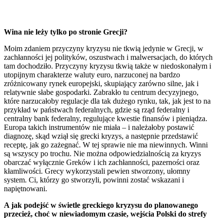
Wina nie leży tylko po stronie Grecji?
Moim zdaniem przyczyny kryzysu nie tkwią jedynie w Grecji, w
zachłanności jej polityków, oszustwach i malwersacjach, do których
tam dochodziło. Przyczyny kryzysu tkwią także w niedoskonałym i
utopijnym charakterze waluty euro, narzuconej na bardzo
zróżnicowany rynek europejski, skupiający zarówno silne, jak i
relatywnie słabe gospodarki. Zabrakło tu centrum decyzyjnego,
które narzucałoby regulacje dla tak dużego rynku, tak, jak jest to na
przykład w państwach federalnych, gdzie są rząd federalny i
centralny bank federalny, regulujące kwestie finansów i pieniądza.
Europa takich instrumentów nie miała – i należałoby postawić
diagnozę, skąd wziął się grecki kryzys, a następnie przedstawić
receptę, jak go zażegnać. W tej sprawie nie ma niewinnych. Winni
są wszyscy po trochu. Nie można odpowiedzialnością za kryzys
obarczać wyłącznie Greków i ich zachłanności, pazerności oraz
kłamliwości. Grecy wykorzystali pewien stworzony, ułomny
system. Ci, którzy go stworzyli, powinni zostać wskazani i
napiętnowani.
A jak podejść w świetle greckiego kryzysu do planowanego
przecież, choć w niewiadomym czasie, wejścia Polski do strefy