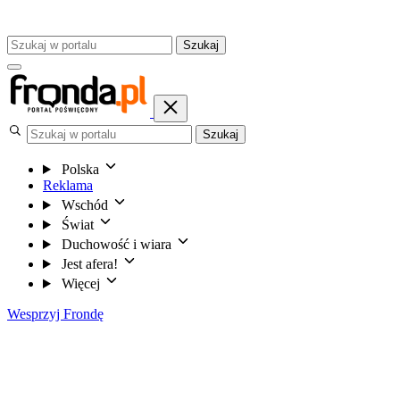
Szukaj
Szukaj
Polska
Reklama
Wschód
Świat
Duchowość i wiara
Jest afera!
Więcej
Wesprzyj Frondę