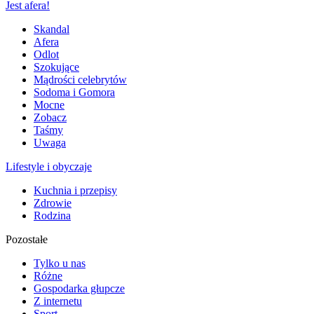
Jest afera!
Skandal
Afera
Odlot
Szokujące
Mądrości celebrytów
Sodoma i Gomora
Mocne
Zobacz
Taśmy
Uwaga
Lifestyle i obyczaje
Kuchnia i przepisy
Zdrowie
Rodzina
Pozostałe
Tylko u nas
Różne
Gospodarka głupcze
Z internetu
Sport