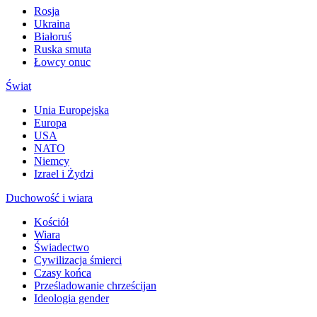
Rosja
Ukraina
Białoruś
Ruska smuta
Łowcy onuc
Świat
Unia Europejska
Europa
USA
NATO
Niemcy
Izrael i Żydzi
Duchowość i wiara
Kościół
Wiara
Świadectwo
Cywilizacja śmierci
Czasy końca
Prześladowanie chrześcijan
Ideologia gender