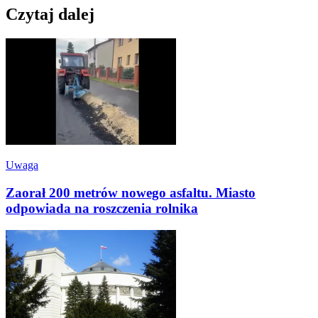
Czytaj dalej
Uwaga
Zaorał 200 metrów nowego asfaltu. Miasto
odpowiada na roszczenia rolnika