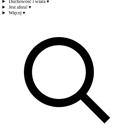
Duchowość i wiara
▾
Jest afera!
▾
Więcej
▾