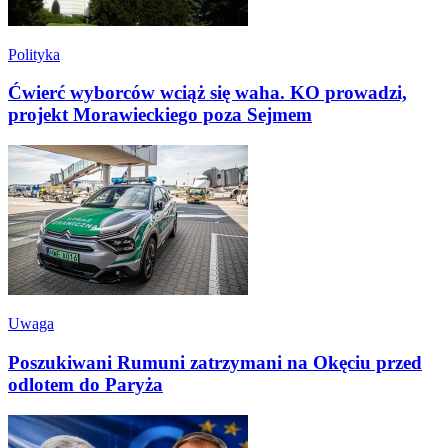
Polityka
Ćwierć wyborców wciąż się waha. KO prowadzi,
projekt Morawieckiego poza Sejmem
Uwaga
Poszukiwani Rumuni zatrzymani na Okęciu przed
odlotem do Paryża