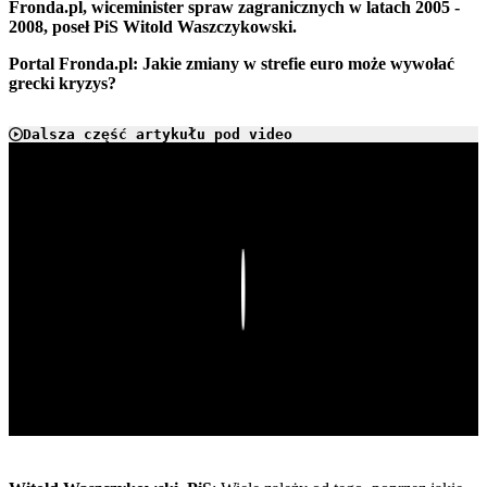
Fronda.pl, wiceminister spraw zagranicznych w latach 2005 -
2008, poseł PiS Witold Waszczykowski.
Portal Fronda.pl: Jakie zmiany w strefie euro może wywołać
grecki kryzys?
Dalsza część artykułu pod video
Play