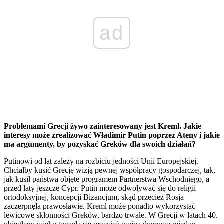
ad
Problemami Grecji żywo zainteresowany jest Kreml. Jakie
interesy może zrealizować Władimir Putin poprzez Ateny i jakie
ma argumenty, by pozyskać Greków dla swoich działań?
Putinowi od lat zależy na rozbiciu jedności Unii Europejskiej.
Chciałby kusić Grecję wizją pewnej współpracy gospodarczej, tak,
jak kusił państwa objęte programem Partnerstwa Wschodniego, a
przed laty jeszcze Cypr. Putin może odwoływać się do religii
ortodoksyjnej, koncepcji Bizancjum, skąd przecież Rosja
zaczerpnęła prawosławie. Kreml może ponadto wykorzystać
lewicowe skłonności Greków, bardzo trwałe. W Grecji w latach 40.