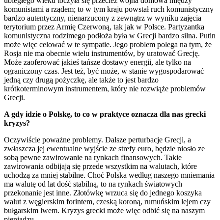
ubiegłego wieku toczyła się przecież wojna domowa między
komunistami a rządem; to w tym kraju powstał ruch komunistyczny
bardzo autentyczny, nienarzucony z zewnątrz w wyniku zajęcia
terytorium przez Armię Czerwoną, tak jak w Polsce. Partyzantka
komunistyczna rodzimego podłoża była w Grecji bardzo silna. Putin
może więc celować w te sympatie. Jego problem polega na tym, że
Rosja nie ma obecnie wielu instrumentów, by uratować Grecję.
Może zaoferować jakieś tańsze dostawy energii, ale tylko na
ograniczony czas. Jest też, być może, w stanie wygospodarować
jedną czy drugą pożyczkę, ale także to jest bardzo
krótkoterminowym instrumentem, który nie rozwiąże problemów
Grecji.
A gdy idzie o Polskę, to co w praktyce oznacza dla nas grecki
kryzys?
Oczywiście poważne problemy. Dalsze perturbacje Grecji, a
zwłaszcza jej ewentualne wyjście ze strefy euro, będzie niosło ze
sobą pewne zawirowanie na rynkach finansowych. Takie
zawirowania odbijają się przede wszystkim na walutach, które
uchodzą za mniej stabilne. Choć Polska według naszego mniemania
ma walutę od lat dość stabilną, to na rynkach światowych
przekonanie jest inne. Złotówkę wrzuca się do jednego koszyka
walut z węgierskim forintem, czeską koroną, rumuńskim lejem czy
bułgarskim lwem. Kryzys grecki może więc odbić się na naszym
pieniądzu.