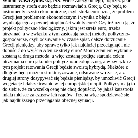
Witold Waszczykowski, PiS
: Wiele zależy od tego, poprzez jakie
instrumenty strefa euro będzie rozmawiać z Grecją. Czy będą to
instrumenty czysto ekonomiczne, czyli strefa euro uzna, że problem
Grecji jest problemem ekonomicznym i wynika z błędu
wynikającego z pewnej utopijności waluty euro? Czy też uzna ją, że
projekt polityczno-ideologiczny, jakim jest strefa euro, trzeba
utrzymać, a w związku z tym zastosują raczej metody polityczno-
gospodarcze, czyli odsuwanie w czasie spłat, dalsze dorzucanie
Grecji pieniędzy, aby sprawę tylko jak najdłużej przeciągnąć i nie
dopuścić do wyjścia Aten ze strefy euro? Moim zdaniem wybranie
zostaną ta druga metoda, a więc zostaną podjęte starania celem
utrzymania euro jako idei polityczno-ideologicznej, a w związku z
tym projekt ratowania Grecji będzie swoistą hybrydą. Niektóre z
długów będą może restrukturyzowane, odsuwane w czasie, a z
drugiej strony dosypywać się będzie pieniędzy, by umożliwić Grecji
wegetację i dalsze trwanie w tej europejskiej utopii. Politycy mają to
do siebie, że za wszelką cenę nie chcą dopuścić, by jakaś katastrofa
miała miejsce za czasów ich rządów. Trzeba więc spodziewać się
jak najdłuższego przeciągania obecnej sytuacji.