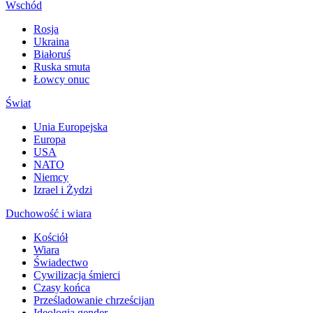
Wschód
Rosja
Ukraina
Białoruś
Ruska smuta
Łowcy onuc
Świat
Unia Europejska
Europa
USA
NATO
Niemcy
Izrael i Żydzi
Duchowość i wiara
Kościół
Wiara
Świadectwo
Cywilizacja śmierci
Czasy końca
Prześladowanie chrześcijan
Ideologia gender