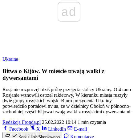
ad
Ukraina
Bitwa o Kijów. W mieście trwają walki z
dywersantami
Rosjanie rozpoczęli dziś próbę przejęcia stolicy Ukrainy. O 4 rano
Rosjanie wznowili ostrzał rakietowy. W kierunku miasta ruszyły
dwie grupy rosyjskich wojsk. Biuro prezydenta Ukrainy
potwierdziło portalowi nv.ua, że w dzielnicy Obołoń w północno-
zachodniej części Kijowa trwają walki z rosyjskimi dywersantami.
Redakcja Fronda.pl
25.02.2022 10:14
1 min czytania
Facebook
X
LinkedIn
E-mail
Komentarze
Kopiuj link
Skopiowano