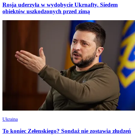
Rosja uderzyła w wydobycie Ukrnafty. Siedem
obiektów uszkodzonych przed zimą
Ukraina
To koniec Zełenskiego? Sondaż nie zostawia złudzeń