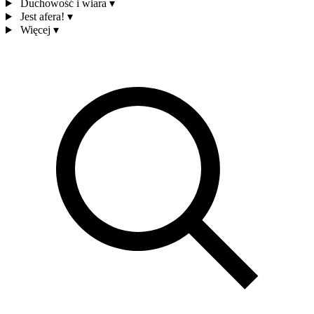
Duchowość i wiara
▾
Jest afera!
▾
Więcej
▾