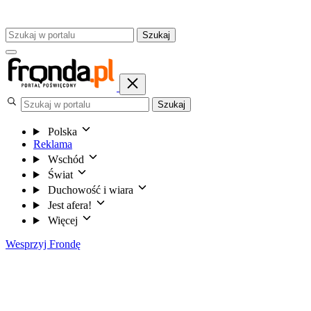
Szukaj
Szukaj
Polska
Reklama
Wschód
Świat
Duchowość i wiara
Jest afera!
Więcej
Wesprzyj Frondę