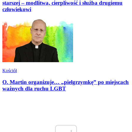
starszej – modlitwa, cierpliwość i służba drugiemu
człowiekowi
Kościół
O. Martin organizuje… „pielgrzymkę” po miejscach
ważnych dla ruchu LGBT