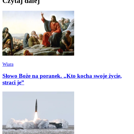
Czytaj dalej
Wiara
Słowo Boże na poranek. „Kto kocha swoje życie,
straci je”