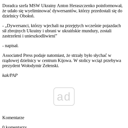
Doradca szefa MSW Ukrainy Anton Heraszczenko poinformował,
że udało się wyeliminować dywersantów, którzy przedostali się do
dzielnicy Obołoń.
- „Dywersanci, którzy wjechali na przejętych wcześnie pojazdach
sił zbrojnych Ukrainy i ubrani w ukraińskie mundury, zostali
zastrzeleni i unieszkodliwieni”
- napisał.
Associated Press podaje natomiast, że strzały było słychać w
rządowej dzielnicy w centrum Kijowa. W stolicy wciąż przebywa
prezydent Wołodymir Zełenski.
kak/PAP
ad
Komentarze
0 komentarzy