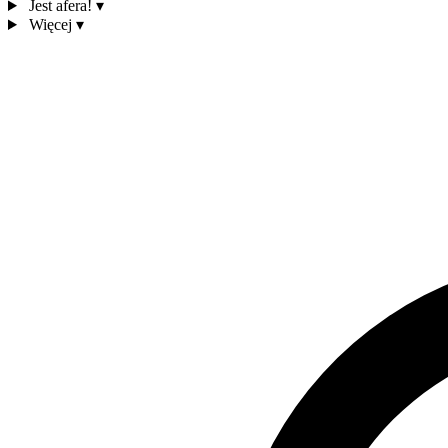
Jest afera!
▾
Więcej
▾