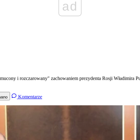
ad
zasmucony i rozczarowany" zachowaniem prezydenta Rosji Władimira Pu
Komentarze
wano