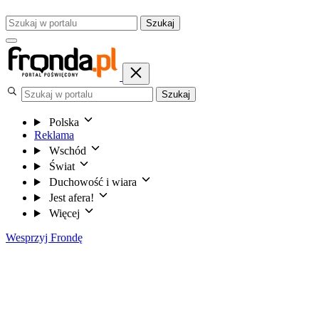
Szukaj
Szukaj
Polska
Reklama
Wschód
Świat
Duchowość i wiara
Jest afera!
Więcej
Wesprzyj Frondę