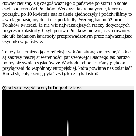
dowiedzieliśmy się czegoś ważnego o państwie polskim i o sobie -
czyli społeczności Polaków. Wydarzenia dramatyczne, które na
początku po 10 kwietnia nas szalenie zjednoczyły i podziwiliśmy to
- w ciągu następnych lat nas podzieliły. Według badań 52 proc.
Polaków twierdzi, że nie wie najważniejszych rzeczy dotyczących
przyczyn katastrofy. Czyli polowa Polaków nie wie, czyli również
nie ufa badaniom katastrofy przeprowadzonym przez najważniejsze
czynniki w państwie.
Te trzy lata zmierzają do refleksji: w którą stronę zmierzamy? Jakie
są zakresy naszej suwerenności państwowej? Dlaczego tak bardzo
boimy się swoich sąsiadów ze Wschodu, choć jesteśmy głęboko
przyłączeni do wspólnoty europejskiej, która powinna nas osłaniać?
Rodzi się cały szereg pytań związku z tą katastrofą.
Dalsza część artykułu pod video
Play