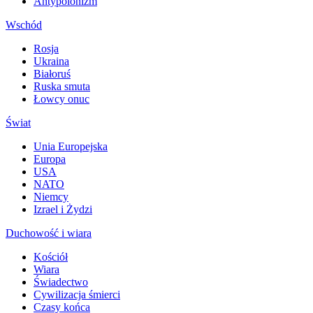
Antypolonizm
Wschód
Rosja
Ukraina
Białoruś
Ruska smuta
Łowcy onuc
Świat
Unia Europejska
Europa
USA
NATO
Niemcy
Izrael i Żydzi
Duchowość i wiara
Kościół
Wiara
Świadectwo
Cywilizacja śmierci
Czasy końca