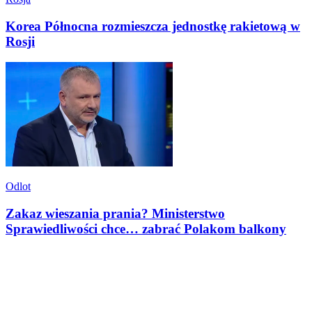
Korea Północna rozmieszcza jednostkę rakietową w
Rosji
Odlot
Zakaz wieszania prania? Ministerstwo
Sprawiedliwości chce… zabrać Polakom balkony