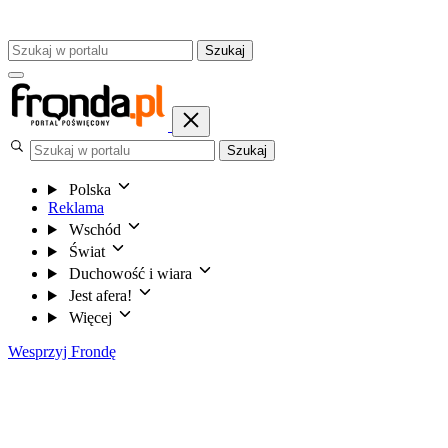
Szukaj
Szukaj
Polska
Reklama
Wschód
Świat
Duchowość i wiara
Jest afera!
Więcej
Wesprzyj Frondę