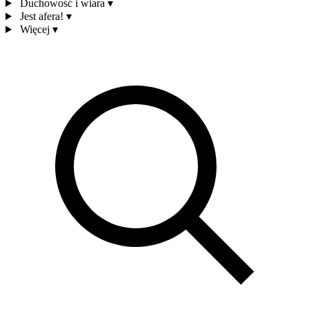
Duchowość i wiara
▾
Jest afera!
▾
Więcej
▾