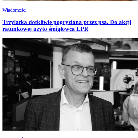
Wiadomości
Trzylatka dotkliwie pogryziona przez psa. Do akcji
ratunkowej użyto śmigłowca LPR