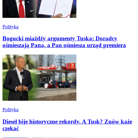
Polityka
Bogucki miażdży argumenty Tuska: Doradcy
ośmieszają Pana, a Pan ośmiesza urząd premiera
Polityka
Diesel bije historyczne rekordy. A Tusk? Znów każe
czekać