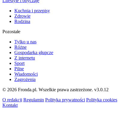
Lifestyle i obyczaje
Kuchnia i przepisy
Zdrowie
Rodzina
Pozostałe
Tylko u nas
Różne
Gospodarka głupcze
Z internetu
Sport
Pilne
Wiadomości
Zagrożenia
© 2026 Fronda.pl. Wszelkie prawa zastrzeżone.
v3.0.12
O redakcji
Regulamin
Polityka prywatności
Polityka cookies
Kontakt