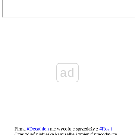
ad
Firma
#Decathlon
nie wycofuje sprzedaży z
#Rosji
Czas zdjąć niebieską kamizelkę i zmienić pracodawcę