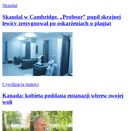
Skandal
Skandal w Cambridge. „Profesor” pupil skrajnej
lewicy zrezygnował po oskarżeniach o plagiat
Cywilizacja śmierci
Kanada: kobieta poddana eutanazji wbrew swojej
woli