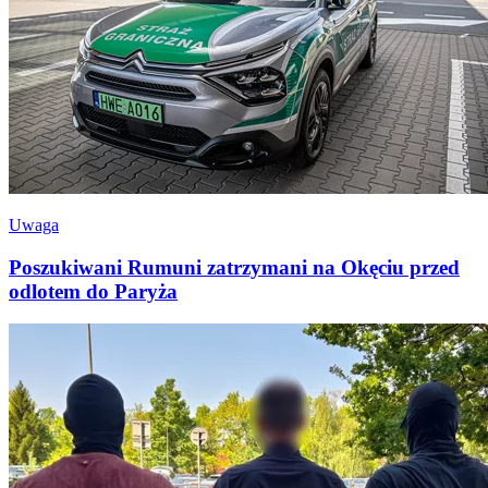
Uwaga
Poszukiwani Rumuni zatrzymani na Okęciu przed
odlotem do Paryża