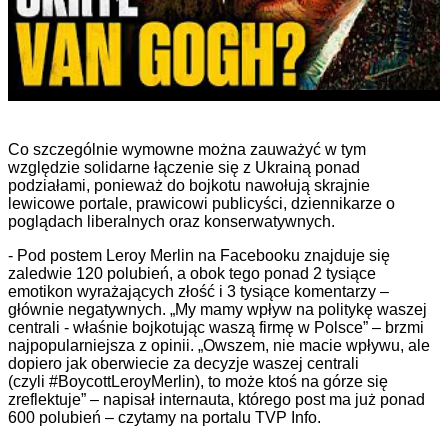
Co szczególnie wymowne można zauważyć w tym
względzie solidarne łączenie się z Ukrainą ponad
podziałami, ponieważ do bojkotu nawołują skrajnie
lewicowe portale, prawicowi publicyści, dziennikarze o
poglądach liberalnych oraz konserwatywnych.
- Pod postem Leroy Merlin na Facebooku znajduje się
zaledwie 120 polubień, a obok tego ponad 2 tysiące
emotikon wyrażających złość i 3 tysiące komentarzy –
głównie negatywnych. „My mamy wpływ na politykę waszej
centrali - właśnie bojkotując waszą firmę w Polsce” – brzmi
najpopularniejsza z opinii. „Owszem, nie macie wpływu, ale
dopiero jak oberwiecie za decyzje waszej centrali
(czyli #BoycottLeroyMerlin), to może ktoś na górze się
zreflektuje” – napisał internauta, którego post ma już ponad
600 polubień – czytamy na portalu TVP Info.