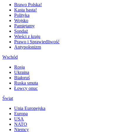
Brawo Polska!
Kasta basta!
Polityka
Wojsko
Pamiętamy
Sondaż
Wieści z kraju
Prawo i Sprawiedliwość
Antypolonizm
Wschód
Rosja
Ukraina
Białoruś
Ruska smuta
Łowcy onuc
Świat
Unia Europejska
Europa
USA
NATO
Niemcy