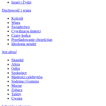
Izrael i Żydzi
Duchowość i wiara
Kościół
Wiara
Świadectwo
Cywilizacja śmierci
Czasy końca
Prześladowanie chrześcijan
Ideologia gender
Jest afera!
Skandal
Afera
Odlot
Szokujące
Mądrości celebrytów
Sodoma i Gomora
Mocne
Zobacz
Taśmy
Uwaga