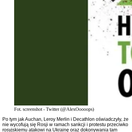
Fot. screenshot - Twitter (@AlexOoooops)
Po tym jak Auchan, Leroy Merlin i Decathlon oświadczyły, że
nie wycofują się Rosji w ramach sankcji i protestu przeciwko
rosyjskiemu atakowi na Ukrainę oraz dokonywania tam