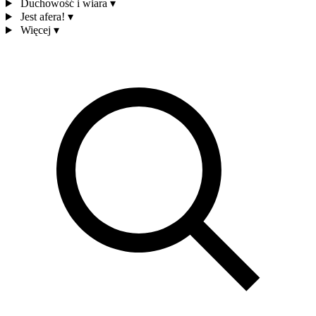
Duchowość i wiara
▾
Jest afera!
▾
Więcej
▾