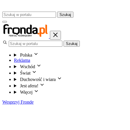
Szukaj
Szukaj
Polska
Reklama
Wschód
Świat
Duchowość i wiara
Jest afera!
Więcej
Wesprzyj Frondę