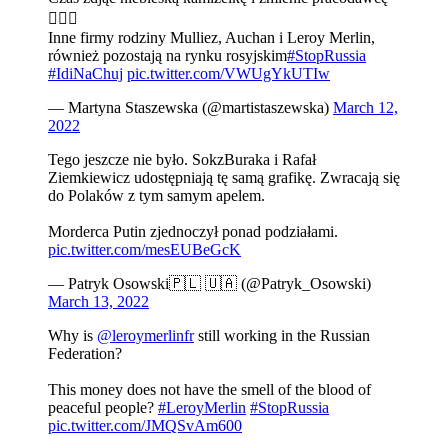
🤷🏼‍♀️
Inne firmy rodziny Mulliez, Auchan i Leroy Merlin,
również pozostają na rynku rosyjskim
#StopRussia
#IdiNaChuj
pic.twitter.com/VWUgYkUTIw
— Martyna Staszewska (@martistaszewska)
March 12,
2022
Tego jeszcze nie było. SokzBuraka i Rafał
Ziemkiewicz udostępniają tę samą grafikę. Zwracają się
do Polaków z tym samym apelem.
Morderca Putin zjednoczył ponad podziałami.
pic.twitter.com/mesEUBeGcK
— Patryk Osowski🇵🇱 🇺🇦 (@Patryk_Osowski)
March 13, 2022
Why is
@leroymerlinfr
still working in the Russian
Federation?
This money does not have the smell of the blood of
peaceful people?
#LeroyMerlin
#StopRussia
pic.twitter.com/JMQSvAm600