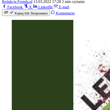
Redakcja Fronda.pl
13.03.2022 17:28
2 min czytania
Facebook
X
LinkedIn
E-mail
Komentarze
Kopiuj link
Skopiowano