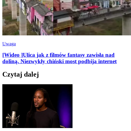
Uwaga
[Wideo ]Ulica jak z filmów fantasy zawisła nad
doliną. Niezwykły chiński most podbija internet
Czytaj dalej