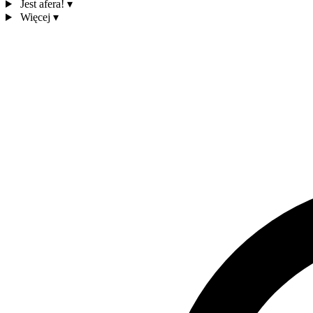
Jest afera!
▾
Więcej
▾