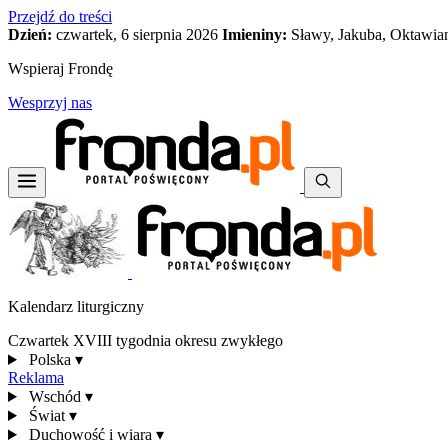
Przejdź do treści
Dzień:
czwartek, 6 sierpnia 2026
Imieniny:
Sławy, Jakuba, Oktawia
Wspieraj Frondę
Wesprzyj nas
Kalendarz liturgiczny
Czwartek XVIII tygodnia okresu zwykłego
Polska
▾
Reklama
Wschód
▾
Świat
▾
Duchowość i wiara
▾