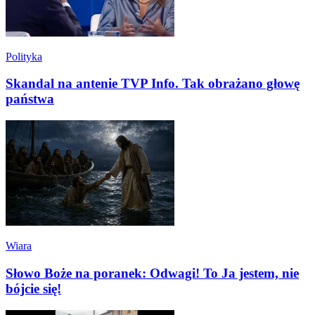
Polityka
Skandal na antenie TVP Info. Tak obrażano głowę
państwa
Wiara
Słowo Boże na poranek: Odwagi! To Ja jestem, nie
bójcie się!