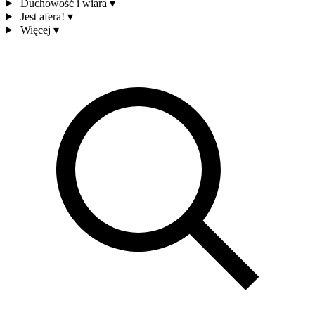
Duchowość i wiara
▾
Jest afera!
▾
Więcej
▾