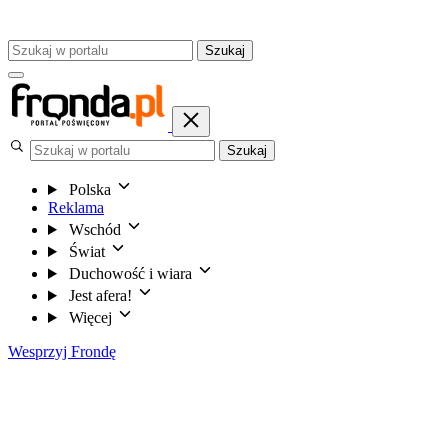
Szukaj
Szukaj
Polska
Reklama
Wschód
Świat
Duchowość i wiara
Jest afera!
Więcej
Wesprzyj Frondę