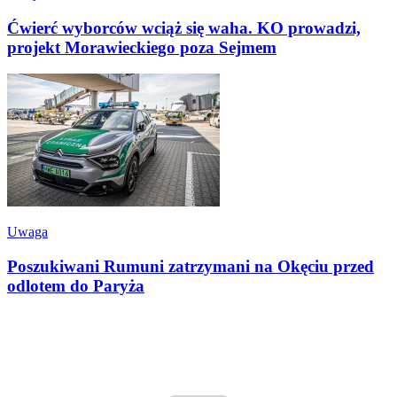
Ćwierć wyborców wciąż się waha. KO prowadzi,
projekt Morawieckiego poza Sejmem
Uwaga
Poszukiwani Rumuni zatrzymani na Okęciu przed
odlotem do Paryża