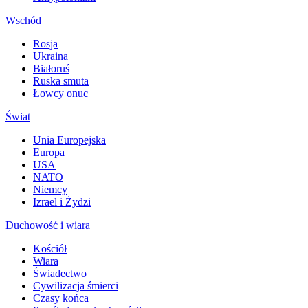
Wschód
Rosja
Ukraina
Białoruś
Ruska smuta
Łowcy onuc
Świat
Unia Europejska
Europa
USA
NATO
Niemcy
Izrael i Żydzi
Duchowość i wiara
Kościół
Wiara
Świadectwo
Cywilizacja śmierci
Czasy końca