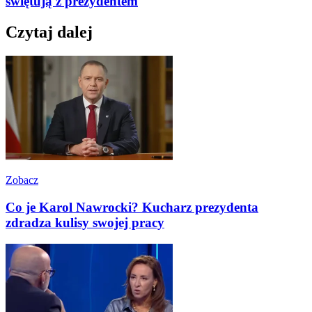
świętują z prezydentem
Czytaj dalej
Zobacz
Co je Karol Nawrocki? Kucharz prezydenta
zdradza kulisy swojej pracy