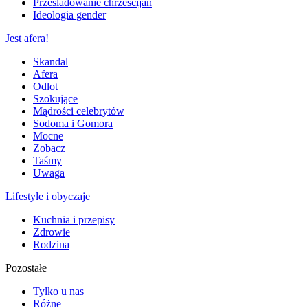
Prześladowanie chrześcijan
Ideologia gender
Jest afera!
Skandal
Afera
Odlot
Szokujące
Mądrości celebrytów
Sodoma i Gomora
Mocne
Zobacz
Taśmy
Uwaga
Lifestyle i obyczaje
Kuchnia i przepisy
Zdrowie
Rodzina
Pozostałe
Tylko u nas
Różne