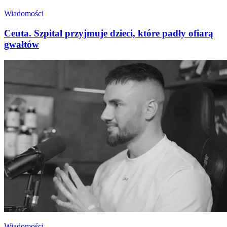
Wiadomości
Ceuta. Szpital przyjmuje dzieci, które padły ofiarą
gwałtów
Wiadomości