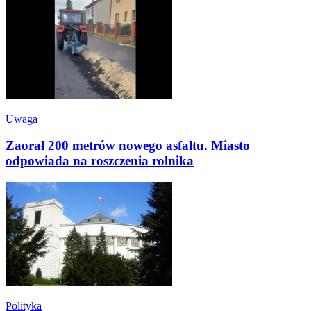
Uwaga
Zaorał 200 metrów nowego asfaltu. Miasto
odpowiada na roszczenia rolnika
Polityka