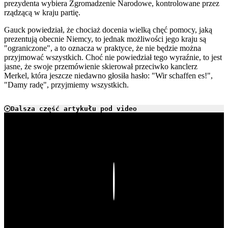
prezydenta wybiera Zgromadzenie Narodowe, kontrolowane przez
rządzącą w kraju partię.
Gauck powiedział, że chociaż docenia wielką chęć pomocy, jaką
prezentują obecnie Niemcy, to jednak możliwości jego kraju są
"ograniczone", a to oznacza w praktyce, że nie będzie można
przyjmować wszystkich. Choć nie powiedział tego wyraźnie, to jest
jasne, że swoje przemówienie skierował przeciwko kanclerz
Merkel, która jeszcze niedawno głosiła hasło: "Wir schaffen es!",
"Damy radę", przyjmiemy wszystkich.
Dalsza część artykułu pod video
Play