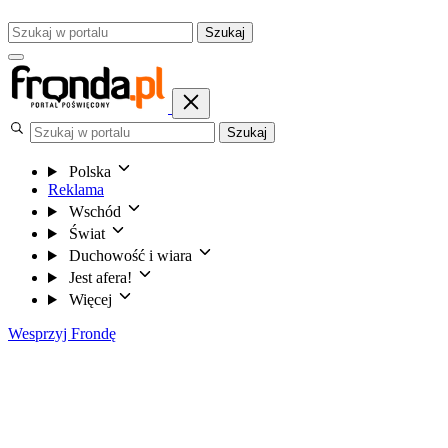
Szukaj
Szukaj
Polska
Reklama
Wschód
Świat
Duchowość i wiara
Jest afera!
Więcej
Wesprzyj Frondę