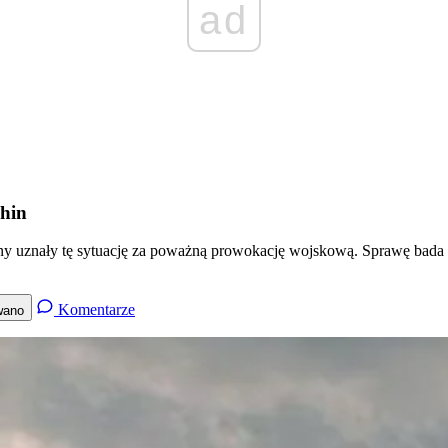
ad
Chin
ny uznały tę sytuację za poważną prowokację wojskową. Sprawę bada
Komentarze
wano