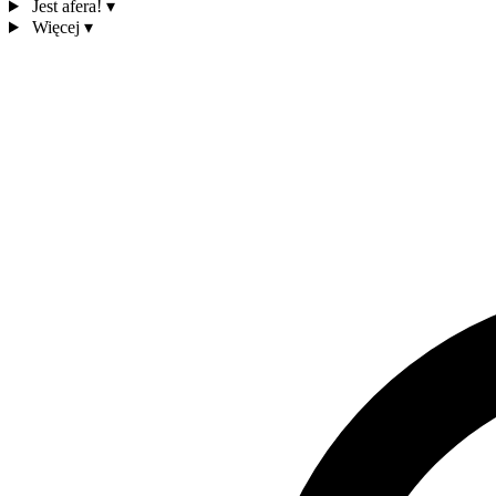
Jest afera!
▾
Więcej
▾