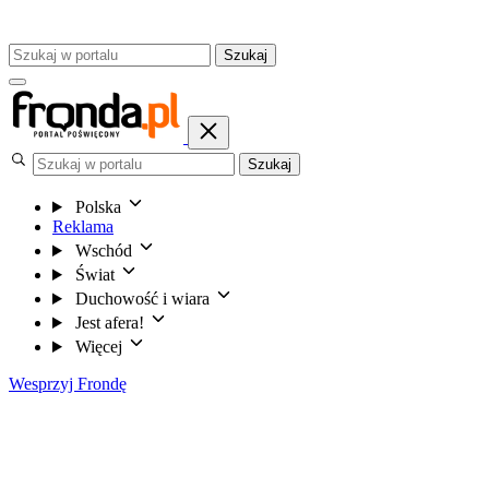
Szukaj
Szukaj
Polska
Reklama
Wschód
Świat
Duchowość i wiara
Jest afera!
Więcej
Wesprzyj Frondę