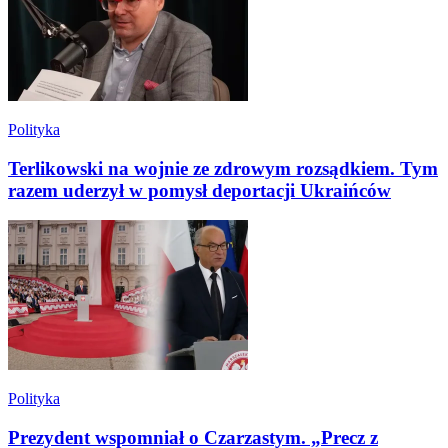
Polityka
Terlikowski na wojnie ze zdrowym rozsądkiem. Tym
razem uderzył w pomysł deportacji Ukraińców
Polityka
Prezydent wspomniał o Czarzastym. „Precz z