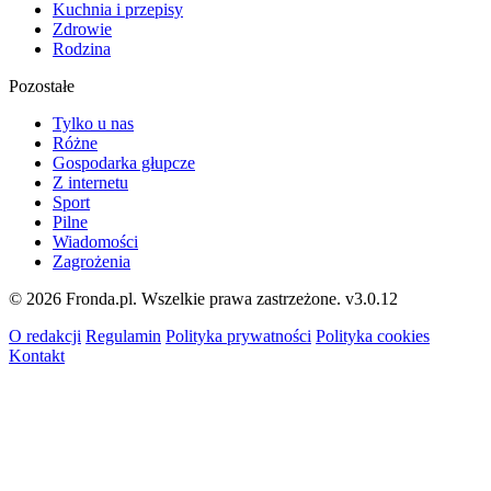
Kuchnia i przepisy
Zdrowie
Rodzina
Pozostałe
Tylko u nas
Różne
Gospodarka głupcze
Z internetu
Sport
Pilne
Wiadomości
Zagrożenia
© 2026 Fronda.pl. Wszelkie prawa zastrzeżone.
v3.0.12
O redakcji
Regulamin
Polityka prywatności
Polityka cookies
Kontakt