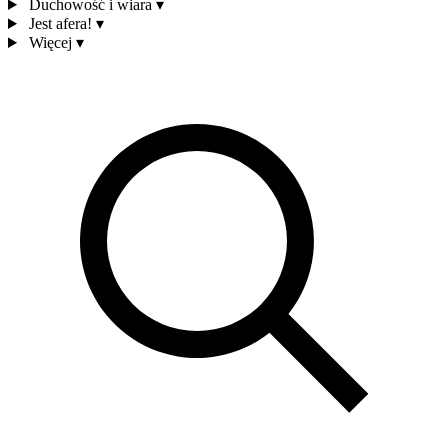
Duchowość i wiara
▾
Jest afera!
▾
Więcej
▾