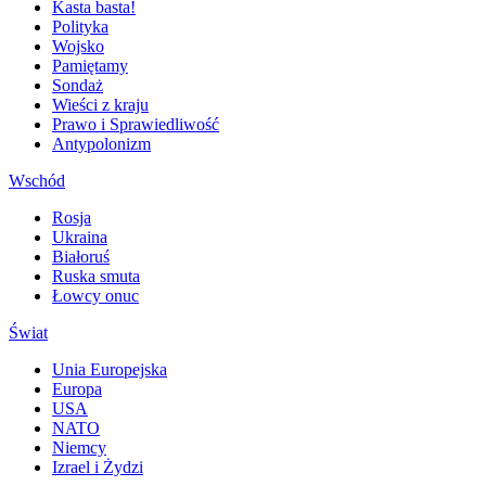
Kasta basta!
Polityka
Wojsko
Pamiętamy
Sondaż
Wieści z kraju
Prawo i Sprawiedliwość
Antypolonizm
Wschód
Rosja
Ukraina
Białoruś
Ruska smuta
Łowcy onuc
Świat
Unia Europejska
Europa
USA
NATO
Niemcy
Izrael i Żydzi