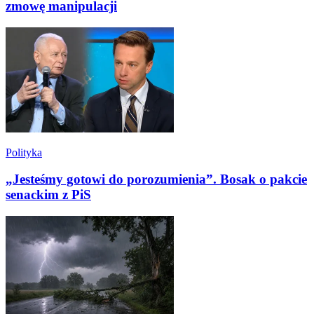
zmowę manipulacji
Polityka
„Jesteśmy gotowi do porozumienia”. Bosak o pakcie
senackim z PiS