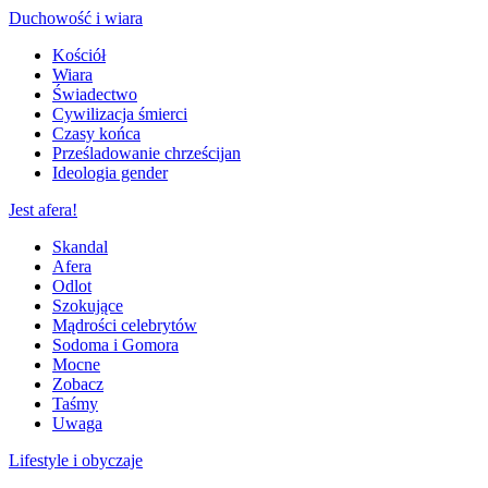
Duchowość i wiara
Kościół
Wiara
Świadectwo
Cywilizacja śmierci
Czasy końca
Prześladowanie chrześcijan
Ideologia gender
Jest afera!
Skandal
Afera
Odlot
Szokujące
Mądrości celebrytów
Sodoma i Gomora
Mocne
Zobacz
Taśmy
Uwaga
Lifestyle i obyczaje