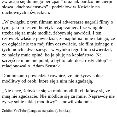
zwracają się do niego per „pan” oraz jak bardzo nie cierpi
słowa „duchowieństwo” i podziałów w Kościele na
duchownych i świeckich.
„W związku z tym filmem moi adwersarze nagrali filmy o
tym, jaki to jestem heretyk i zaprzaniec. I że w ogóle
trzeba się za mnie modlić, żebym się nawrócił. I ten
człowiek właśnie powiedział, że napluł na mnie dlatego, że
on oglądał nie ten mój film oczywiście, ale film jednego z
tych moich adwersarzy. I w wyniku tego filmu stwierdził,
że należy mnie opluć, bo ja pluję na kapłaństwo. Na
szczęście mnie nie pobił, a był to taki dość rosły chłop” –
relacjonował o. Adam Szustak
Dominikanin powiedział również, że nie życzy sobie
modlitwy od osób, które się z nim nie zgadzają.
„Nie chcę, żebyście się za mnie modlili, ci, którzy się ze
mną nie zgadzacie. Nie módlcie się za mnie. Naprawdę nie
życzę sobie takiej modlitwy” - mówił zakonnik.
Źródło: YouTube (Langusta na palmie), fronda.pl