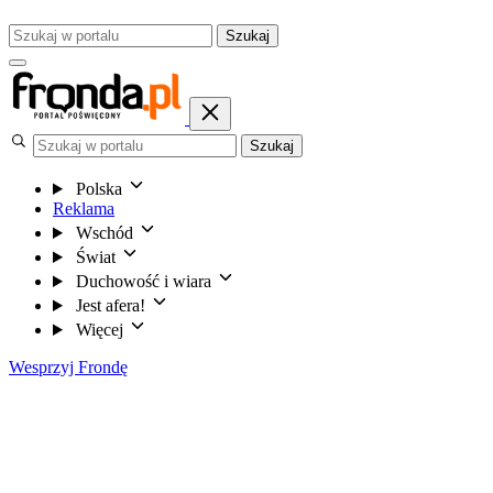
Szukaj
Szukaj
Polska
Reklama
Wschód
Świat
Duchowość i wiara
Jest afera!
Więcej
Wesprzyj Frondę