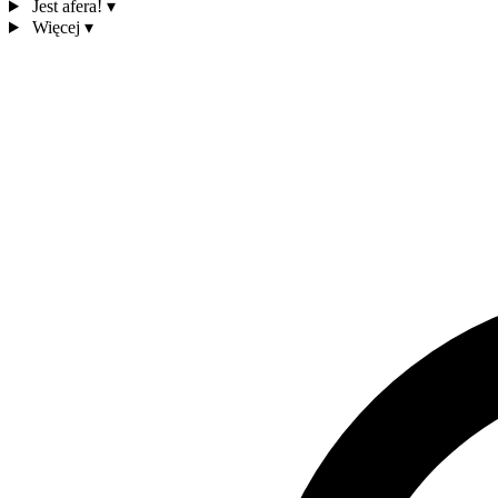
Jest afera!
▾
Więcej
▾