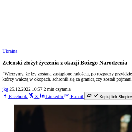
Ukraina
Zełenski złożył życzenia z okazji Bożego Narodzenia
"Wierzymy, że łzy zostaną zastąpione radością, po rozpaczy przyjdzi
którzy walczą w okopach, schronili się za granicą czy zostali pojman
jkg
25.12.2022 10:57
2 min czytania
Facebook
X
LinkedIn
E-mail
Kopiuj link
Skopio