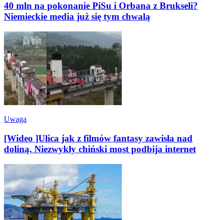
40 mln na pokonanie PiSu i Orbana z Brukseli?
Niemieckie media już się tym chwalą
Uwaga
[Wideo ]Ulica jak z filmów fantasy zawisła nad
doliną. Niezwykły chiński most podbija internet