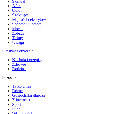
Skandal
Afera
Odlot
Szokujące
Mądrości celebrytów
Sodoma i Gomora
Mocne
Zobacz
Taśmy
Uwaga
Lifestyle i obyczaje
Kuchnia i przepisy
Zdrowie
Rodzina
Pozostałe
Tylko u nas
Różne
Gospodarka głupcze
Z internetu
Sport
Pilne
Wiadomości