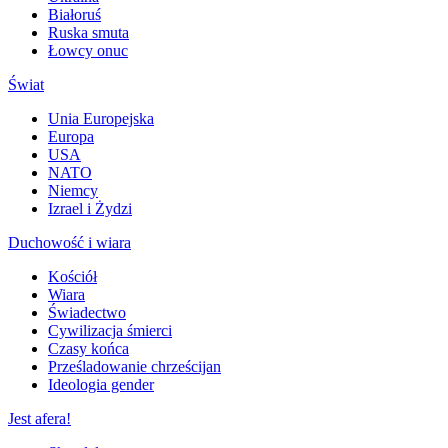
Białoruś
Ruska smuta
Łowcy onuc
Świat
Unia Europejska
Europa
USA
NATO
Niemcy
Izrael i Żydzi
Duchowość i wiara
Kościół
Wiara
Świadectwo
Cywilizacja śmierci
Czasy końca
Prześladowanie chrześcijan
Ideologia gender
Jest afera!