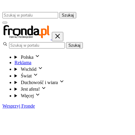
Szukaj
Szukaj
Polska
Reklama
Wschód
Świat
Duchowość i wiara
Jest afera!
Więcej
Wesprzyj Frondę