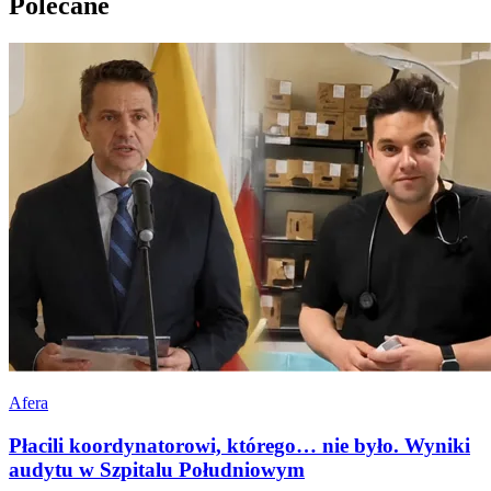
Polecane
Afera
Płacili koordynatorowi, którego… nie było. Wyniki
audytu w Szpitalu Południowym