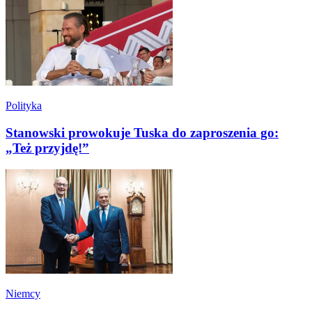
Polityka
Stanowski prowokuje Tuska do zaproszenia go:
„Też przyjdę!”
Niemcy