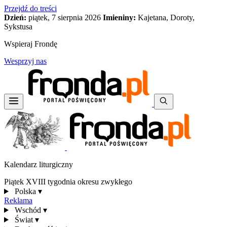
Przejdź do treści
Dzień:
piątek, 7 sierpnia 2026
Imieniny:
Kajetana, Doroty,
Sykstusa
Wspieraj Frondę
Wesprzyj nas
Kalendarz liturgiczny
Piątek XVIII tygodnia okresu zwykłego
Polska
▾
Reklama
Wschód
▾
Świat
▾