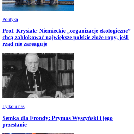
Polityka
Prof. Krysiak: Niemieckie „organizacje ekologiczne”
chcą zablokować największe polskie złoże ropy, jeśli
rząd nie zareaguje
Tylko u nas
Semka dla Frondy: Prymas Wyszyński i jego
przesłanie