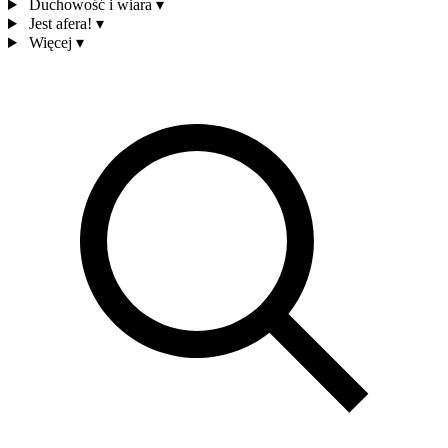
Duchowość i wiara
▾
Jest afera!
▾
Więcej
▾