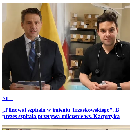
Afera
„Pilnował szpitala w imieniu Trzaskowskiego”. B.
prezes szpitala przerywa milczenie ws. Kacprzyka