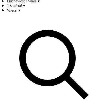
Duchowość i wiara
▾
Jest afera!
▾
Więcej
▾