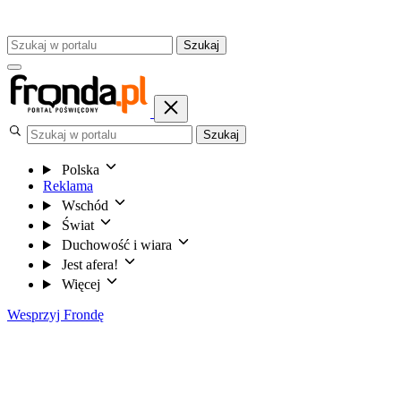
Szukaj
Szukaj
Polska
Reklama
Wschód
Świat
Duchowość i wiara
Jest afera!
Więcej
Wesprzyj Frondę