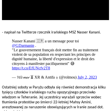
- napisał na Twitterze rzecznik irańskiego MSZ Nasser Kanani.
Nasser Kanani 🇮🇷 a un message pour toi
@GDarmanin
.
"Le gouvernement français doit mettre fin au traitement
violent de sa population en respectant les principes de
dignité humaine, la liberté d'expression et le droit des
citoyens à manifester pacifiquement" 😅
https://t.co/EfUNcfv2T8
— 𝓗☮𝓶𝓮𝓻 ⏳ XR & Antifa ⏚ (@rolmou)
July 2, 2023
Ostatniej soboty w Paryżu odbyła się również demonstracja kilku
tysięcy członków irańskiego ruchu opozycyjnego przeciwko
władzom w Teheranie. Jej uczestnicy wyrażali sprzeciw wobec
tłumienia protestów po śmierci 22-letniej Mahsy Amini,
aresztowanej za naruszenie obowiązujących w Iranie zasad dot.