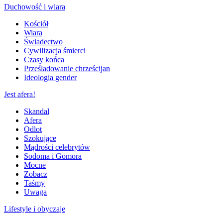
Duchowość i wiara
Kościół
Wiara
Świadectwo
Cywilizacja śmierci
Czasy końca
Prześladowanie chrześcijan
Ideologia gender
Jest afera!
Skandal
Afera
Odlot
Szokujące
Mądrości celebrytów
Sodoma i Gomora
Mocne
Zobacz
Taśmy
Uwaga
Lifestyle i obyczaje