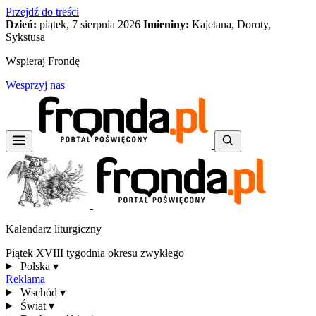
Przejdź do treści
Dzień:
piątek, 7 sierpnia 2026
Imieniny:
Kajetana, Doroty,
Sykstusa
Wspieraj Frondę
Wesprzyj nas
Kalendarz liturgiczny
Piątek XVIII tygodnia okresu zwykłego
Polska
▾
Reklama
Wschód
▾
Świat
▾