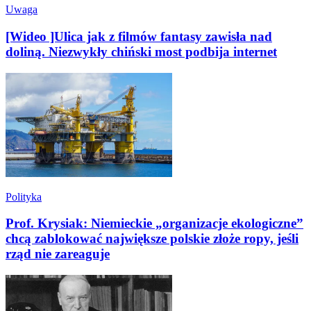
Uwaga
[Wideo ]Ulica jak z filmów fantasy zawisła nad
doliną. Niezwykły chiński most podbija internet
Polityka
Prof. Krysiak: Niemieckie „organizacje ekologiczne”
chcą zablokować największe polskie złoże ropy, jeśli
rząd nie zareaguje