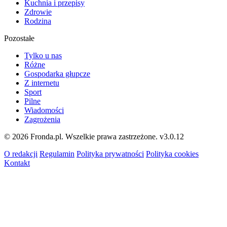
Kuchnia i przepisy
Zdrowie
Rodzina
Pozostałe
Tylko u nas
Różne
Gospodarka głupcze
Z internetu
Sport
Pilne
Wiadomości
Zagrożenia
© 2026 Fronda.pl. Wszelkie prawa zastrzeżone.
v3.0.12
O redakcji
Regulamin
Polityka prywatności
Polityka cookies
Kontakt