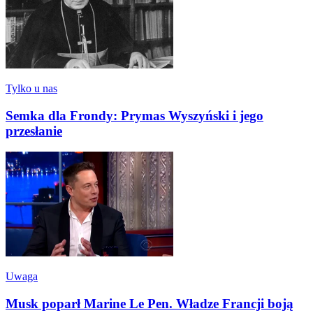
Tylko u nas
Semka dla Frondy: Prymas Wyszyński i jego
przesłanie
Uwaga
Musk poparł Marine Le Pen. Władze Francji boją