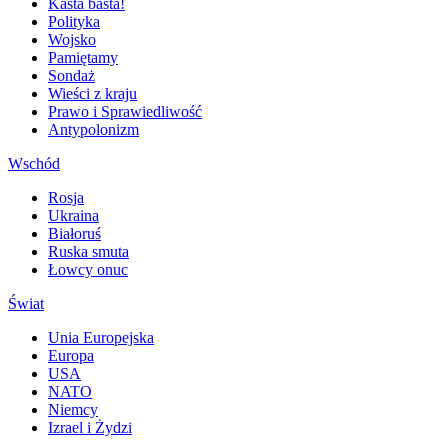
Kasta basta!
Polityka
Wojsko
Pamiętamy
Sondaż
Wieści z kraju
Prawo i Sprawiedliwość
Antypolonizm
Wschód
Rosja
Ukraina
Białoruś
Ruska smuta
Łowcy onuc
Świat
Unia Europejska
Europa
USA
NATO
Niemcy
Izrael i Żydzi