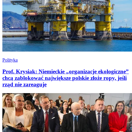
Polityka
Prof. Krysiak: Niemieckie „organizacje ekologiczne”
chcą zablokować największe polskie złoże ropy, jeśli
rząd nie zareaguje