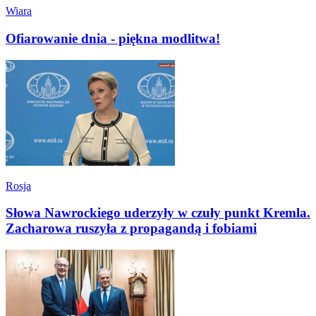
Wiara
Ofiarowanie dnia - piękna modlitwa!
Rosja
Słowa Nawrockiego uderzyły w czuły punkt Kremla.
Zacharowa ruszyła z propagandą i fobiami