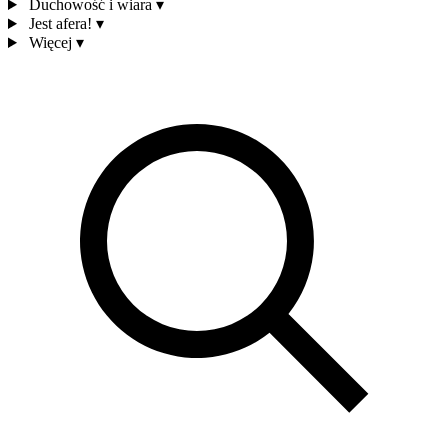
Duchowość i wiara
▾
Jest afera!
▾
Więcej
▾