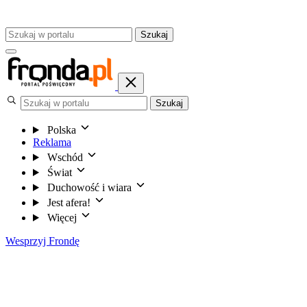
Szukaj
Szukaj
Polska
Reklama
Wschód
Świat
Duchowość i wiara
Jest afera!
Więcej
Wesprzyj Frondę