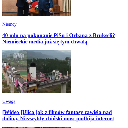
Niemcy
40 mln na pokonanie PiSu i Orbana z Brukseli?
Niemieckie media już się tym chwalą
Uwaga
[Wideo ]Ulica jak z filmów fantasy zawisła nad
doliną. Niezwykły chiński most podbija internet