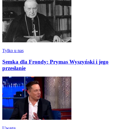
Tylko u nas
Semka dla Frondy: Prymas Wyszyński i jego
przesłanie
Uwaga