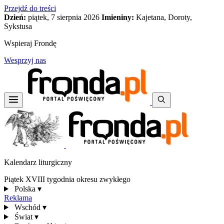
Przejdź do treści
Dzień:
piątek, 7 sierpnia 2026
Imieniny:
Kajetana, Doroty,
Sykstusa
Wspieraj Frondę
Wesprzyj nas
Kalendarz liturgiczny
Piątek XVIII tygodnia okresu zwykłego
Polska
▾
Reklama
Wschód
▾
Świat
▾