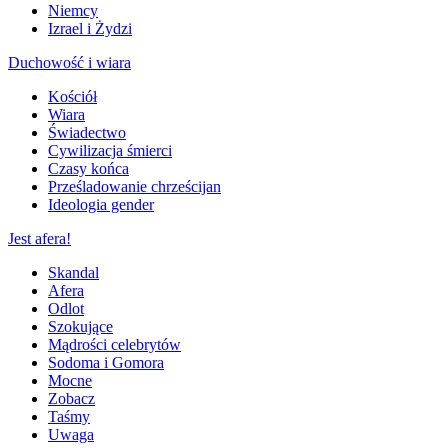
Niemcy
Izrael i Żydzi
Duchowość i wiara
Kościół
Wiara
Świadectwo
Cywilizacja śmierci
Czasy końca
Prześladowanie chrześcijan
Ideologia gender
Jest afera!
Skandal
Afera
Odlot
Szokujące
Mądrości celebrytów
Sodoma i Gomora
Mocne
Zobacz
Taśmy
Uwaga