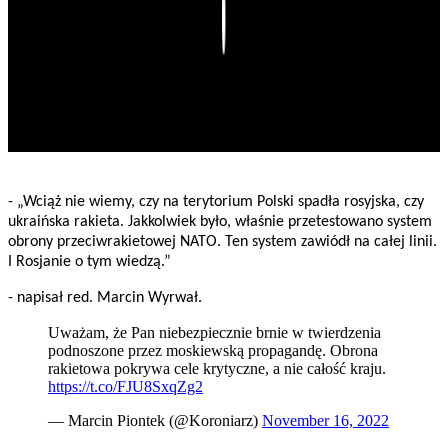
Play
- „Wciąż nie wiemy, czy na terytorium Polski spadła rosyjska, czy
ukraińska rakieta. Jakkolwiek było, właśnie przetestowano system
obrony przeciwrakietowej NATO. Ten system zawiódł na całej linii.
I Rosjanie o tym wiedzą.”
- napisał red. Marcin Wyrwał.
Uważam, że Pan niebezpiecznie brnie w twierdzenia
podnoszone przez moskiewską propagandę. Obrona
rakietowa pokrywa cele krytyczne, a nie całość kraju.
https://t.co/FJU8SxqZg2
— Marcin Piontek (@Koroniarz)
November 16, 2022