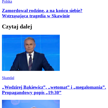
Polska
Zamordował rodzinę, a na końcu siebie?
Wstrząsająca tragedia w Skawinie
Czytaj dalej
Skandal
„Wodzirej Bąkiewicz”, „wetomat” i „megalomania”.
Propagandowy popis „19:30”