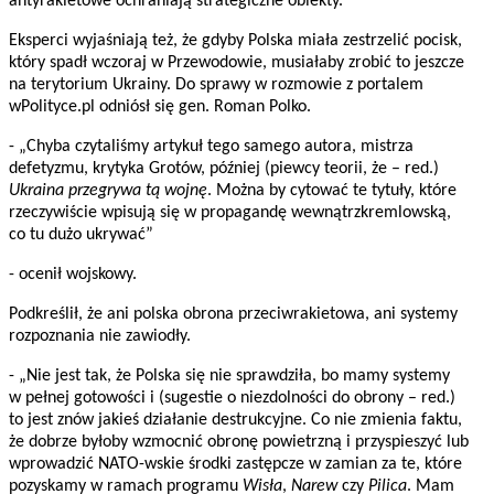
antyrakietowe ochraniają strategiczne obiekty.
Eksperci wyjaśniają też, że gdyby Polska miała zestrzelić pocisk,
który spadł wczoraj w Przewodowie, musiałaby zrobić to jeszcze
na terytorium Ukrainy. Do sprawy w rozmowie z portalem
wPolityce.pl odniósł się gen. Roman Polko.
- „Chyba czytaliśmy artykuł tego samego autora, mistrza
defetyzmu, krytyka Grotów, później (piewcy teorii, że – red.)
Ukraina przegrywa tą wojnę
. Można by cytować te tytuły, które
rzeczywiście wpisują się w propagandę wewnątrzkremlowską,
co tu dużo ukrywać”
- ocenił wojskowy.
Podkreślił, że ani polska obrona przeciwrakietowa, ani systemy
rozpoznania nie zawiodły.
- „Nie jest tak, że Polska się nie sprawdziła, bo mamy systemy
w pełnej gotowości i (sugestie o niezdolności do obrony – red.)
to jest znów jakieś działanie destrukcyjne. Co nie zmienia faktu,
że dobrze byłoby wzmocnić obronę powietrzną i przyspieszyć lub
wprowadzić NATO-wskie środki zastępcze w zamian za te, które
pozyskamy w ramach programu
Wisła
,
Narew
czy
Pilica
. Mam