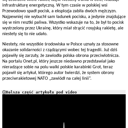
infrastrukturę energetyczną. W tym czasie w polskiej wsi
Przewodowo spadł pocisk, a eksplozja zabiła dwóch mężczyzn.
Najpewniej nie wybuchł sam ładunek pocisku, a jedynie znajdujące
się w nim resztki paliwa. Wszystko wskazuje na to, że był to pocisk
wystrzelony przez Ukrainę, który miał strącić rosyjską rakietę, ale
niestety się to nie udało.
Niestety, nie wszystkie środowiska w Polsce uznały za stosowne
okazanie solidarności z rządzącymi wobec tej tragedii. Już dziś
pojawiły się zarzuty, że zawiodła polska obrona przeciwlotnicza.
Na portalu Onet.pl, który jeszcze niedawno przedstawiał jako
nieradzące sobie na polu walki polskie karabinki Grot, teraz
pojawił się artykuł, którego autor twierdzi, że system obrony
przeciwrakietowej NATO „zawiódł na całej linii”.
Dalsza część artykułu pod video