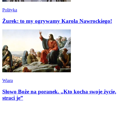
Polityka
Żurek: to my ogrywamy Karola Nawrockiego!
Wiara
Słowo Boże na poranek. „Kto kocha swoje życie,
straci je”