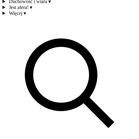
Duchowość i wiara
▾
Jest afera!
▾
Więcej
▾