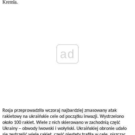
Kremla.
ad
Rosja przeprowadziła wczoraj najbardziej zmasowany atak
rakietowy na ukraińskie cele od początku inwazji. Wystrzelono
około 100 rakiet. Wiele z nich skierowano w zachodnią część
Ukrainy – obwody lwowski i wołyński. Ukraińskiej obronie udało
się zestrzelić wiele rakiet, część niestety trafiła w cele, niszcząc