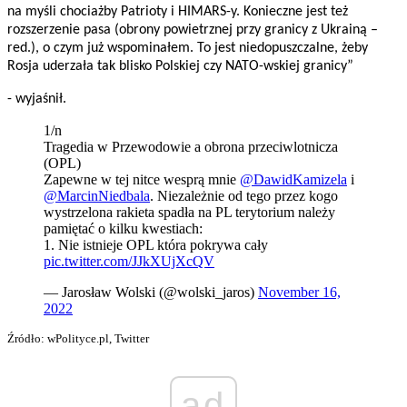
na myśli chociażby Patrioty i HIMARS-y. Konieczne jest też
rozszerzenie pasa (obrony powietrznej przy granicy z Ukrainą –
red.), o czym już wspominałem. To jest niedopuszczalne, żeby
Rosja uderzała tak blisko Polskiej czy NATO-wskiej granicy”
- wyjaśnił.
1/n
Tragedia w Przewodowie a obrona przeciwlotnicza
(OPL)
Zapewne w tej nitce wesprą mnie
@DawidKamizela
i
@MarcinNiedbala
. Niezależnie od tego przez kogo
wystrzelona rakieta spadła na PL terytorium należy
pamiętać o kilku kwestiach:
1. Nie istnieje OPL która pokrywa cały
pic.twitter.com/JJkXUjXcQV
— Jarosław Wolski (@wolski_jaros)
November 16,
2022
Źródło: wPolityce.pl, Twitter
ad