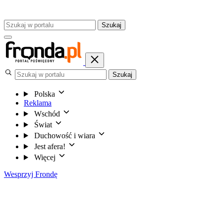
Szukaj
Szukaj
Polska
Reklama
Wschód
Świat
Duchowość i wiara
Jest afera!
Więcej
Wesprzyj Frondę