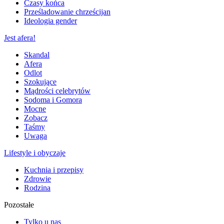
Czasy końca
Prześladowanie chrześcijan
Ideologia gender
Jest afera!
Skandal
Afera
Odlot
Szokujące
Mądrości celebrytów
Sodoma i Gomora
Mocne
Zobacz
Taśmy
Uwaga
Lifestyle i obyczaje
Kuchnia i przepisy
Zdrowie
Rodzina
Pozostałe
Tylko u nas