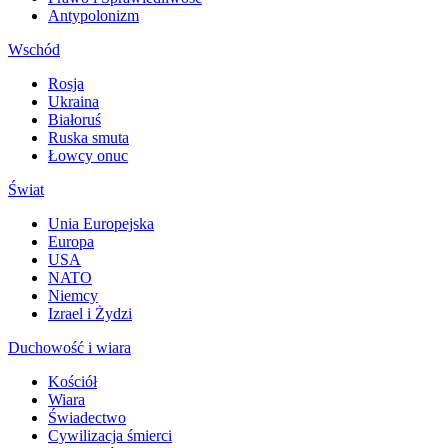
Antypolonizm
Wschód
Rosja
Ukraina
Białoruś
Ruska smuta
Łowcy onuc
Świat
Unia Europejska
Europa
USA
NATO
Niemcy
Izrael i Żydzi
Duchowość i wiara
Kościół
Wiara
Świadectwo
Cywilizacja śmierci