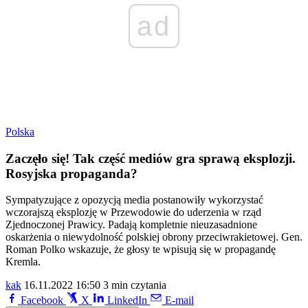
ad
Polska
Zaczęło się! Tak część mediów gra sprawą eksplozji.
Rosyjska propaganda?
Sympatyzujące z opozycją media postanowiły wykorzystać
wczorajszą eksplozję w Przewodowie do uderzenia w rząd
Zjednoczonej Prawicy. Padają kompletnie nieuzasadnione
oskarżenia o niewydolność polskiej obrony przeciwrakietowej. Gen.
Roman Polko wskazuje, że głosy te wpisują się w propagandę
Kremla.
kak
16.11.2022 16:50
3 min czytania
Facebook
X
LinkedIn
E-mail