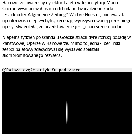
Hanowerze, ówczesny dyrektor baletu w tej instytucji Marco
Goecke wysmarował psimi odchodami twarz dziennikarki
„Frankfurter Allgemeine Zeitung” Wiebke Huester, ponieważ ta
opublikowała nieprzychylną recenzję wyreżyserowanej przez niego
opery. Stwierdziła, że przedstawienie jest „chaotyczne i nudne”.
Niepełna tydzień po skandalu Goecke stracił dyrektorską posadę w
Państwowej Operze w Hanowerze. Mimo to jednak, berliński
zespół baletowy zdecydował się wystawić spektakl
skompromitowanego reżysera.
Dalsza część artykułu pod video
Play