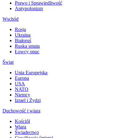
Prawo i Sprawiedliwość
Antypolonizm
Wschód
Rosja
Ukraina
Białoruś
Ruska smuta
Łowcy onuc
Świat
Unia Europejska
Europa
USA
NATO
Niemcy
Izrael i Żydzi
Duchowość i wiara
Kościół
Wiara
Świadectwo
Cywilizacja śmierci