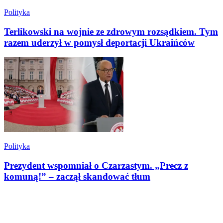
Polityka
Terlikowski na wojnie ze zdrowym rozsądkiem. Tym
razem uderzył w pomysł deportacji Ukraińców
Polityka
Prezydent wspomniał o Czarzastym. „Precz z
komuną!” – zaczął skandować tłum