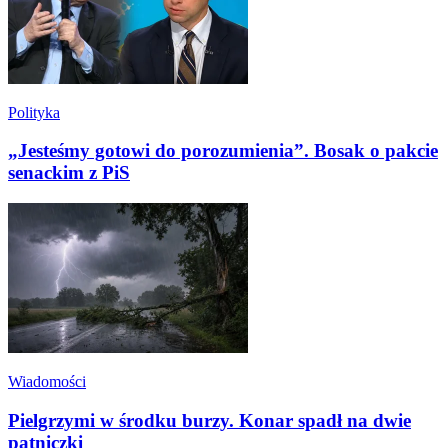
Polityka
„Jesteśmy gotowi do porozumienia”. Bosak o pakcie
senackim z PiS
Wiadomości
Pielgrzymi w środku burzy. Konar spadł na dwie
pątniczki