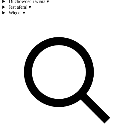
Duchowość i wiara
▾
Jest afera!
▾
Więcej
▾