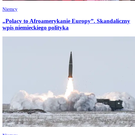
Niemcy
„Polacy to Afroamerykanie Europy”. Skandaliczny
wpis niemieckiego polityka