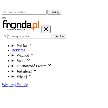
Szukaj
Szukaj
Polska
Reklama
Wschód
Świat
Duchowość i wiara
Jest afera!
Więcej
Wesprzyj Frondę