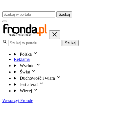
Szukaj
Szukaj
Polska
Reklama
Wschód
Świat
Duchowość i wiara
Jest afera!
Więcej
Wesprzyj Frondę