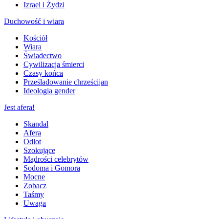
Izrael i Żydzi
Duchowość i wiara
Kościół
Wiara
Świadectwo
Cywilizacja śmierci
Czasy końca
Prześladowanie chrześcijan
Ideologia gender
Jest afera!
Skandal
Afera
Odlot
Szokujące
Mądrości celebrytów
Sodoma i Gomora
Mocne
Zobacz
Taśmy
Uwaga