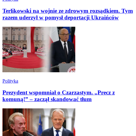
Terlikowski na wojnie ze zdrowym rozsądkiem. Tym
razem uderzył w pomysł deportacji Ukraińców
Polityka
Prezydent wspomniał o Czarzastym. „Precz z
komuną!” – zaczął skandować tłum