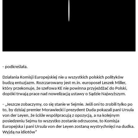
Play
- podkreślała.
Działania Komisji Europejskiej nie u wszystkich polskich polityków
budzą entuzjazm. Rozczarowany jest m.in. europoseł Leszek Miller,
który przekonuje, że szefowa KE nie powinna przyjeżdżać do Polski,
dopóki trwają prace nad nowelizacją ustawy o Sądzie Najwyższym.
- „Jeszcze zobaczymy, co się stanie w Sejmie. Jeśli oni to zrobili tylko po
to, by dzisiaj premier Morawiecki i prezydent Duda pokazali pani Ursula
von der Leyen, że ściśle współpracują z opozycją, a na kolejnym
posiedzeniu Sejmu to wszystko zostanie odrzucone, to Komisja
Europejska i pani Ursula von der Leyen zostaną wystrychnięci na dudka.
Wyjdą na idiotów”