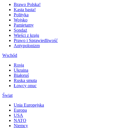
Brawo Polska!
Kasta basta!
Polityka
Wojsko
Pamiętamy
Sondaż
Wieści z kraju
Prawo i Sprawiedliwość
Antypolonizm
Wschód
Rosja
Ukraina
Białoruś
Ruska smuta
Łowcy onuc
Świat
Unia Europejska
Europa
USA
NATO
Niemcy