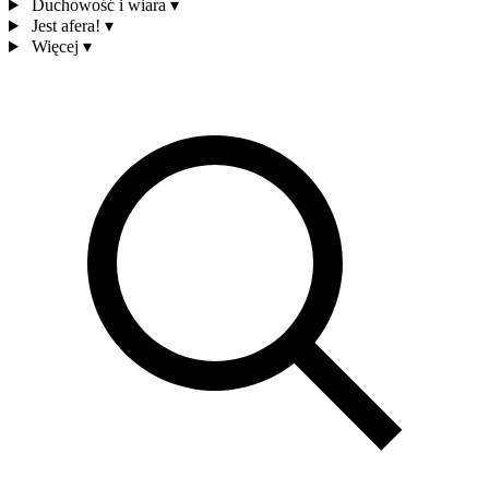
Duchowość i wiara
▾
Jest afera!
▾
Więcej
▾