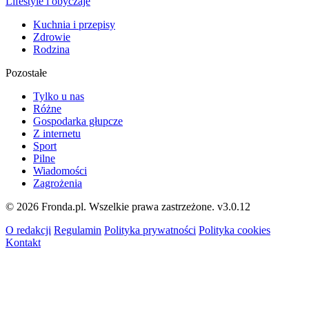
Lifestyle i obyczaje
Kuchnia i przepisy
Zdrowie
Rodzina
Pozostałe
Tylko u nas
Różne
Gospodarka głupcze
Z internetu
Sport
Pilne
Wiadomości
Zagrożenia
© 2026 Fronda.pl. Wszelkie prawa zastrzeżone.
v3.0.12
O redakcji
Regulamin
Polityka prywatności
Polityka cookies
Kontakt