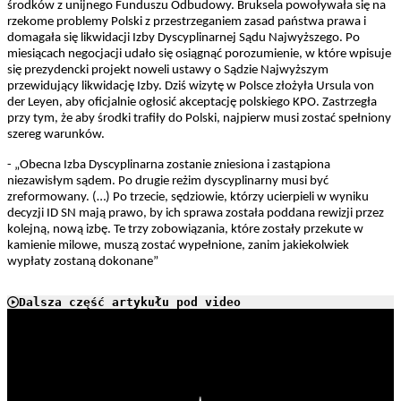
środków z unijnego Funduszu Odbudowy. Bruksela powoływała się na
rzekome problemy Polski z przestrzeganiem zasad państwa prawa i
domagała się likwidacji Izby Dyscyplinarnej Sądu Najwyższego. Po
miesiącach negocjacji udało się osiągnąć porozumienie, w które wpisuje
się prezydencki projekt noweli ustawy o Sądzie Najwyższym
przewidujący likwidację Izby. Dziś wizytę w Polsce złożyła Ursula von
der Leyen, aby oficjalnie ogłosić akceptację polskiego KPO. Zastrzegła
przy tym, że aby środki trafiły do Polski, najpierw musi zostać spełniony
szereg warunków.
- „Obecna Izba Dyscyplinarna zostanie zniesiona i zastąpiona
niezawisłym sądem. Po drugie reżim dyscyplinarny musi być
zreformowany. (…) Po trzecie, sędziowie, którzy ucierpieli w wyniku
decyzji ID SN mają prawo, by ich sprawa została poddana rewizji przez
kolejną, nową izbę. Te trzy zobowiązania, które zostały przekute w
kamienie milowe, muszą zostać wypełnione, zanim jakiekolwiek
wypłaty zostaną dokonane”
Dalsza część artykułu pod video