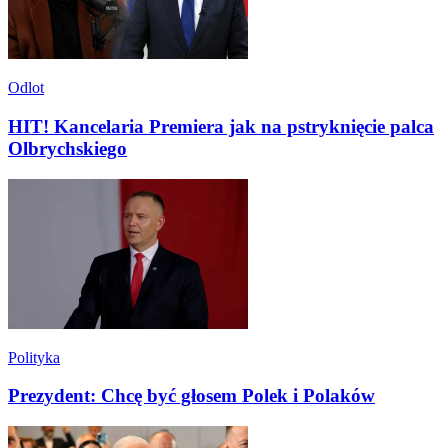
Odlot
HIT! Kancelaria Premiera jak na pstryknięcie palca
Olbrychskiego
Polityka
Prezydent: Chcę być głosem Polek i Polaków