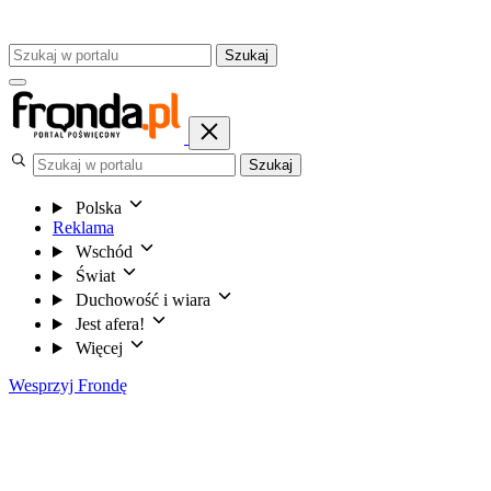
Szukaj
Szukaj
Polska
Reklama
Wschód
Świat
Duchowość i wiara
Jest afera!
Więcej
Wesprzyj Frondę