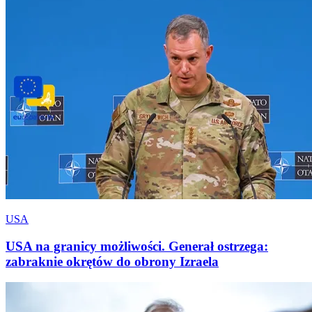
USA
USA na granicy możliwości. Generał ostrzega:
zabraknie okrętów do obrony Izraela