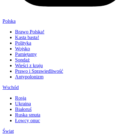
Polska
Brawo Polska!
Kasta basta!
Polityka
Wojsko
Pamiętamy
Sondaż
Wieści z kraju
Prawo i Sprawiedliwość
Antypolonizm
Wschód
Rosja
Ukraina
Białoruś
Ruska smuta
Łowcy onuc
Świat