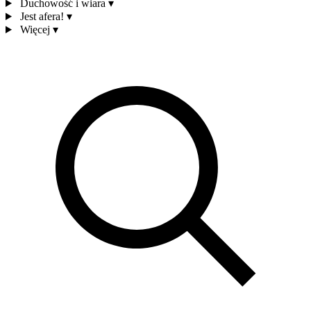
Duchowość i wiara
▾
Jest afera!
▾
Więcej
▾