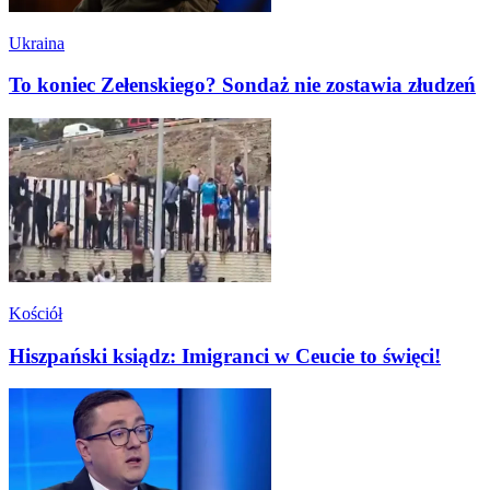
Ukraina
To koniec Zełenskiego? Sondaż nie zostawia złudzeń
Kościół
Hiszpański ksiądz: Imigranci w Ceucie to święci!