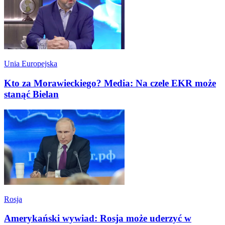
Unia Europejska
Kto za Morawieckiego? Media: Na czele EKR może
stanąć Bielan
Rosja
Amerykański wywiad: Rosja może uderzyć w