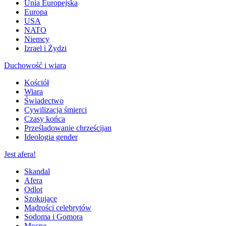
Unia Europejska
Europa
USA
NATO
Niemcy
Izrael i Żydzi
Duchowość i wiara
Kościół
Wiara
Świadectwo
Cywilizacja śmierci
Czasy końca
Prześladowanie chrześcijan
Ideologia gender
Jest afera!
Skandal
Afera
Odlot
Szokujące
Mądrości celebrytów
Sodoma i Gomora
Mocne