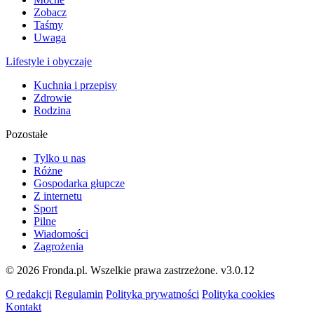
Zobacz
Taśmy
Uwaga
Lifestyle i obyczaje
Kuchnia i przepisy
Zdrowie
Rodzina
Pozostałe
Tylko u nas
Różne
Gospodarka głupcze
Z internetu
Sport
Pilne
Wiadomości
Zagrożenia
© 2026 Fronda.pl. Wszelkie prawa zastrzeżone.
v3.0.12
O redakcji
Regulamin
Polityka prywatności
Polityka cookies
Kontakt