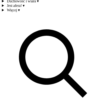
Duchowość i wiara
▾
Jest afera!
▾
Więcej
▾