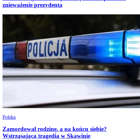
znieważenie prezydenta
Polska
Zamordował rodzinę, a na końcu siebie?
Wstrząsająca tragedia w Skawinie