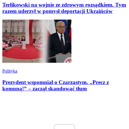
Terlikowski na wojnie ze zdrowym rozsądkiem. Tym
razem uderzył w pomysł deportacji Ukraińców
Polityka
Prezydent wspomniał o Czarzastym. „Precz z
komuną!” – zaczął skandować tłum