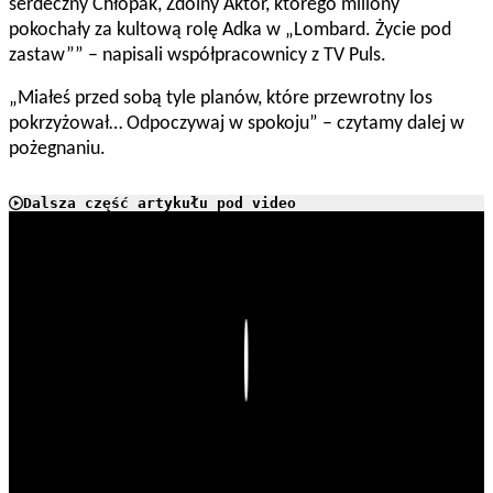
serdeczny Chłopak, Zdolny Aktor, którego miliony
pokochały za kultową rolę Adka w „Lombard. Życie pod
zastaw”” – napisali współpracownicy z TV Puls.
„Miałeś przed sobą tyle planów, które przewrotny los
pokrzyżował… Odpoczywaj w spokoju” – czytamy dalej w
pożegnaniu.
Dalsza część artykułu pod video
Play