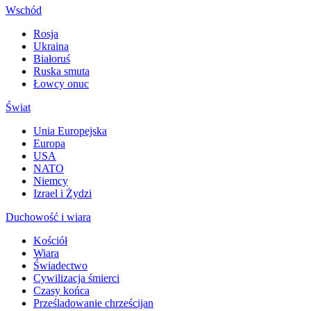
Wschód
Rosja
Ukraina
Białoruś
Ruska smuta
Łowcy onuc
Świat
Unia Europejska
Europa
USA
NATO
Niemcy
Izrael i Żydzi
Duchowość i wiara
Kościół
Wiara
Świadectwo
Cywilizacja śmierci
Czasy końca
Prześladowanie chrześcijan