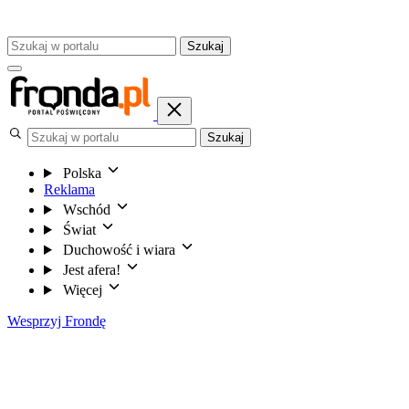
Szukaj
Szukaj
Polska
Reklama
Wschód
Świat
Duchowość i wiara
Jest afera!
Więcej
Wesprzyj Frondę