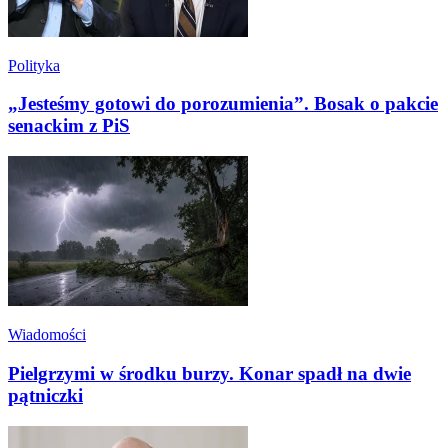
Polityka
„Jesteśmy gotowi do porozumienia”. Bosak o pakcie
senackim z PiS
Wiadomości
Pielgrzymi w środku burzy. Konar spadł na dwie
pątniczki