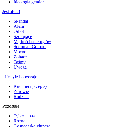
Ideologia gender
Jest afera!
Skandal
Afera
Odlot
Szokujące
Mądrości celebrytów
Sodoma i Gomora
Mocne
Zobacz
Taśmy
Uwaga
Lifestyle i obyczaje
Kuchnia i przepisy
Zdrowie
Rodzina
Pozostałe
Tylko u nas
Różne
Gospodarka głupcze