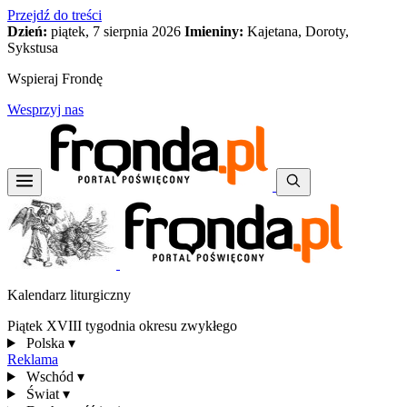
Przejdź do treści
Dzień:
piątek, 7 sierpnia 2026
Imieniny:
Kajetana, Doroty,
Sykstusa
Wspieraj Frondę
Wesprzyj nas
Kalendarz liturgiczny
Piątek XVIII tygodnia okresu zwykłego
Polska
▾
Reklama
Wschód
▾
Świat
▾