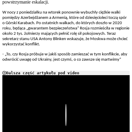
powstrzymanie eskalacji.
W nocy z poniedziałku na wtorek ponownie wybuchły ciężkie walki
pomiędzy Azerbejdżanem a Armenią, które od dziesięcioleci toczą spór
o Górski Karabach. Po ostatnich walkach, do których doszło w 2020
roku, będąca „gwarantem bezpieczeństwa” Rosja rozmieściła w regionie
około 2 tys. żołnierzy mających pełnić rolę sił pokojowych. Teraz
sekretarz stanu USA Antony Blinken wskazuje, że Moskwa może chcieć
wykorzystać konflikt.
- „To, czy Rosja próbuje w jakiś sposób zamieszać w tym konflikcie, aby
odwrócić uwagę od Ukrainy, jest czymś, o co zawsze się martwimy”
Dalsza część artykułu pod video
Play