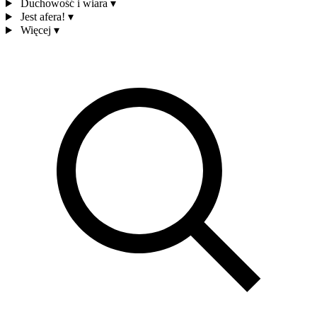
Duchowość i wiara
▾
Jest afera!
▾
Więcej
▾