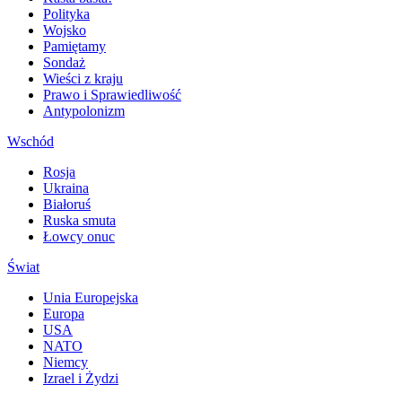
Polityka
Wojsko
Pamiętamy
Sondaż
Wieści z kraju
Prawo i Sprawiedliwość
Antypolonizm
Wschód
Rosja
Ukraina
Białoruś
Ruska smuta
Łowcy onuc
Świat
Unia Europejska
Europa
USA
NATO
Niemcy
Izrael i Żydzi