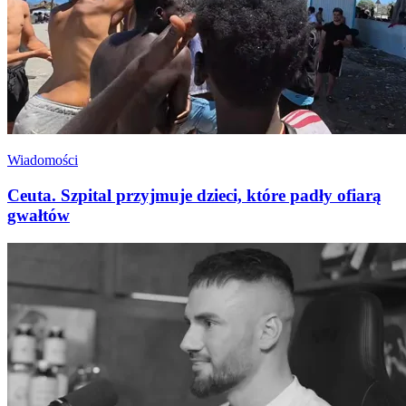
Wiadomości
Ceuta. Szpital przyjmuje dzieci, które padły ofiarą
gwałtów