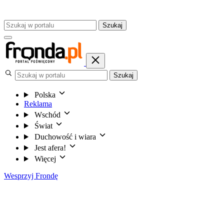
Szukaj
Szukaj
Polska
Reklama
Wschód
Świat
Duchowość i wiara
Jest afera!
Więcej
Wesprzyj Frondę