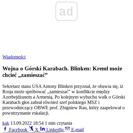
ad
Wiadomości
Wojna o Górski Karabach. Blinken: Kreml może
chcieć „zamieszać”
Sekretarz stanu USA Antony Blinken przyznał, że obawia się, iż
Rosja może spróbować „zamieszać” w konflikcie między
Azerbejdżanem a Armenią. Po kolejnym wybuchu walk o Górski
Karabach głos zabrał również szef polskiego MSZ i
przewodniczący OBWE prof. Zbigniew Rau, który zaapelował o
powstrzymanie eskalacji.
kak
13.09.2022 18:54
1 min czytania
Facebook
X
LinkedIn
E-mail