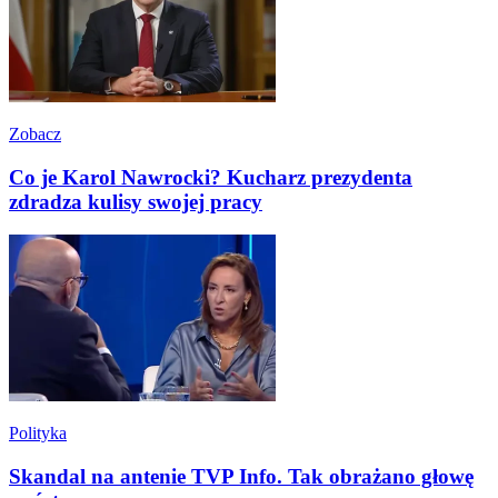
Zobacz
Co je Karol Nawrocki? Kucharz prezydenta
zdradza kulisy swojej pracy
Polityka
Skandal na antenie TVP Info. Tak obrażano głowę