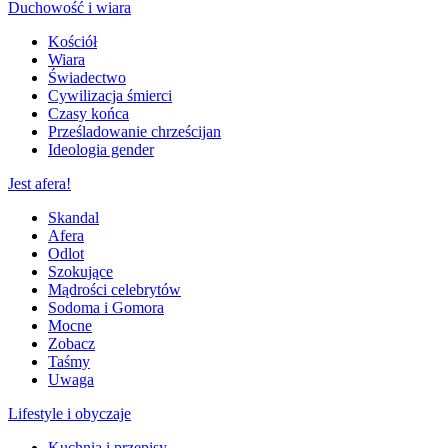
Duchowość i wiara
Kościół
Wiara
Świadectwo
Cywilizacja śmierci
Czasy końca
Prześladowanie chrześcijan
Ideologia gender
Jest afera!
Skandal
Afera
Odlot
Szokujące
Mądrości celebrytów
Sodoma i Gomora
Mocne
Zobacz
Taśmy
Uwaga
Lifestyle i obyczaje
Kuchnia i przepisy