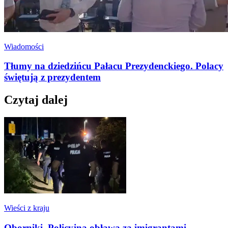
Wiadomości
Tłumy na dziedzińcu Pałacu Prezydenckiego. Polacy
świętują z prezydentem
Czytaj dalej
Wieści z kraju
Oborniki. Policyjna obława za imigrantami