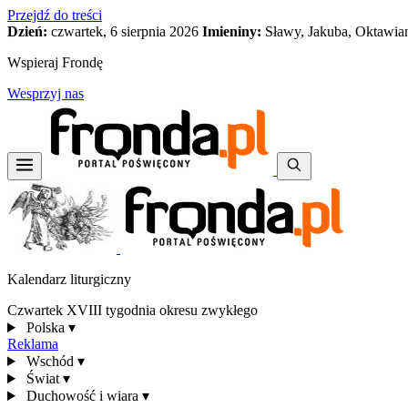
Przejdź do treści
Dzień:
czwartek, 6 sierpnia 2026
Imieniny:
Sławy, Jakuba, Oktawia
Wspieraj Frondę
Wesprzyj nas
Kalendarz liturgiczny
Czwartek XVIII tygodnia okresu zwykłego
Polska
▾
Reklama
Wschód
▾
Świat
▾
Duchowość i wiara
▾