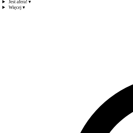
Jest afera!
▾
Więcej
▾