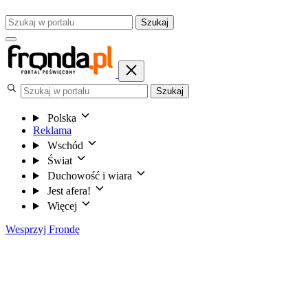
Szukaj
Szukaj
Polska
Reklama
Wschód
Świat
Duchowość i wiara
Jest afera!
Więcej
Wesprzyj Frondę