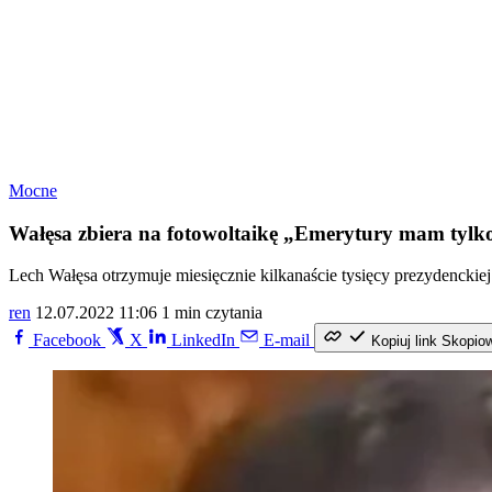
Mocne
Wałęsa zbiera na fotowoltaikę „Emerytury mam tylko 12
Lech Wałęsa otrzymuje miesięcznie kilkanaście tysięcy prezydenckiej 
ren
12.07.2022 11:06
1 min czytania
Facebook
X
LinkedIn
E-mail
Kopiuj link
Skopio