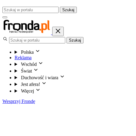
Szukaj
Szukaj
Polska
Reklama
Wschód
Świat
Duchowość i wiara
Jest afera!
Więcej
Wesprzyj Frondę