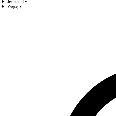
Jest afera!
▾
Więcej
▾