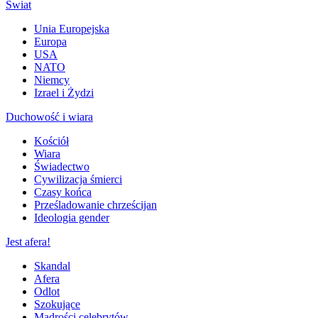
Świat
Unia Europejska
Europa
USA
NATO
Niemcy
Izrael i Żydzi
Duchowość i wiara
Kościół
Wiara
Świadectwo
Cywilizacja śmierci
Czasy końca
Prześladowanie chrześcijan
Ideologia gender
Jest afera!
Skandal
Afera
Odlot
Szokujące
Mądrości celebrytów