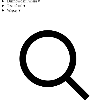
Duchowość i wiara
▾
Jest afera!
▾
Więcej
▾