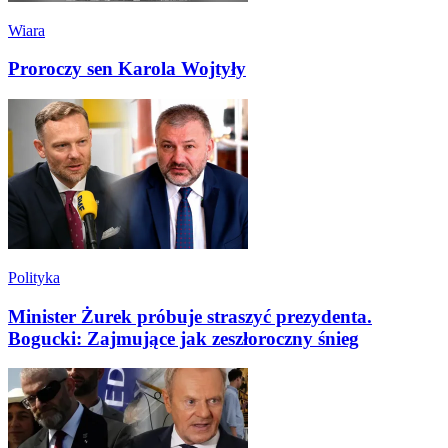
Wiara
Proroczy sen Karola Wojtyły
Polityka
Minister Żurek próbuje straszyć prezydenta.
Bogucki: Zajmujące jak zeszłoroczny śnieg