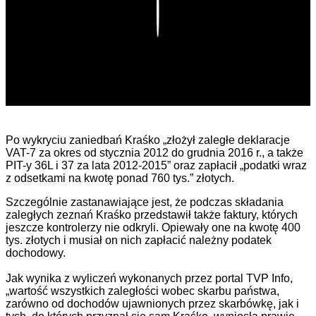
Play
Po wykryciu zaniedbań Kraśko „
złożył zaległe deklaracje
VAT-7 za okres od stycznia 2012 do grudnia 2016 r., a także
PIT-y 36L i 37 za lata 2012-2015”
oraz zapłacił „
podatki wraz
z odsetkami na kwotę ponad 760 tys.”
złotych.
Szczególnie zastanawiające jest, że podczas składania
zaległ
ych
zezna
ń
Kraśko
przedstawił także
faktury, których
jeszcze kontrolerzy
nie odkryli.
Opiewały one na kwotę 400
tys. zł
otych i musiał on nich zapłacić należny podatek
dochodowy
.
Jak wynika z wyliczeń wykonanych przez portal TVP Info,
„
wartość wszystkich zaległości wobec skarbu państwa,
zarówno od dochodów ujawnionych przez skarbówkę, jak i