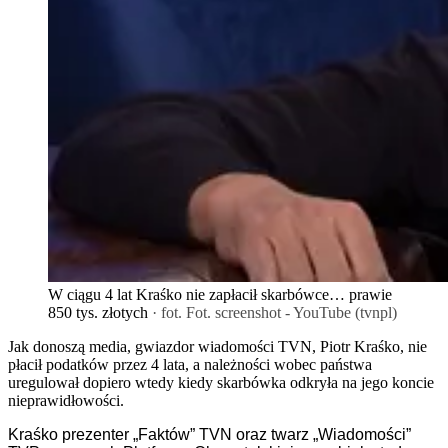
W ciągu 4 lat Kraśko nie zapłacił skarbówce… prawie
850 tys. złotych
· fot. Fot. screenshot - YouTube (tvnpl)
Jak donoszą media, gwiazdor wiadomości TVN, Piotr Kraśko, nie
płacił podatków przez 4 lata, a należności wobec państwa
uregulował dopiero wtedy kiedy skarbówka odkryła na jego koncie
nieprawidłowości.
Kraśko
prezenter „Faktów” TVN
oraz
twarz „Wiadomości”