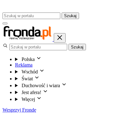
Szukaj
Szukaj
Polska
Reklama
Wschód
Świat
Duchowość i wiara
Jest afera!
Więcej
Wesprzyj Frondę