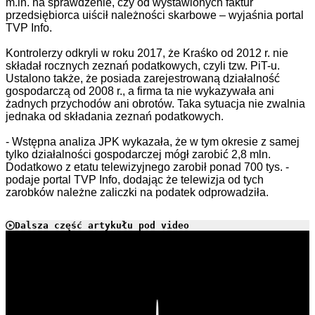
m.in. na sprawdzenie, czy od wystawionych faktur
przedsiębiorca uiścił należności skarbowe –
wyjaśnia portal
TVP Info.
Kontrolerzy odkryli w roku
2017,
że Kraśko
od 2012 r.
nie
składa
ł
rocznych zeznań podatkowych, czyli tzw. PiT-u.
Ustalono także, że posiada zarejestrowaną działalność
gospodarczą od
2008 r.,
a firma ta
nie wykaz
ywała ani
żadnych przychodów ani obrotów.
Taka sytuacja nie zwalnia
jednaka od
składa
nia
zezna
ń
podatkow
ych
.
- Wstępna analiza JPK wykazała, że w tym okresie z samej
tylko działalności gospodarczej mógł zarobić 2,8 mln.
Dodatkowo z etatu telewizyjnego zarobił ponad 700 tys. -
podaje portal TVP Info, dodając że telewizja od tych
zarobków należne zaliczki na podatek odprowadziła.
Dalsza część artykułu pod video