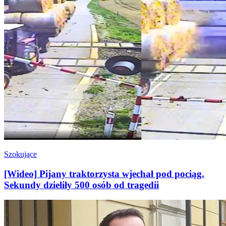
Szokujące
[Wideo] Pijany traktorzysta wjechał pod pociąg.
Sekundy dzieliły 500 osób od tragedii