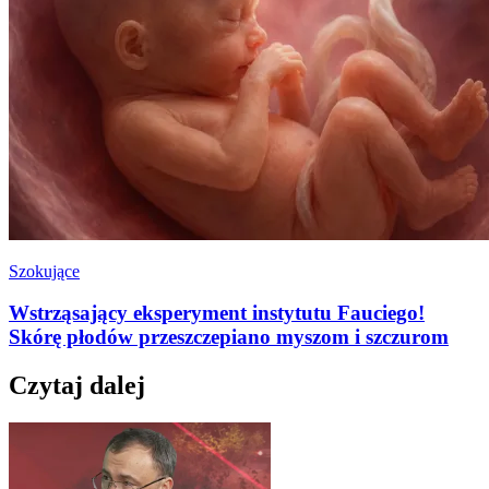
Szokujące
Wstrząsający eksperyment instytutu Fauciego!
Skórę płodów przeszczepiano myszom i szczurom
Czytaj dalej