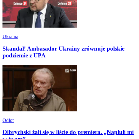
Ukraina
Skandal! Ambasador Ukrainy zrównuje polskie
podziemie z UPA
Odlot
Olbrychski żali się w liście do premiera. „Napluli mi
w twarz”