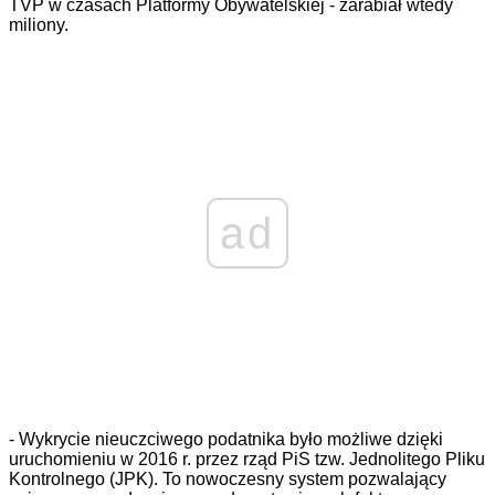
TVP
w
czas
ach
Platformy Obywatelskiej - zarabiał
wtedy
miliony.
ad
- Wykrycie nieuczciwego podatnika było możliwe dzięki
uruchomieniu w 2016 r. przez rząd PiS tzw. Jednolitego Pliku
Kontrolnego (JPK). To nowoczesny system pozwalający