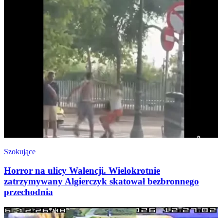
Szokujące
Horror na ulicy Walencji. Wielokrotnie
zatrzymywany Algierczyk skatował bezbronnego
przechodnia