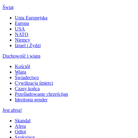
Świat
Unia Europejska
Europa
USA
NATO
Niemcy
Izrael i Żydzi
Duchowość i wiara
Kościół
Wiara
Świadectwo
Cywilizacja śmierci
Czasy końca
Prześladowanie chrześcijan
Ideologia gender
Jest afera!
Skandal
Afera
Odlot
Szokujące