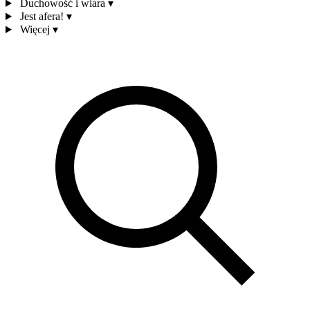
Duchowość i wiara
▾
Jest afera!
▾
Więcej
▾