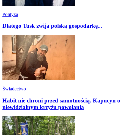
Polityka
Dlatego Tusk zwija polską gospodarkę...
Świadectwo
Habit nie chroni przed samotnością. Kapucyn o
niewidzialnym krzyżu powołania