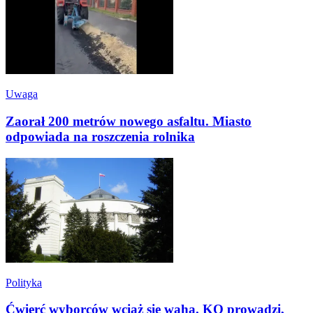
Uwaga
Zaorał 200 metrów nowego asfaltu. Miasto
odpowiada na roszczenia rolnika
Polityka
Ćwierć wyborców wciąż się waha. KO prowadzi,