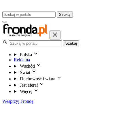
Szukaj
Szukaj
Polska
Reklama
Wschód
Świat
Duchowość i wiara
Jest afera!
Więcej
Wesprzyj Frondę