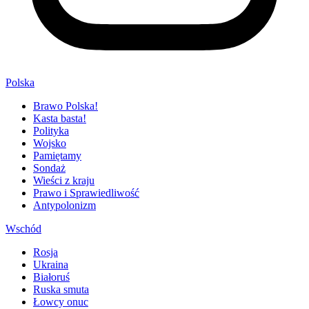
Polska
Brawo Polska!
Kasta basta!
Polityka
Wojsko
Pamiętamy
Sondaż
Wieści z kraju
Prawo i Sprawiedliwość
Antypolonizm
Wschód
Rosja
Ukraina
Białoruś
Ruska smuta
Łowcy onuc