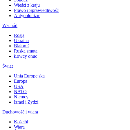
Wieści z kraju
Prawo i Sprawiedliwość
Antypolonizm
Wschód
Rosja
Ukraina
Białoruś
Ruska smuta
Łowcy onuc
Świat
Unia Europejska
Europa
USA
NATO
Niemcy
Izrael i Żydzi
Duchowość i wiara
Kościół
Wiara