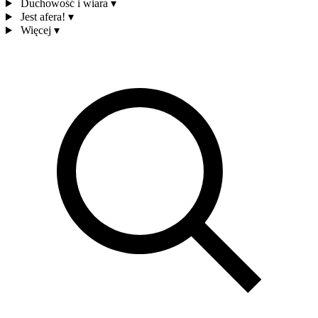
Duchowość i wiara
▾
Jest afera!
▾
Więcej
▾