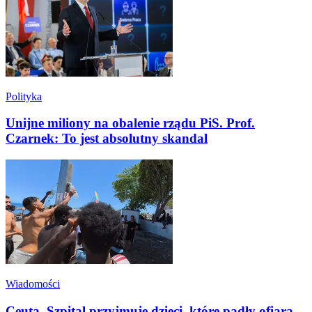
Polityka
Unijne miliony na obalenie rządu PiS. Prof.
Czarnek: To jest absolutny skandal
Wiadomości
Ceuta. Szpital przyjmuje dzieci, które padły ofiarą