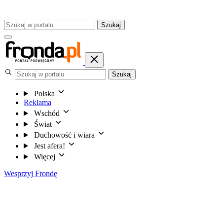
Szukaj
Szukaj
Polska
Reklama
Wschód
Świat
Duchowość i wiara
Jest afera!
Więcej
Wesprzyj Frondę