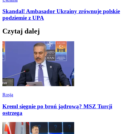
Skandal! Ambasador Ukrainy zrównuje polskie
podziemie z UPA
Czytaj dalej
Rosja
Kreml sięgnie po broń jądrową? MSZ Turcji
ostrzega