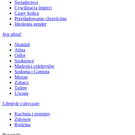
Świadectwo
Cywilizacja śmierci
Czasy końca
Prześladowanie chrześcijan
Ideologia gender
Jest afera!
Skandal
Afera
Odlot
Szokujące
Mądrości celebrytów
Sodoma i Gomora
Mocne
Zobacz
Taśmy
Uwaga
Lifestyle i obyczaje
Kuchnia i przepisy
Zdrowie
Rodzina
Pozostałe