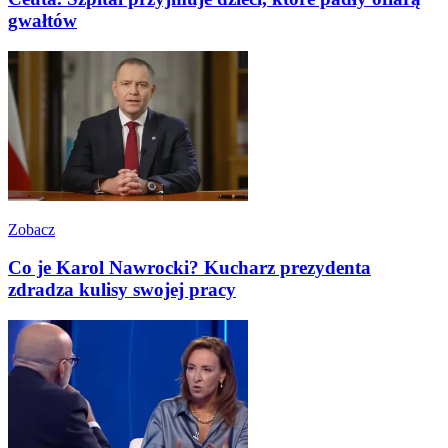
gwałtów
Zobacz
Co je Karol Nawrocki? Kucharz prezydenta
zdradza kulisy swojej pracy