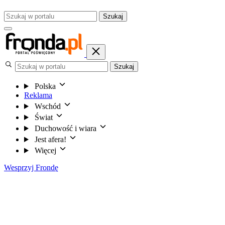
Szukaj
Szukaj
Polska
Reklama
Wschód
Świat
Duchowość i wiara
Jest afera!
Więcej
Wesprzyj Frondę