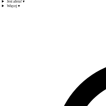
Jest afera!
▾
Więcej
▾