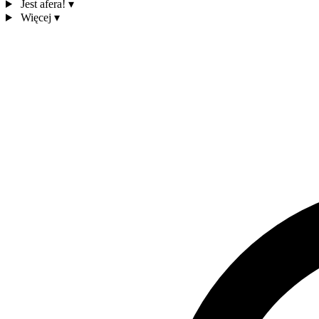
Jest afera!
▾
Więcej
▾