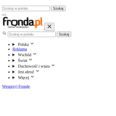
Szukaj
Szukaj
Polska
Reklama
Wschód
Świat
Duchowość i wiara
Jest afera!
Więcej
Wesprzyj Frondę