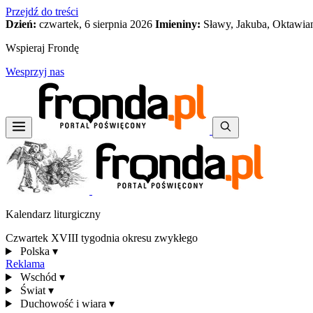
Przejdź do treści
Dzień:
czwartek, 6 sierpnia 2026
Imieniny:
Sławy, Jakuba, Oktawia
Wspieraj Frondę
Wesprzyj nas
Kalendarz liturgiczny
Czwartek XVIII tygodnia okresu zwykłego
Polska
▾
Reklama
Wschód
▾
Świat
▾
Duchowość i wiara
▾