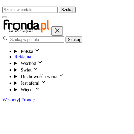
Szukaj
Szukaj
Polska
Reklama
Wschód
Świat
Duchowość i wiara
Jest afera!
Więcej
Wesprzyj Frondę