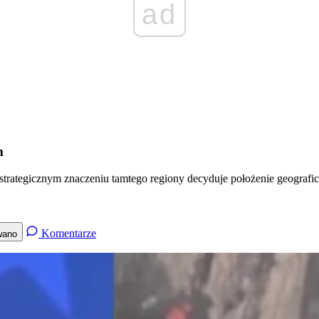
ad
m
rategicznym znaczeniu tamtego regiony decyduje położenie geograficz
Komentarze
wano