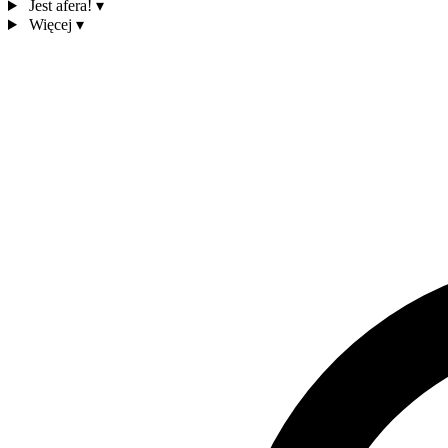
Jest afera!
▾
Więcej
▾