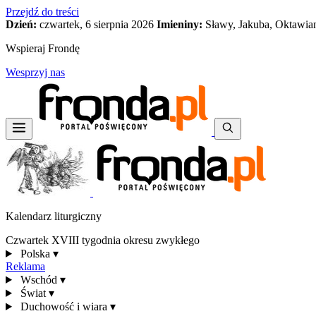
Przejdź do treści
Dzień:
czwartek, 6 sierpnia 2026
Imieniny:
Sławy, Jakuba, Oktawia
Wspieraj Frondę
Wesprzyj nas
Kalendarz liturgiczny
Czwartek XVIII tygodnia okresu zwykłego
Polska
▾
Reklama
Wschód
▾
Świat
▾
Duchowość i wiara
▾