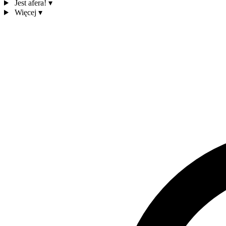
Jest afera!
▾
Więcej
▾