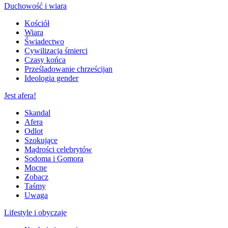
Duchowość i wiara
Kościół
Wiara
Świadectwo
Cywilizacja śmierci
Czasy końca
Prześladowanie chrześcijan
Ideologia gender
Jest afera!
Skandal
Afera
Odlot
Szokujące
Mądrości celebrytów
Sodoma i Gomora
Mocne
Zobacz
Taśmy
Uwaga
Lifestyle i obyczaje