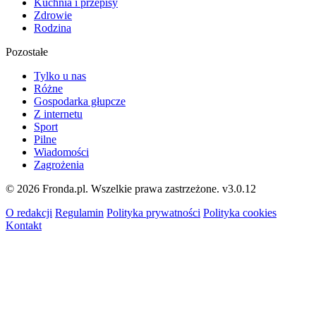
Kuchnia i przepisy
Zdrowie
Rodzina
Pozostałe
Tylko u nas
Różne
Gospodarka głupcze
Z internetu
Sport
Pilne
Wiadomości
Zagrożenia
© 2026 Fronda.pl. Wszelkie prawa zastrzeżone.
v3.0.12
O redakcji
Regulamin
Polityka prywatności
Polityka cookies
Kontakt