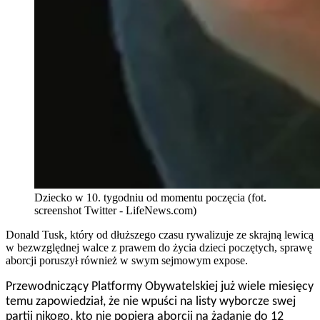
Dziecko w 10. tygodniu od momentu poczęcia (fot.
screenshot Twitter - LifeNews.com)
Donald Tusk, który od dłuższego czasu rywalizuje ze skrajną lewicą
w bezwzględnej walce z prawem do życia dzieci poczętych, sprawę
aborcji poruszył również w swym sejmowym expose.
Przewodniczący Platformy Obywatelskiej już wiele miesięcy
temu zapowiedział, że nie wpuści na listy wyborcze swej
partii nikogo, kto nie popiera aborcji na żądanie do 12