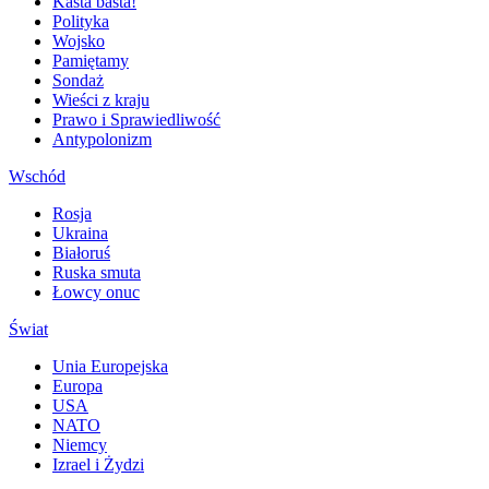
Kasta basta!
Polityka
Wojsko
Pamiętamy
Sondaż
Wieści z kraju
Prawo i Sprawiedliwość
Antypolonizm
Wschód
Rosja
Ukraina
Białoruś
Ruska smuta
Łowcy onuc
Świat
Unia Europejska
Europa
USA
NATO
Niemcy
Izrael i Żydzi