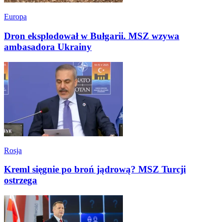
Europa
Dron eksplodował w Bułgarii. MSZ wzywa
ambasadora Ukrainy
Rosja
Kreml sięgnie po broń jądrową? MSZ Turcji
ostrzega