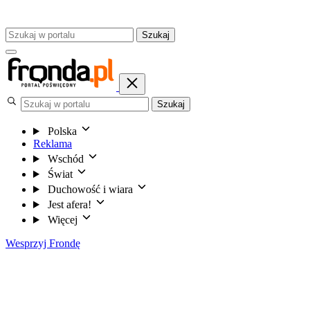
Szukaj
Szukaj
Polska
Reklama
Wschód
Świat
Duchowość i wiara
Jest afera!
Więcej
Wesprzyj Frondę