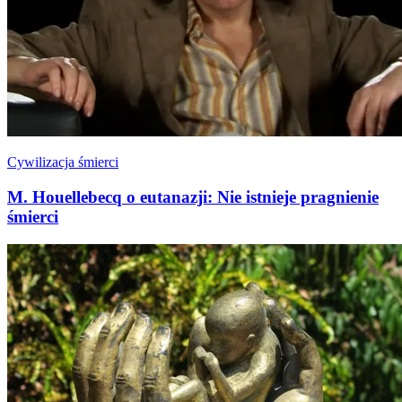
Cywilizacja śmierci
M. Houellebecq o eutanazji: Nie istnieje pragnienie
śmierci