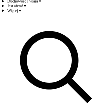
Duchowość i wiara
▾
Jest afera!
▾
Więcej
▾