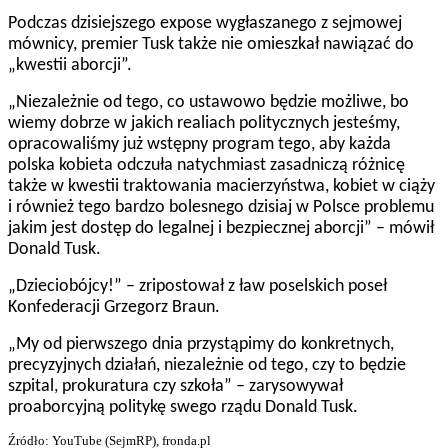
Podczas dzisiejszego expose wygłaszanego z sejmowej
mównicy, premier Tusk także nie omieszkał nawiązać do
„kwestii aborcji”.
„Niezależnie od tego, co ustawowo będzie możliwe, bo
wiemy dobrze w jakich realiach politycznych jesteśmy,
opracowaliśmy już wstępny program tego, aby każda
polska kobieta odczuła natychmiast zasadniczą różnicę
także w kwestii traktowania macierzyństwa, kobiet w ciąży
i również tego bardzo bolesnego dzisiaj w Polsce problemu
jakim jest dostęp do legalnej i bezpiecznej aborcji” – mówił
Donald Tusk.
„Dzieciobójcy!” – zripostował z ław poselskich poseł
Konfederacji Grzegorz Braun.
„My od pierwszego dnia przystąpimy do konkretnych,
precyzyjnych działań, niezależnie od tego, czy to będzie
szpital, prokuratura czy szkoła” – zarysowywał
proaborcyjną politykę swego rządu Donald Tusk.
Źródło: YouTube (SejmRP), fronda.pl