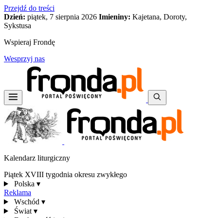
Przejdź do treści
Dzień:
piątek, 7 sierpnia 2026
Imieniny:
Kajetana, Doroty,
Sykstusa
Wspieraj Frondę
Wesprzyj nas
Kalendarz liturgiczny
Piątek XVIII tygodnia okresu zwykłego
Polska
▾
Reklama
Wschód
▾
Świat
▾