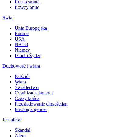
Ruska smuta
Łowcy onuc
Świat
Unia Europejska
Europa
USA
NATO
Niemcy
Izrael i Żydzi
Duchowość i wiara
Kościół
Wiara
Świadectwo
Cywilizacja śmierci
Czasy końca
Prześladowanie chrześcijan
Ideologia gender
Jest afera!
Skandal
Afera