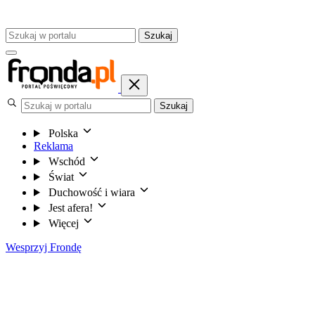
Szukaj
Szukaj
Polska
Reklama
Wschód
Świat
Duchowość i wiara
Jest afera!
Więcej
Wesprzyj Frondę