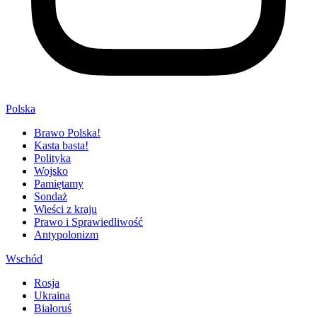
Polska
Brawo Polska!
Kasta basta!
Polityka
Wojsko
Pamiętamy
Sondaż
Wieści z kraju
Prawo i Sprawiedliwość
Antypolonizm
Wschód
Rosja
Ukraina
Białoruś