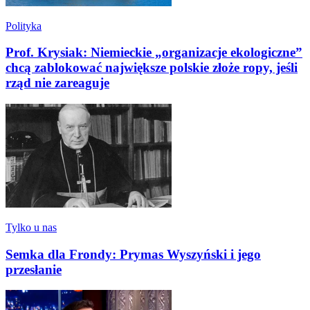
Polityka
Prof. Krysiak: Niemieckie „organizacje ekologiczne”
chcą zablokować największe polskie złoże ropy, jeśli
rząd nie zareaguje
Tylko u nas
Semka dla Frondy: Prymas Wyszyński i jego
przesłanie