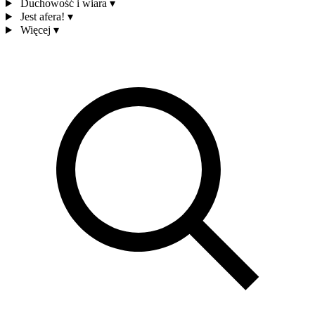
Duchowość i wiara
▾
Jest afera!
▾
Więcej
▾