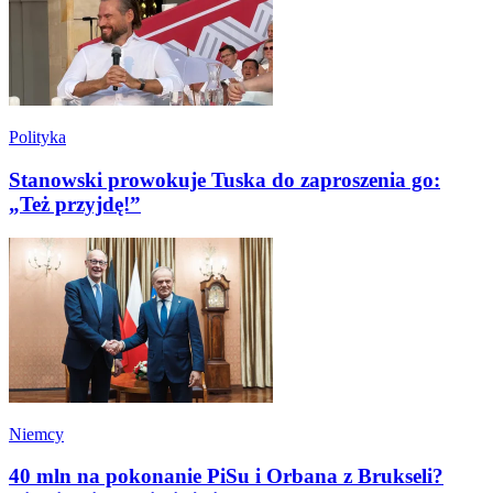
Polityka
Stanowski prowokuje Tuska do zaproszenia go:
„Też przyjdę!”
Niemcy
40 mln na pokonanie PiSu i Orbana z Brukseli?