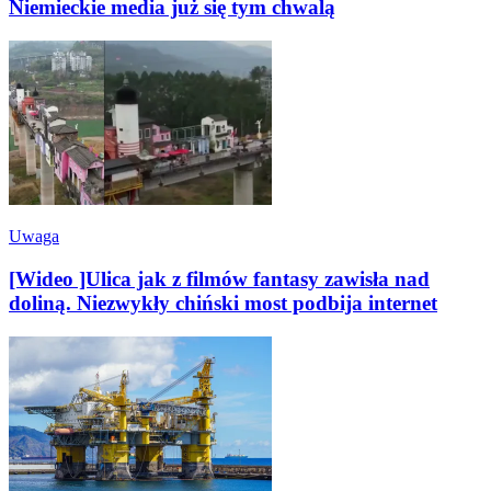
Niemieckie media już się tym chwalą
Uwaga
[Wideo ]Ulica jak z filmów fantasy zawisła nad
doliną. Niezwykły chiński most podbija internet