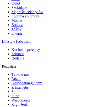
Odlot
Szokujące
Mądrości celebrytów
Sodoma i Gomora
Mocne
Zobacz
Taśmy
Uwaga
Lifestyle i obyczaje
Kuchnia i przepisy
Zdrowie
Rodzina
Pozostałe
Tylko u nas
Różne
Gospodarka głupcze
Z internetu
Sport
Pilne
Wiadomości
Zagrożenia