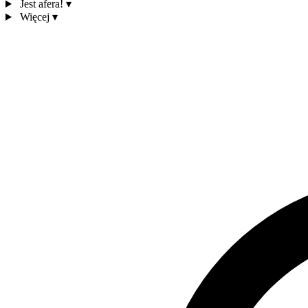
Jest afera!
▾
Więcej
▾