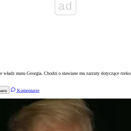
ad
ęce władz stanu Georgia. Chodzi o stawiane mu zarzuty dotyczące rz
Komentarze
wano