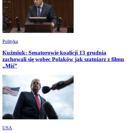
Polityka
Kuźmiuk: Senatorowie koalicji 13 grudnia
zachowali się wobec Polaków jak szatniarz z filmu
„Miś”
USA