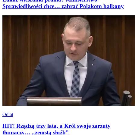
Sprawiedliwości chce… zabrać Polakom balkony
Odlot
HIT! Rządzą trzy lata, a Król swoje zarzuty
tłumaczy… „zemstą służb”