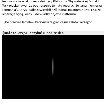
Jeszcze w czwartek przewodniczący Platformy Obywatelskiej Donald
Tusk przekonywał, że podnoszenie tematu reparacji to „antyniemiecka
kampania”. Borys Budka stwierdził dziś jednak na antenie RMF FM, że
reparacje będą, kiedy… do władzy dojdzie Platforma.
- „Bo przecież Jarosław Kaczyński za granicą nie załatwi niczego”
Dalsza część artykułu pod video
Play