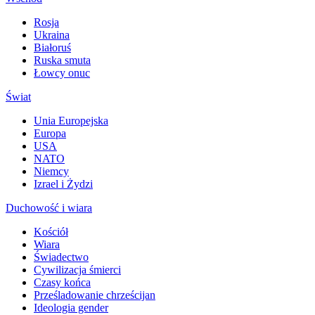
Rosja
Ukraina
Białoruś
Ruska smuta
Łowcy onuc
Świat
Unia Europejska
Europa
USA
NATO
Niemcy
Izrael i Żydzi
Duchowość i wiara
Kościół
Wiara
Świadectwo
Cywilizacja śmierci
Czasy końca
Prześladowanie chrześcijan
Ideologia gender