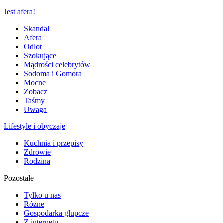
Jest afera!
Skandal
Afera
Odlot
Szokujące
Mądrości celebrytów
Sodoma i Gomora
Mocne
Zobacz
Taśmy
Uwaga
Lifestyle i obyczaje
Kuchnia i przepisy
Zdrowie
Rodzina
Pozostałe
Tylko u nas
Różne
Gospodarka głupcze
Z internetu