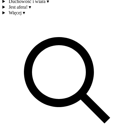
Duchowość i wiara
▾
Jest afera!
▾
Więcej
▾