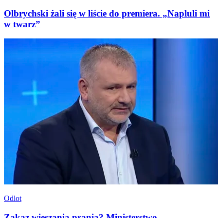
Olbrychski żali się w liście do premiera. „Napluli mi
w twarz”
Odlot
Zakaz wieszania prania? Ministerstwo