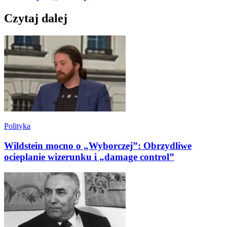
Czytaj dalej
Polityka
Wildstein mocno o „Wyborczej”: Obrzydliwe
ocieplanie wizerunku i „damage control”