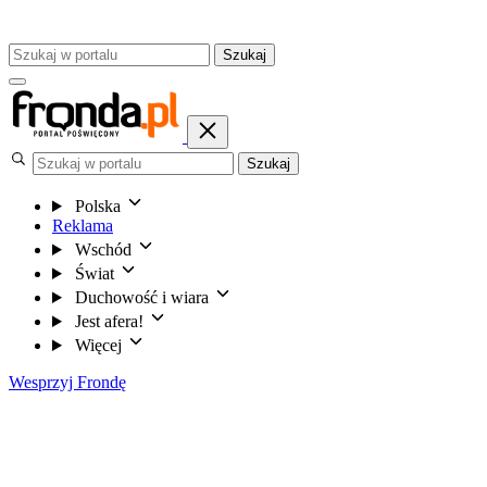
Szukaj
Szukaj
Polska
Reklama
Wschód
Świat
Duchowość i wiara
Jest afera!
Więcej
Wesprzyj Frondę