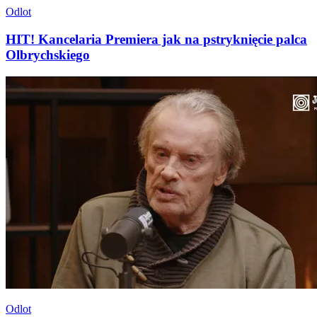
Odlot
HIT! Kancelaria Premiera jak na pstryknięcie palca
Olbrychskiego
Odlot