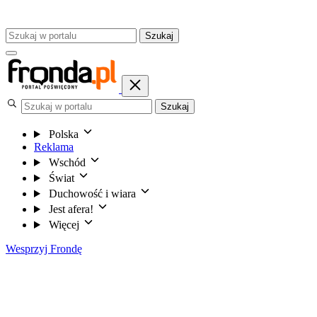
Szukaj
Szukaj
Polska
Reklama
Wschód
Świat
Duchowość i wiara
Jest afera!
Więcej
Wesprzyj Frondę