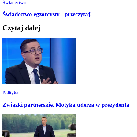
Świadectwo
Świadectwo egzorcysty - przeczytaj!
Czytaj dalej
Polityka
Związki partnerskie. Motyka uderza w prezydenta