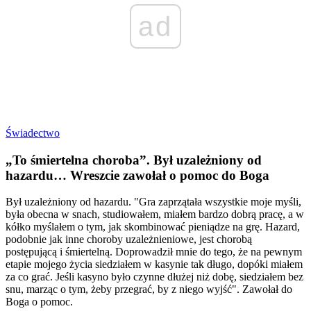
ad
Świadectwo
„To śmiertelna choroba”. Był uzależniony od
hazardu… Wreszcie zawołał o pomoc do Boga
Był uzależniony od hazardu. "Gra zaprzątała wszystkie moje myśli,
była obecna w snach, studiowałem, miałem bardzo dobrą pracę, a w
kółko myślałem o tym, jak skombinować pieniądze na grę. Hazard,
podobnie jak inne choroby uzależnieniowe, jest chorobą
postępującą i śmiertelną. Doprowadził mnie do tego, że na pewnym
etapie mojego życia siedziałem w kasynie tak długo, dopóki miałem
za co grać. Jeśli kasyno było czynne dłużej niż dobę, siedziałem bez
snu, marząc o tym, żeby przegrać, by z niego wyjść". Zawołał do
Boga o pomoc.