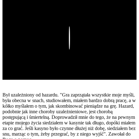
Play
Był uzależniony od hazardu. "Gra zaprzątała wszystkie moje myśli,
była obecna w snach, studiowałem, miałem bardzo dobrą pracę, a w
kółko myślałem o tym, jak skombinować pieniądze na grę. Hazard,
podobnie jak inne choroby uzależnieniowe, jest chorobą
postępującą i śmiertelną. Doprowadził mnie do tego, że na pewnym
etapie mojego życia siedziałem w kasynie tak długo, dopóki miałem
za co grać. Jeśli kasyno było czynne dłużej niż dobę, siedziałem bez
snu, marząc o tym, żeby przegrać, by z niego wyjść". Zawołał do