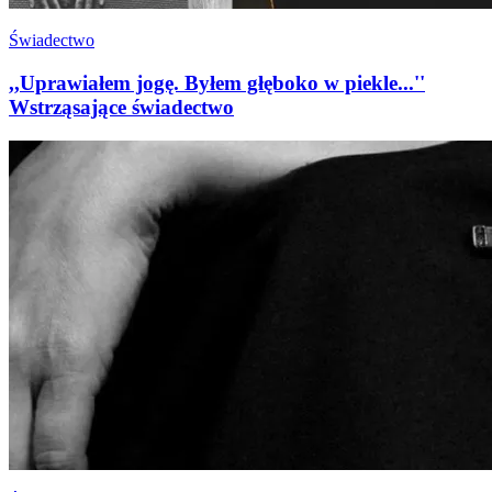
Świadectwo
,,Uprawiałem jogę. Byłem głęboko w piekle...''
Wstrząsające świadectwo