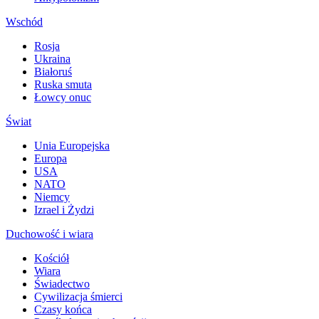
Wschód
Rosja
Ukraina
Białoruś
Ruska smuta
Łowcy onuc
Świat
Unia Europejska
Europa
USA
NATO
Niemcy
Izrael i Żydzi
Duchowość i wiara
Kościół
Wiara
Świadectwo
Cywilizacja śmierci
Czasy końca