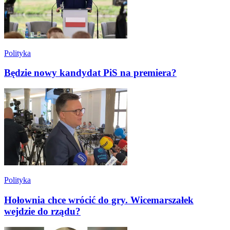
Polityka
Będzie nowy kandydat PiS na premiera?
Polityka
Hołownia chce wrócić do gry. Wicemarszałek
wejdzie do rządu?