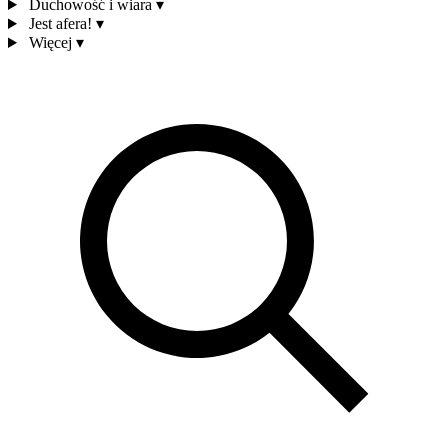
Duchowość i wiara
▾
Jest afera!
▾
Więcej
▾