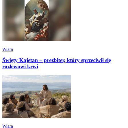
Wiara
Święty Kajetan – prezbiter, który sprzeciwił się
rozlewowi krwi
Wiara