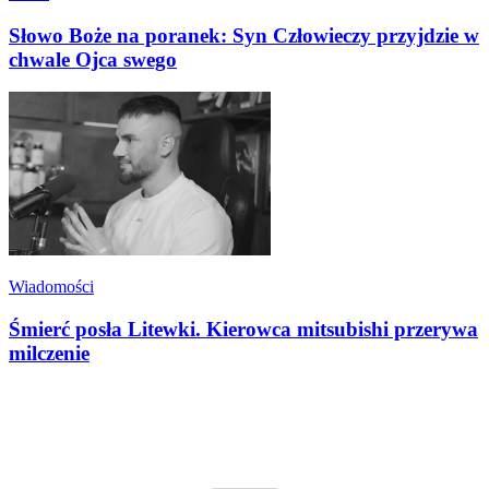
Słowo Boże na poranek: Syn Człowieczy przyjdzie w
chwale Ojca swego
Wiadomości
Śmierć posła Litewki. Kierowca mitsubishi przerywa
milczenie