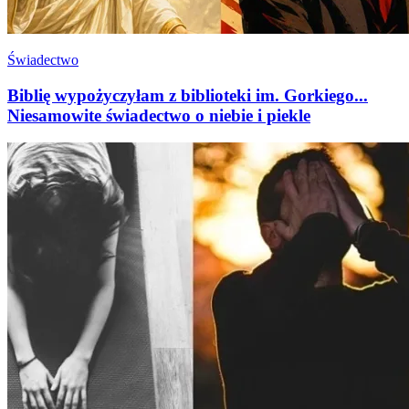
Świadectwo
Biblię wypożyczyłam z biblioteki im. Gorkiego...
Niesamowite świadectwo o niebie i piekle