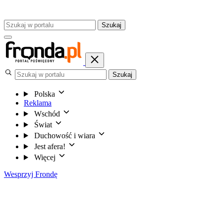
Szukaj
Szukaj
Polska
Reklama
Wschód
Świat
Duchowość i wiara
Jest afera!
Więcej
Wesprzyj Frondę