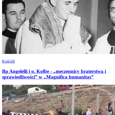
Kościół
Bp Angelelli i o. Kolbe - „męczennicy braterstwa i
sprawiedliwości” w „Magnifica humanitas”