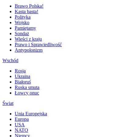
Brawo Polska!
Kasta basta!
Polityka
Wojsko
Pamiętamy
Sondaż
Wieści z kraju
Prawo i Sprawiedliwość
Antypolonizm
Wschód
Rosja
Ukraina
Białoruś
Ruska smuta
Łowcy onuc
Świat
Unia Europejska
Europa
USA
NATO
Niemcy