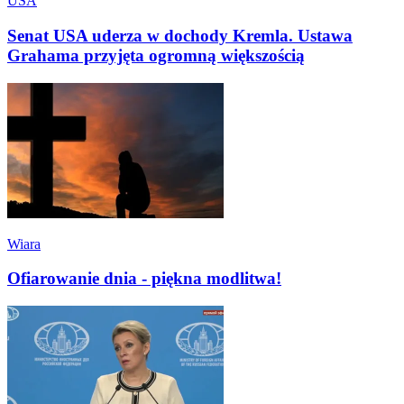
USA
Senat USA uderza w dochody Kremla. Ustawa
Grahama przyjęta ogromną większością
Wiara
Ofiarowanie dnia - piękna modlitwa!