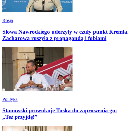
Rosja
Słowa Nawrockiego uderzyły w czuły punkt Kremla.
Zacharowa ruszyła z propagandą i fobiami
Polityka
Stanowski prowokuje Tuska do zaproszenia go:
„Też przyjdę!”