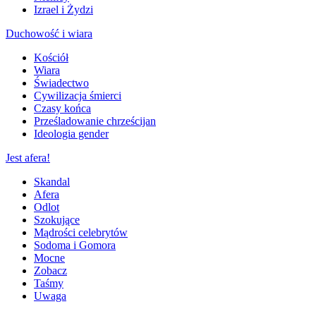
Izrael i Żydzi
Duchowość i wiara
Kościół
Wiara
Świadectwo
Cywilizacja śmierci
Czasy końca
Prześladowanie chrześcijan
Ideologia gender
Jest afera!
Skandal
Afera
Odlot
Szokujące
Mądrości celebrytów
Sodoma i Gomora
Mocne
Zobacz
Taśmy
Uwaga