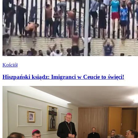
Kościół
Hiszpański ksiądz: Imigranci w Ceucie to święci!