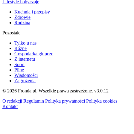
Lifestyle i obyczaje
Kuchnia i przepisy
Zdrowie
Rodzina
Pozostałe
Tylko u nas
Różne
Gospodarka głupcze
Z internetu
Sport
Pilne
Wiadomości
Zagrożenia
© 2026 Fronda.pl. Wszelkie prawa zastrzeżone.
v3.0.12
O redakcji
Regulamin
Polityka prywatności
Polityka cookies
Kontakt