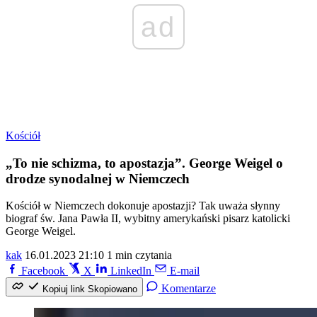
ad
Kościół
„To nie schizma, to apostazja”. George Weigel o
drodze synodalnej w Niemczech
Kościół w Niemczech dokonuje apostazji? Tak uważa słynny
biograf św. Jana Pawła II, wybitny amerykański pisarz katolicki
George Weigel.
kak
16.01.2023 21:10
1 min czytania
Facebook
X
LinkedIn
E-mail
Komentarze
Kopiuj link
Skopiowano