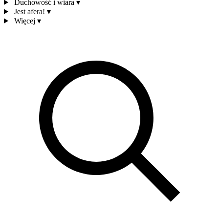
Duchowość i wiara
▾
Jest afera!
▾
Więcej
▾