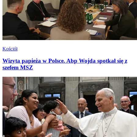
Kościół
Wizyta papieża w Polsce. Abp Wojda spotkał się z
szefem MSZ