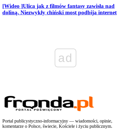
[Wideo ]Ulica jak z filmów fantasy zawisła nad
doliną. Niezwykły chiński most podbija internet
ad
Portal publicystyczno-informacyjny — wiadomości, opinie,
komentarze o Polsce, świecie, Kościele i życiu publicznym.