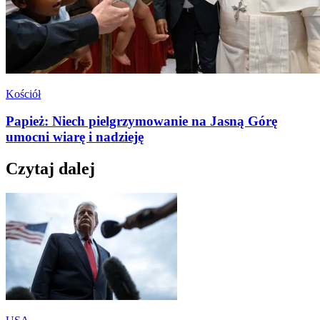
Kościół
Papież: Niech pielgrzymowanie na Jasną Górę
umocni wiarę i nadzieję
Czytaj dalej