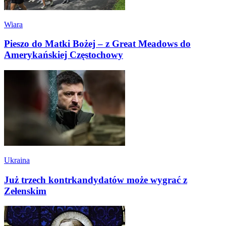
Wiara
Pieszo do Matki Bożej – z Great Meadows do
Amerykańskiej Częstochowy
Ukraina
Już trzech kontrkandydatów może wygrać z
Zełenskim