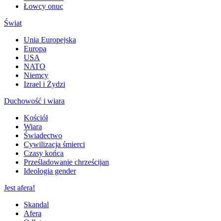
Łowcy onuc
Świat
Unia Europejska
Europa
USA
NATO
Niemcy
Izrael i Żydzi
Duchowość i wiara
Kościół
Wiara
Świadectwo
Cywilizacja śmierci
Czasy końca
Prześladowanie chrześcijan
Ideologia gender
Jest afera!
Skandal
Afera