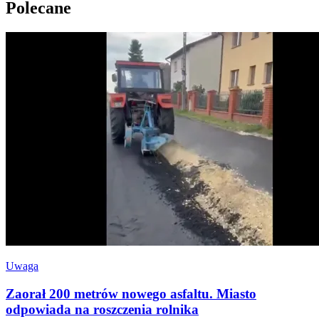
Polecane
Uwaga
Zaorał 200 metrów nowego asfaltu. Miasto
odpowiada na roszczenia rolnika