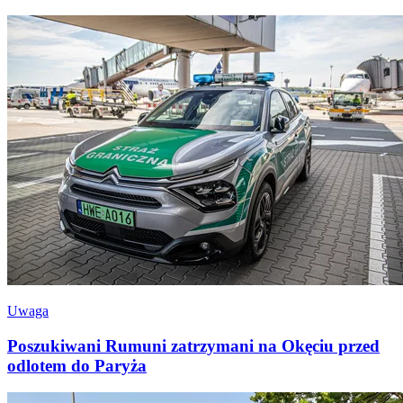
Uwaga
Poszukiwani Rumuni zatrzymani na Okęciu przed
odlotem do Paryża