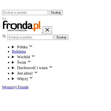
Szukaj
Szukaj
Polska
Reklama
Wschód
Świat
Duchowość i wiara
Jest afera!
Więcej
Wesprzyj Frondę