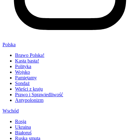
Polska
Brawo Polska!
Kasta basta!
Polityka
Wojsko
Pamiętamy
Sondaż
Wieści z kraju
Prawo i Sprawiedliwość
Antypolonizm
Wschód
Rosja
Ukraina
Białoruś
Ruska smuta