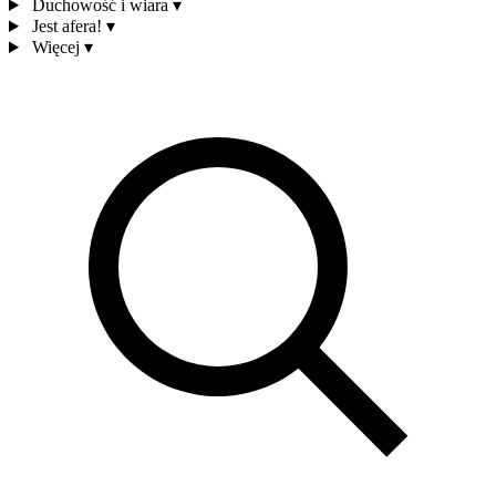
Duchowość i wiara
▾
Jest afera!
▾
Więcej
▾