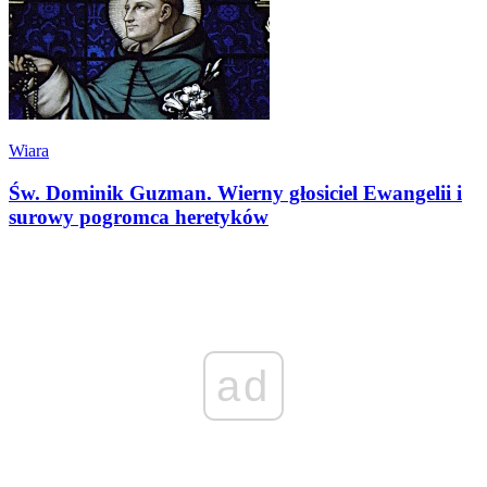
Wiara
Św. Dominik Guzman. Wierny głosiciel Ewangelii i
surowy pogromca heretyków
ad