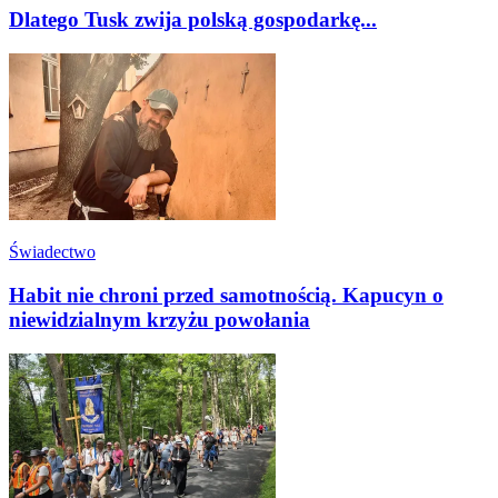
Dlatego Tusk zwija polską gospodarkę...
Świadectwo
Habit nie chroni przed samotnością. Kapucyn o
niewidzialnym krzyżu powołania