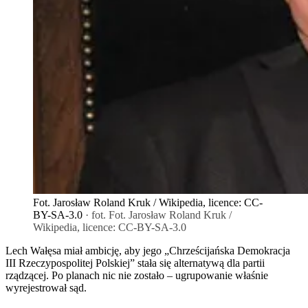
Fot. Jarosław Roland Kruk / Wikipedia, licence: CC-
BY-SA-3.0
· fot. Fot. Jarosław Roland Kruk /
Wikipedia, licence: CC-BY-SA-3.0
Lech Wałęsa miał ambicję, aby jego „Chrześcijańska Demokracja
III Rzeczypospolitej Polskiej” stała się alternatywą dla partii
rządzącej. Po planach nic nie zostało – ugrupowanie właśnie
wyrejestrował sąd.