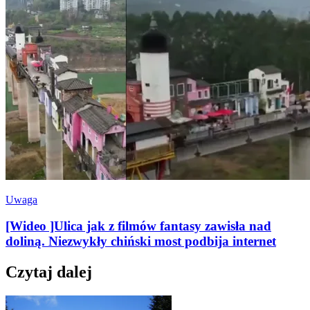
Uwaga
[Wideo ]Ulica jak z filmów fantasy zawisła nad
doliną. Niezwykły chiński most podbija internet
Czytaj dalej