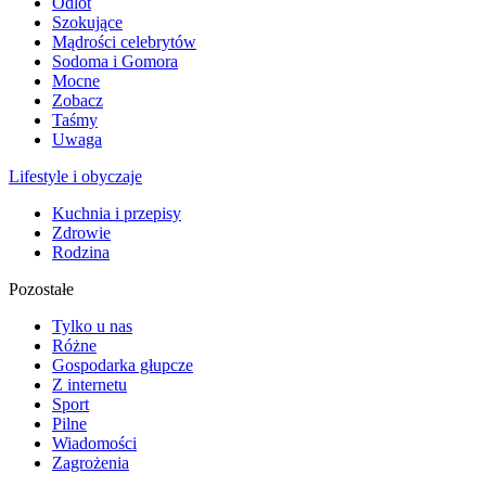
Odlot
Szokujące
Mądrości celebrytów
Sodoma i Gomora
Mocne
Zobacz
Taśmy
Uwaga
Lifestyle i obyczaje
Kuchnia i przepisy
Zdrowie
Rodzina
Pozostałe
Tylko u nas
Różne
Gospodarka głupcze
Z internetu
Sport
Pilne
Wiadomości
Zagrożenia