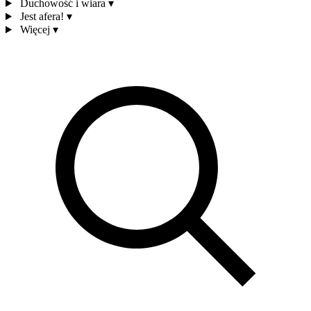
Duchowość i wiara
▾
Jest afera!
▾
Więcej
▾