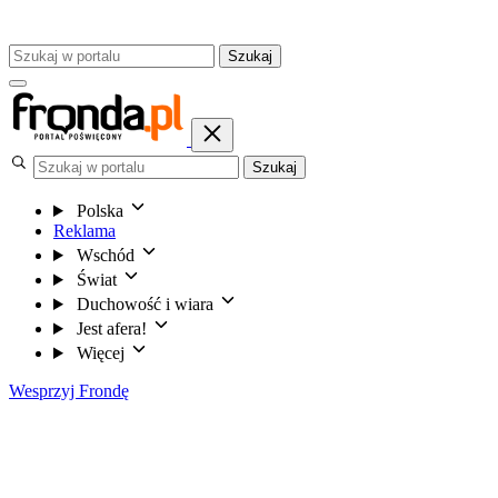
Szukaj
Szukaj
Polska
Reklama
Wschód
Świat
Duchowość i wiara
Jest afera!
Więcej
Wesprzyj Frondę