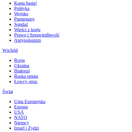
Kasta basta!
Polityka
Wojsko
Pamiętamy
Sondaż
Wieści z kraju
Prawo i Sprawiedliwość
Antypolonizm
Wschód
Rosja
Ukraina
Białoruś
Ruska smuta
Łowcy onuc
Świat
Unia Europejska
Europa
USA
NATO
Niemcy
Izrael i Żydzi