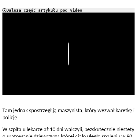
Dalsza część artykułu pod video
Play
Tam jednak spostrzegł ją maszynista, który wezwał karetkę i
policję.
W szpitalu lekarze aż 10 dni walczyli, bezskutecznie niestety
o uratowanie dziewczyny, której ciało uległo spaleniu w 90