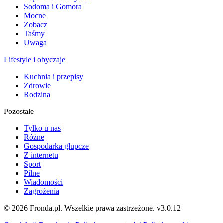
Sodoma i Gomora
Mocne
Zobacz
Taśmy
Uwaga
Lifestyle i obyczaje
Kuchnia i przepisy
Zdrowie
Rodzina
Pozostałe
Tylko u nas
Różne
Gospodarka głupcze
Z internetu
Sport
Pilne
Wiadomości
Zagrożenia
© 2026 Fronda.pl. Wszelkie prawa zastrzeżone.
v3.0.12