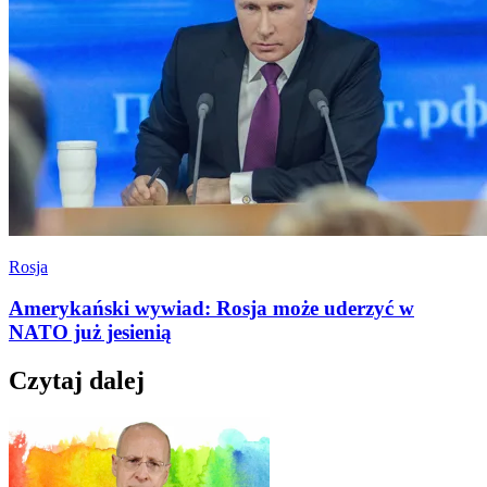
Rosja
Amerykański wywiad: Rosja może uderzyć w
NATO już jesienią
Czytaj dalej