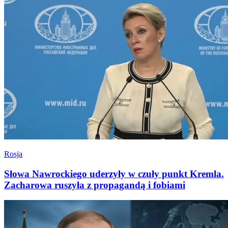
Rosja
Słowa Nawrockiego uderzyły w czuły punkt Kremla.
Zacharowa ruszyła z propagandą i fobiami