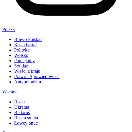
Polska
Brawo Polska!
Kasta basta!
Polityka
Wojsko
Pamiętamy
Sondaż
Wieści z kraju
Prawo i Sprawiedliwość
Antypolonizm
Wschód
Rosja
Ukraina
Białoruś
Ruska smuta
Łowcy onuc