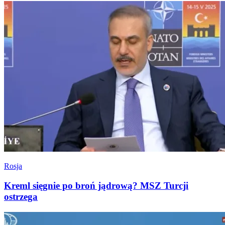
Rosja
Kreml sięgnie po broń jądrową? MSZ Turcji
ostrzega