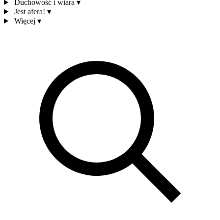
Duchowość i wiara
▾
Jest afera!
▾
Więcej
▾