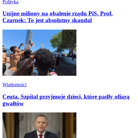
Polityka
Unijne miliony na obalenie rządu PiS. Prof.
Czarnek: To jest absolutny skandal
Wiadomości
Ceuta. Szpital przyjmuje dzieci, które padły ofiarą
gwałtów