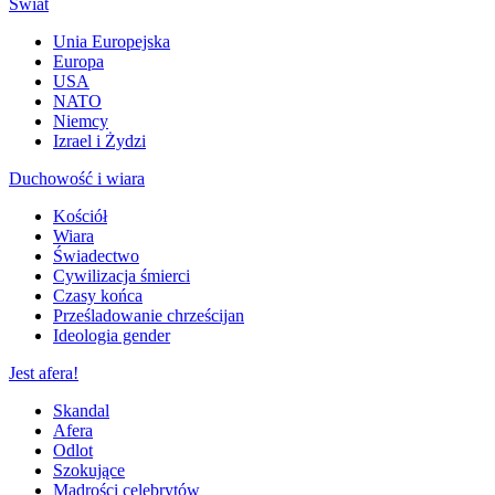
Świat
Unia Europejska
Europa
USA
NATO
Niemcy
Izrael i Żydzi
Duchowość i wiara
Kościół
Wiara
Świadectwo
Cywilizacja śmierci
Czasy końca
Prześladowanie chrześcijan
Ideologia gender
Jest afera!
Skandal
Afera
Odlot
Szokujące
Mądrości celebrytów