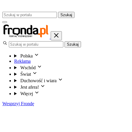
Szukaj
Szukaj
Polska
Reklama
Wschód
Świat
Duchowość i wiara
Jest afera!
Więcej
Wesprzyj Frondę