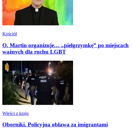
Kościół
O. Martin organizuje… „pielgrzymkę” po miejscach
ważnych dla ruchu LGBT
Wieści z kraju
Oborniki. Policyjna obława za imigrantami