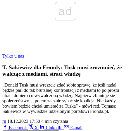
ad
Tylko u nas
T. Sakiewicz dla Frondy: Tusk musi zrozumieć, że
walcząc z mediami, straci władzę
„Donald Tusk musi wreszcie zdać sobie sprawę, że jeśli nadal
będzie parł do tak brutalnej konfrontacji z mediami to po prostu
utraci dopiero co wywalczoną władzę. Najpierw zbuntuje się
społeczeństwo, a potem zacznie sypać się koalicja. Nie każdy
bowiem będzie chciał umierać za Tuska” - mówi red. Tomasz
Sakiewicz w wywiadzie udzielonym portalowi Fronda.pl.
rn
18.12.2023 17:50
4 min czytania
Facebook
X
LinkedIn
E-mail