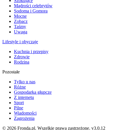
Szokujące
Mądrości celebrytów
Sodoma i Gomora
Mocne
Zobacz
Taśmy
Uwaga
Lifestyle i obyczaje
Kuchnia i przepisy
Zdrowie
Rodzina
Pozostałe
Tylko u nas
Różne
Gospodarka głupcze
Z internetu
Sport
Pilne
Wiadomości
Zagrożenia
© 2026 Fronda.pl. Wszelkie prawa zastrzeżone.
v3.0.12