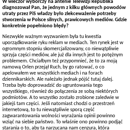
W wieczór wyborczy na antenie Telewizji Republika
diagnozował Pan, że jednym z kilku głównych powodów
utraty przez PiS władzy było zlekceważenie potrzeby
stworzenia w Polsce silnych, prawicowych mediów. Gdzie
konkretnie popełniono błędy?
Niezwykle ważnym wyzwaniem była tu kwestia
uporządkowanie ryku reklam w mediach. Ten rynek jest w
ogromnym stopniu skomercjalizowany, co niewątpliwie
sprzyja części mediów, ale już dla innych jest to potężnym
problemem. Chciałbym też przypomnieć, że to za moją
namową Orlen przejął Ruch, by go ratować, o co
apelowałem we wszystkich mediach i na forach
dziennikarskich. Ale należało jednak pójść tutaj dalej.
Trzeba było doprowadzić do ugruntowania tego
wszystkiego, również do połączenia ze sobą niektórych
podmiotów. A to wszystko zostało zrobione zaledwie w
jakiejś tam części. Jeśli natomiast chodzi o przestrzeń
internetową, to tu niewątpliwie sporą część
zagwarantowania wolności wyrażania opinii powinno
wziąć na siebie państwo. To właśnie ono powinno podjąć
starania o to, aby ta narzucana nam cenzura, która