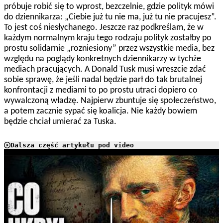
próbuje robić się to wprost, bezczelnie, gdzie polityk mówi
do dziennikarza: „Ciebie już tu nie ma, już tu nie pracujesz”.
To jest coś niesłychanego. Jeszcze raz podkreślam, że w
każdym normalnym kraju tego rodzaju polityk zostałby po
prostu solidarnie „rozniesiony” przez wszystkie media, bez
względu na poglądy konkretnych dziennikarzy w tychże
mediach pracujących. A Donald Tusk musi wreszcie zdać
sobie sprawę, że jeśli nadal będzie parł do tak brutalnej
konfrontacji z mediami to po prostu utraci dopiero co
wywalczoną władzę. Najpierw zbuntuje się społeczeństwo,
a potem zacznie sypać się koalicja. Nie każdy bowiem
będzie chciał umierać za Tuska.
Dalsza część artykułu pod video
Play