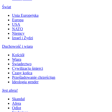
Świat
Unia Europejska
Europa
USA
NATO
Niemcy
Izrael i Żydzi
Duchowość i wiara
Kościół
Wiara
Świadectwo
Cywilizacja śmierci
Czasy końca
Prześladowanie chrześcijan
Ideologia gender
Jest afera!
Skandal
Afera
Odlot