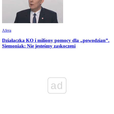
Afera
Działaczka KO i miliony pomocy dla „powodzian”.
Siemoniak: Nie jesteśmy zaskoczeni
ad