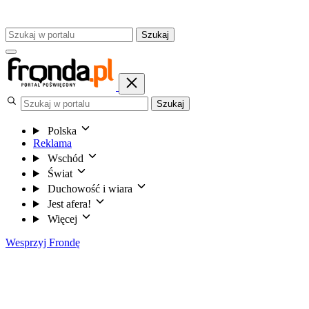
Szukaj
Szukaj
Polska
Reklama
Wschód
Świat
Duchowość i wiara
Jest afera!
Więcej
Wesprzyj Frondę