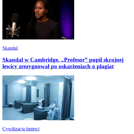
Skandal
Skandal w Cambridge. „Profesor” pupil skrajnej
lewicy zrezygnował po oskarżeniach o plagiat
Cywilizacja śmierci