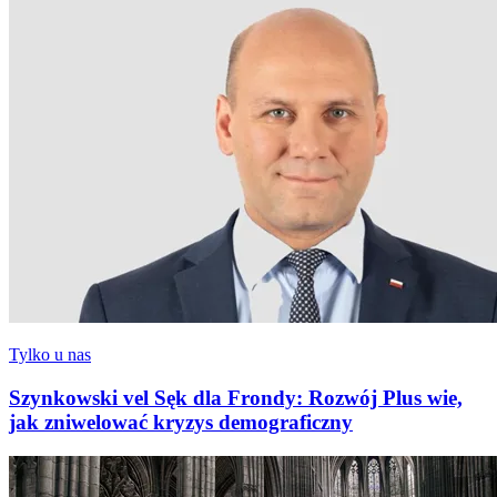
Tylko u nas
Szynkowski vel Sęk dla Frondy: Rozwój Plus wie,
jak zniwelować kryzys demograficzny