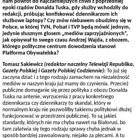
nam powrót do najczarniejszych chwil z poprzedniej
epoki rządów Donalda Tuska, gdy służby wchodziły do
redakcji, próbując konfiskować dziennikarzom ich
służbowe laptopy? Czy znów niebawem obudzimy się w
Polsce, w której TVN, Polsat i TVP będą mówić jednym,
jedynie słusznym głosem „mediów zaprzyjaźnionych”,
jak opisywał to swego czasu Andrzej Wajda, z obozem,
którego polityczne centrum dowodzenia stanowi
Platforma Obywatelska?
Tomasz Sakiewicz
(redaktor naczelny Telewizji Republika,
Gazety Polskiej i Gazety Polskiej Codziennie)
:
To już się
zaczyna dziać i z tego rodzaju zamachem na niezależność
mediów w naszym kraju już mamy do czynienia. Przecież
publiczne domaganie się przez polityka z obozu Donalda
Tuska na antenie, wyrzucenia z pracy konkretnego
dziennikarza czy dziennikarzy to skandal, który w
normalnym kraju nie pozwoliłby takiemu politykowi dłużej
funkcjonować w przestrzeni publicznej. To są jakieś
standardy, których nie ma chyba nawet na Białorusi, bo
tam załatwia się tego rodzaju sprawy chyba jednak w
sposób bardziej zawoalowany, niejako za plecami. A tu