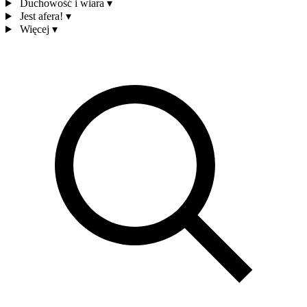
Duchowość i wiara
▾
Jest afera!
▾
Więcej
▾