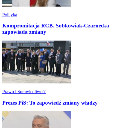
Polityka
Kompromitacja RCB. Sobkowiak-Czarnecka
zapowiada zmiany
Prawo i Sprawiedliwość
Prezes PiS: To zapowiedź zmiany władzy