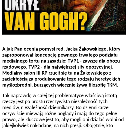
A jak Pan ocenia pomysł red. Jacka Żakowskiego, który
zaproponował koncepcję pewnego trwałego podziału
medialnego tortu na zasadzie: TVP1 - zawsze dla obozu
rządowego, TVP2 - dla największej siły opozycyjnej.
Medialny salon III RP rzucił się tu na Żakowskiego z
zaciekłością za produkowanie tego rodzaju heretyckich
myślozbrodni, burzących wiecznie żywą filozofię TKM.
Tak naprawdę w całej tej problematyce właściwą istotą
rzeczy jest po prostu rzeczywista niezależność tych
mediów, niezależność dziennikarzy. Bo dziennikarze
oczywiście miewają różne poglądy i mają do tego pełne
prawo, ale kluczowe jest to, aby mogli oni działać wolni od
jakiejkolwiek nakładanej na nich presji. Obojętnie, kto