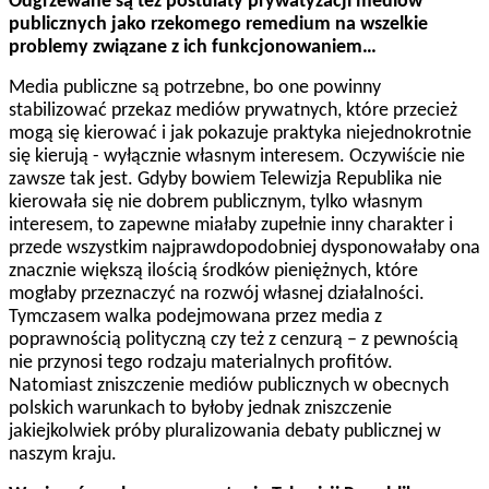
Odgrzewane są też postulaty prywatyzacji mediów
publicznych jako rzekomego remedium na wszelkie
problemy związane z ich funkcjonowaniem…
Media publiczne są potrzebne, bo one powinny
stabilizować przekaz mediów prywatnych, które przecież
mogą się kierować i jak pokazuje praktyka niejednokrotnie
się kierują - wyłącznie własnym interesem. Oczywiście nie
zawsze tak jest. Gdyby bowiem Telewizja Republika nie
kierowała się nie dobrem publicznym, tylko własnym
interesem, to zapewne miałaby zupełnie inny charakter i
przede wszystkim najprawdopodobniej dysponowałaby ona
znacznie większą ilością środków pieniężnych, które
mogłaby przeznaczyć na rozwój własnej działalności.
Tymczasem walka podejmowana przez media z
poprawnością polityczną czy też z cenzurą – z pewnością
nie przynosi tego rodzaju materialnych profitów.
Natomiast zniszczenie mediów publicznych w obecnych
polskich warunkach to byłoby jednak zniszczenie
jakiejkolwiek próby pluralizowania debaty publicznej w
naszym kraju.