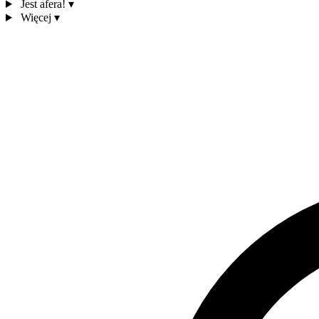
Jest afera!
▾
Więcej
▾