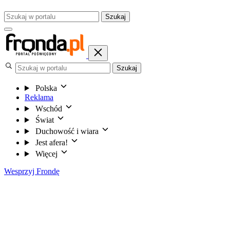
Szukaj
Szukaj
Polska
Reklama
Wschód
Świat
Duchowość i wiara
Jest afera!
Więcej
Wesprzyj Frondę