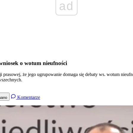
ad
 wniosek o wotum nieufności
ji prasowej, że jego ugrupowanie domaga się debaty ws. wotum nieuf
wszechnych.
Komentarze
wano