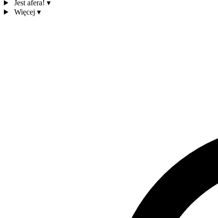
Jest afera!
▾
Więcej
▾