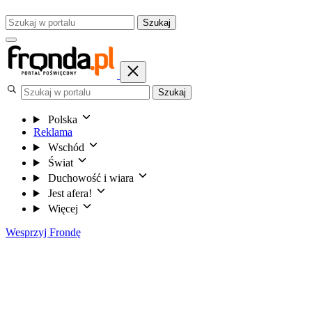
Szukaj
Szukaj
Polska
Reklama
Wschód
Świat
Duchowość i wiara
Jest afera!
Więcej
Wesprzyj Frondę