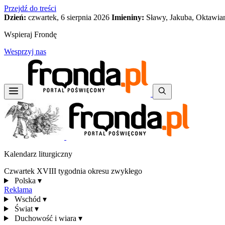
Przejdź do treści
Dzień:
czwartek, 6 sierpnia 2026
Imieniny:
Sławy, Jakuba, Oktawia
Wspieraj Frondę
Wesprzyj nas
Kalendarz liturgiczny
Czwartek XVIII tygodnia okresu zwykłego
Polska
▾
Reklama
Wschód
▾
Świat
▾
Duchowość i wiara
▾