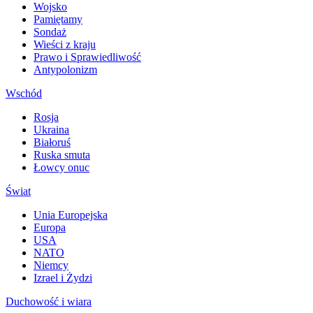
Wojsko
Pamiętamy
Sondaż
Wieści z kraju
Prawo i Sprawiedliwość
Antypolonizm
Wschód
Rosja
Ukraina
Białoruś
Ruska smuta
Łowcy onuc
Świat
Unia Europejska
Europa
USA
NATO
Niemcy
Izrael i Żydzi
Duchowość i wiara