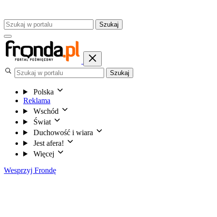
Szukaj
Szukaj
Polska
Reklama
Wschód
Świat
Duchowość i wiara
Jest afera!
Więcej
Wesprzyj Frondę