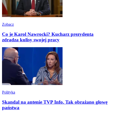
Zobacz
Co je Karol Nawrocki? Kucharz prezydenta
zdradza kulisy swojej pracy
Polityka
Skandal na antenie TVP Info. Tak obrażano głowę
państwa