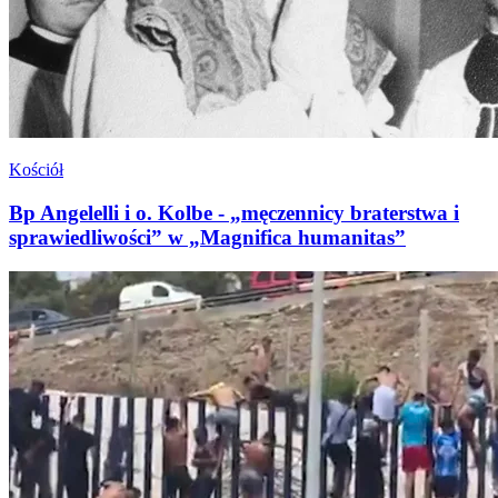
Kościół
Bp Angelelli i o. Kolbe - „męczennicy braterstwa i
sprawiedliwości” w „Magnifica humanitas”