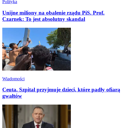
Polityka
Unijne miliony na obalenie rządu PiS. Prof.
Czarnek: To jest absolutny skandal
Wiadomości
Ceuta. Szpital przyjmuje dzieci, które padły ofiarą
gwałtów