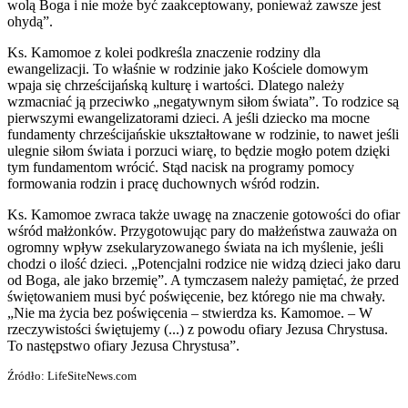
wolą Boga i nie może być zaakceptowany, ponieważ zawsze jest
ohydą”.
Ks. Kamomoe z kolei podkreśla znaczenie rodziny dla
ewangelizacji. To właśnie w rodzinie jako Kościele domowym
wpaja się chrześcijańską kulturę i wartości. Dlatego należy
wzmacniać ją przeciwko „negatywnym siłom świata”. To rodzice są
pierwszymi ewangelizatorami dzieci. A jeśli dziecko ma mocne
fundamenty chrześcijańskie ukształtowane w rodzinie, to nawet jeśli
ulegnie siłom świata i porzuci wiarę, to będzie mogło potem dzięki
tym fundamentom wrócić. Stąd nacisk na programy pomocy
formowania rodzin i pracę duchownych wśród rodzin.
Ks. Kamomoe zwraca także uwagę na znaczenie gotowości do ofiar
wśród małżonków. Przygotowując pary do małżeństwa zauważa on
ogromny wpływ zsekularyzowanego świata na ich myślenie, jeśli
chodzi o ilość dzieci. „Potencjalni rodzice nie widzą dzieci jako daru
od Boga, ale jako brzemię”. A tymczasem należy pamiętać, że przed
świętowaniem musi być poświęcenie, bez którego nie ma chwały.
„Nie ma życia bez poświęcenia – stwierdza ks. Kamomoe. – W
rzeczywistości świętujemy (...) z powodu ofiary Jezusa Chrystusa.
To następstwo ofiary Jezusa Chrystusa”.
Źródło: LifeSiteNews.com