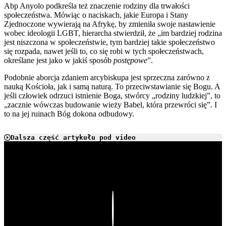
Abp Anyolo podkreśla też znaczenie rodziny dla trwałości
społeczeństwa. Mówiąc o naciskach, jakie Europa i Stany
Zjednoczone wywierają na Afrykę, by zmieniła swoje nastawienie
wobec ideologii LGBT, hierarcha stwierdził, że „im bardziej rodzina
jest niszczona w społeczeństwie, tym bardziej takie społeczeństwo
się rozpada, nawet jeśli to, co się robi w tych społeczeństwach,
określane jest jako w jakiś sposób
postępowe
”.
Podobnie aborcja zdaniem arcybiskupa jest sprzeczna zarówno z
nauką Kościoła, jak i samą naturą. To przeciwstawianie się Bogu. A
jeśli człowiek odrzuci istnienie Boga, stwórcy „rodziny ludzkiej”, to
„zacznie wówczas budowanie wieży Babel, która przewróci się”. I
to na jej ruinach Bóg dokona odbudowy.
Dalsza część artykułu pod video
Play