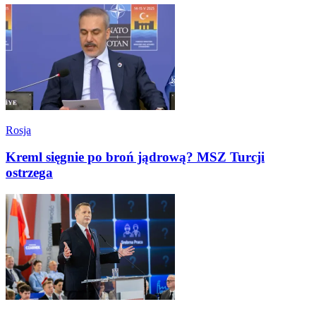
Rosja
Kreml sięgnie po broń jądrową? MSZ Turcji
ostrzega