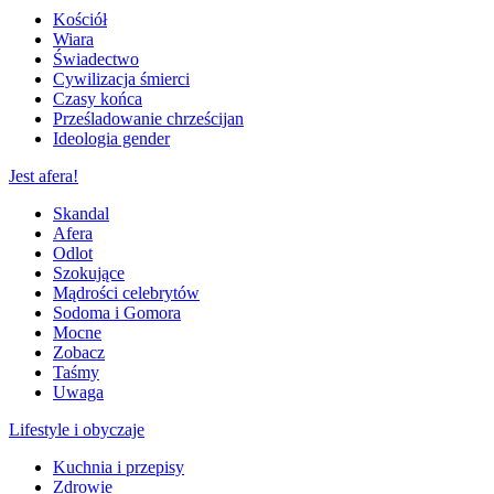
Kościół
Wiara
Świadectwo
Cywilizacja śmierci
Czasy końca
Prześladowanie chrześcijan
Ideologia gender
Jest afera!
Skandal
Afera
Odlot
Szokujące
Mądrości celebrytów
Sodoma i Gomora
Mocne
Zobacz
Taśmy
Uwaga
Lifestyle i obyczaje
Kuchnia i przepisy
Zdrowie