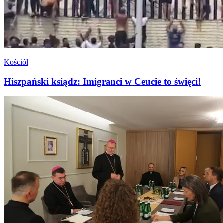
Kościół
Hiszpański ksiądz: Imigranci w Ceucie to święci!