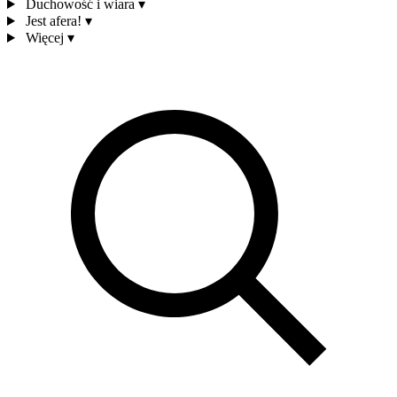
Duchowość i wiara
▾
Jest afera!
▾
Więcej
▾