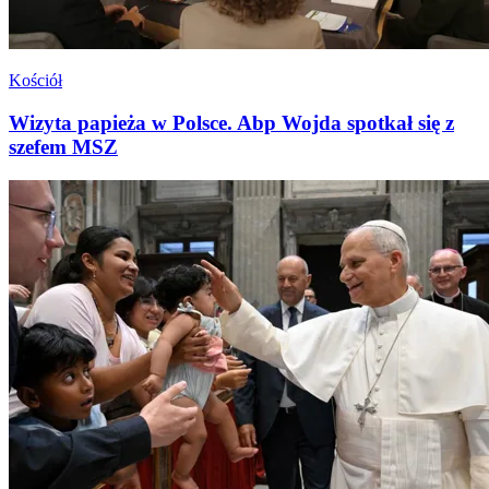
Kościół
Wizyta papieża w Polsce. Abp Wojda spotkał się z
szefem MSZ