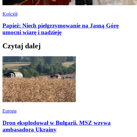
Kościół
Papież: Niech pielgrzymowanie na Jasną Górę
umocni wiarę i nadzieję
Czytaj dalej
Europa
Dron eksplodował w Bułgarii. MSZ wzywa
ambasadora Ukrainy