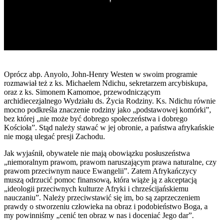
Oprócz abp. Anyolo, John-Henry Westen w swoim programie
rozmawiał też z ks. Michaelem Ndichu, sekretarzem arcybiskupa,
oraz z ks. Simonem Kamomoe, przewodniczącym
archidiecezjalnego Wydziału ds. Życia Rodziny. Ks. Ndichu równie
mocno podkreśla znaczenie rodziny jako „podstawowej komórki”,
bez której „nie może być dobrego społeczeństwa i dobrego
Kościoła”. Stąd należy stawać w jej obronie, a państwa afrykańskie
nie mogą ulegać presji Zachodu.
Jak wyjaśnił, obywatele nie mają obowiązku posłuszeństwa
„niemoralnym prawom, prawom naruszającym prawa naturalne, czy
prawom przeciwnym nauce Ewangelii”. Zatem Afrykańczycy
muszą odrzucić pomoc finansową, która wiąże ją z akceptacją
„ideologii przeciwnych kulturze Afryki i chrześcijańskiemu
nauczaniu”. Należy przeciwstawić się im, bo są zaprzeczeniem
prawdy o stworzeniu człowieka na obraz i podobieństwo Boga, a
my powinniśmy „cenić ten obraz w nas i doceniać Jego dar”.