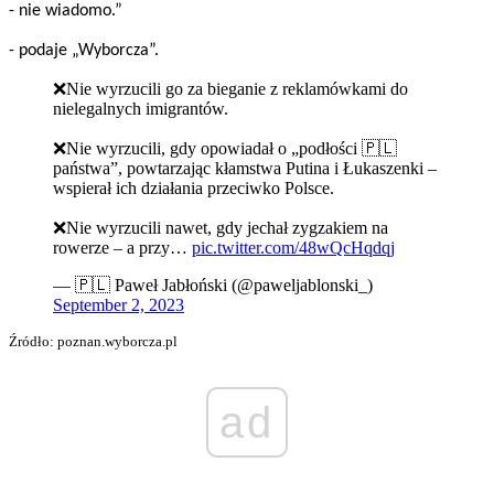
- nie wiadomo.”
- podaje „Wyborcza”.
❌Nie wyrzucili go za bieganie z reklamówkami do
nielegalnych imigrantów.
❌Nie wyrzucili, gdy opowiadał o „podłości 🇵🇱
państwa”, powtarzając kłamstwa Putina i Łukaszenki –
wspierał ich działania przeciwko Polsce.
❌Nie wyrzucili nawet, gdy jechał zygzakiem na
rowerze – a przy…
pic.twitter.com/48wQcHqdqj
— 🇵🇱 Paweł Jabłoński (@paweljablonski_)
September 2, 2023
Źródło: poznan.wyborcza.pl
ad