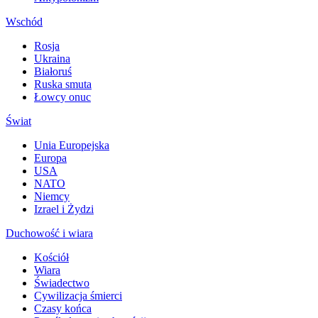
Wschód
Rosja
Ukraina
Białoruś
Ruska smuta
Łowcy onuc
Świat
Unia Europejska
Europa
USA
NATO
Niemcy
Izrael i Żydzi
Duchowość i wiara
Kościół
Wiara
Świadectwo
Cywilizacja śmierci
Czasy końca