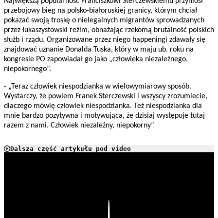
Największą popularność Franciszkowi Sterczewskiemu przyniósł
przebojowy bieg na polsko-białoruskiej granicy, którym chciał
pokazać swoją troskę o nielegalnych migrantów sprowadzanych
przez łukaszystowski reżim, obnażając rzekomą brutalność polskich
służb i rządu. Organizowane przez niego happeningi zdawały się
znajdować uznanie Donalda Tuska, który w maju ub. roku na
kongresie PO zapowiadał go jako „człowieka niezależnego,
niepokornego”.
- „Teraz człowiek niespodzianka w wielowymiarowy sposób.
Wystarczy, że powiem Franek Sterczewski i wszyscy zrozumiecie,
dlaczego mówię człowiek niespodzianka. Też niespodzianka dla
mnie bardzo pozytywna i motywująca, że dzisiaj występuje tutaj
razem z nami. Człowiek niezależny, niepokorny”
Dalsza część artykułu pod video