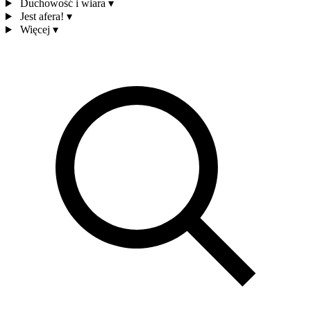
Duchowość i wiara
▾
Jest afera!
▾
Więcej
▾