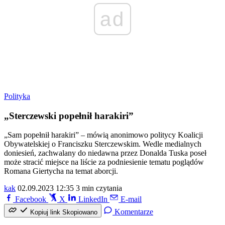
ad
Polityka
„Sterczewski popełnił harakiri”
„Sam popełnił harakiri” – mówią anonimowo politycy Koalicji
Obywatelskiej o Franciszku Sterczewskim. Wedle medialnych
doniesień, zachwalany do niedawna przez Donalda Tuska poseł
może stracić miejsce na liście za podniesienie tematu poglądów
Romana Giertycha na temat aborcji.
kak
02.09.2023 12:35
3 min czytania
Facebook
X
LinkedIn
E-mail
Komentarze
Kopiuj link
Skopiowano