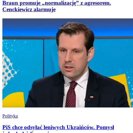
Braun promuje „normalizację” z agresorem.
Cenckiewicz alarmuje
Polityka
PiS chce odsyłać leniwych Ukraińców. Pomysł