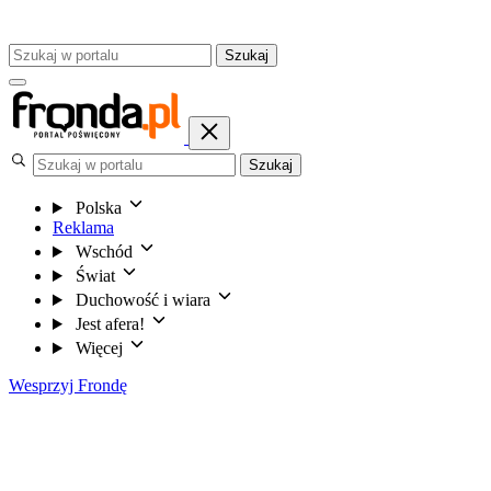
Szukaj
Szukaj
Polska
Reklama
Wschód
Świat
Duchowość i wiara
Jest afera!
Więcej
Wesprzyj Frondę