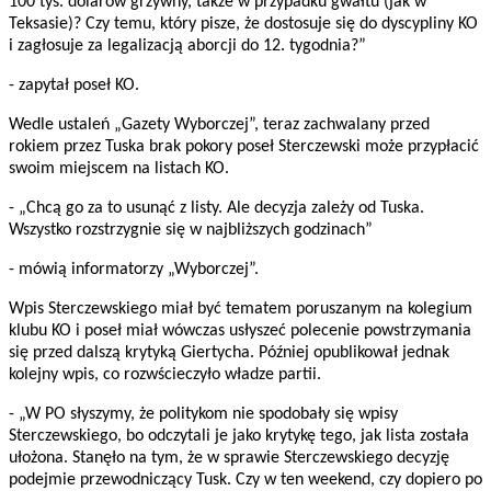
100 tys. dolarów grzywny, także w przypadku gwałtu (jak w
Teksasie)? Czy temu, który pisze, że dostosuje się do dyscypliny KO
i zagłosuje za legalizacją aborcji do 12. tygodnia?”
- zapytał poseł KO.
Wedle ustaleń „Gazety Wyborczej”, teraz zachwalany przed
rokiem przez Tuska brak pokory poseł Sterczewski może przypłacić
swoim miejscem na listach KO.
- „Chcą go za to usunąć z listy. Ale decyzja zależy od Tuska.
Wszystko rozstrzygnie się w najbliższych godzinach”
- mówią informatorzy „Wyborczej”.
Wpis Sterczewskiego miał być tematem poruszanym na kolegium
klubu KO i poseł miał wówczas usłyszeć polecenie powstrzymania
się przed dalszą krytyką Giertycha. Później opublikował jednak
kolejny wpis, co rozwścieczyło władze partii.
- „W PO słyszymy, że politykom nie spodobały się wpisy
Sterczewskiego, bo odczytali je jako krytykę tego, jak lista została
ułożona. Stanęło na tym, że w sprawie Sterczewskiego decyzję
podejmie przewodniczący Tusk. Czy w ten weekend, czy dopiero po