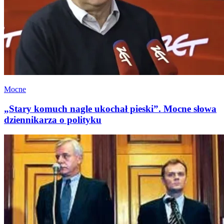
Mocne
„Stary komuch nagle ukochał pieski”. Mocne słowa
dziennikarza o polityku