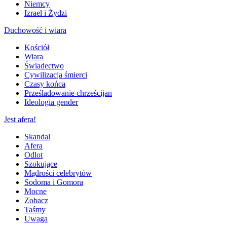
Niemcy
Izrael i Żydzi
Duchowość i wiara
Kościół
Wiara
Świadectwo
Cywilizacja śmierci
Czasy końca
Prześladowanie chrześcijan
Ideologia gender
Jest afera!
Skandal
Afera
Odlot
Szokujące
Mądrości celebrytów
Sodoma i Gomora
Mocne
Zobacz
Taśmy
Uwaga