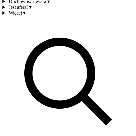
Duchowość i wiara
▾
Jest afera!
▾
Więcej
▾