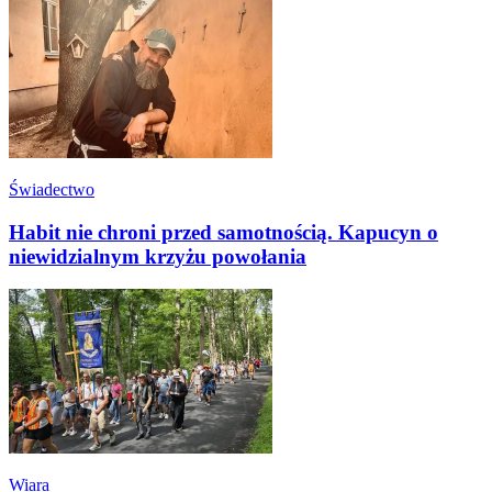
Świadectwo
Habit nie chroni przed samotnością. Kapucyn o
niewidzialnym krzyżu powołania
Wiara