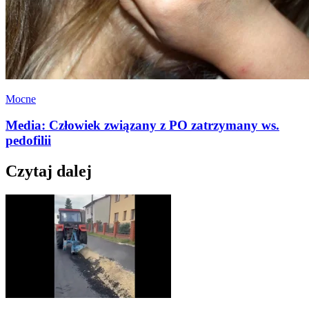
Mocne
Media: Człowiek związany z PO zatrzymany ws.
pedofilii
Czytaj dalej