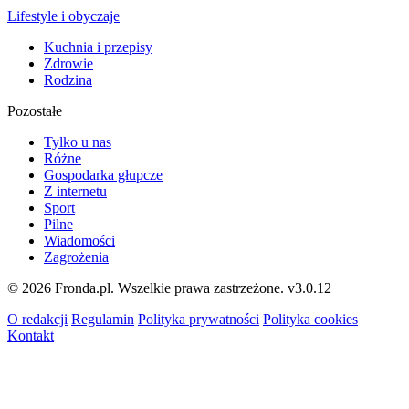
Lifestyle i obyczaje
Kuchnia i przepisy
Zdrowie
Rodzina
Pozostałe
Tylko u nas
Różne
Gospodarka głupcze
Z internetu
Sport
Pilne
Wiadomości
Zagrożenia
© 2026 Fronda.pl. Wszelkie prawa zastrzeżone.
v3.0.12
O redakcji
Regulamin
Polityka prywatności
Polityka cookies
Kontakt