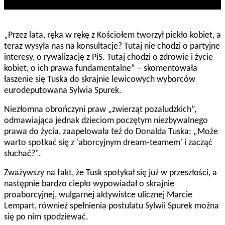
„Przez lata, ręka w rękę z Kościołem tworzył piekło kobiet, a
teraz wysyła nas na konsultacje? Tutaj nie chodzi o partyjne
interesy, o rywalizację z PiS. Tutaj chodzi o zdrowie i życie
kobiet, o ich prawa fundamentalne” – skomentowała
łaszenie się Tuska do skrajnie lewicowych wyborców
eurodeputowana Sylwia Spurek.
Niezłomna obrończyni praw „zwierząt pozaludzkich”,
odmawiająca jednak dzieciom poczętym niezbywalnego
prawa do życia, zaapelowała też do Donalda Tuska: „Może
warto spotkać się z 'aborcyjnym dream-teamem' i zacząć
słuchać?".
Zważywszy na fakt, że Tusk spotykał się już w przeszłości, a
następnie bardzo ciepło wypowiadał o skrajnie
proaborcyjnej, wulgarnej aktywistce ulicznej Marcie
Lempart, również spełnienia postulatu Sylwii Spurek można
się po nim spodziewać.