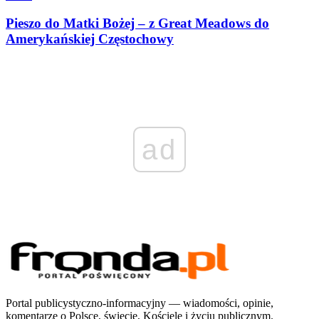
Pieszo do Matki Bożej – z Great Meadows do
Amerykańskiej Częstochowy
ad
Portal publicystyczno-informacyjny — wiadomości, opinie,
komentarze o Polsce, świecie, Kościele i życiu publicznym.