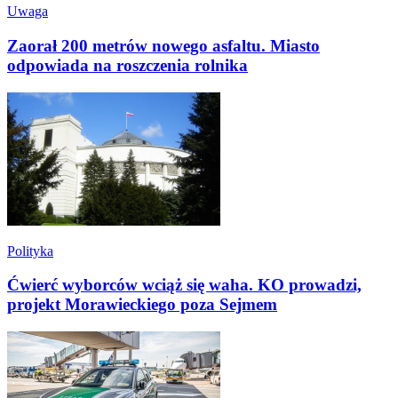
Uwaga
Zaorał 200 metrów nowego asfaltu. Miasto
odpowiada na roszczenia rolnika
Polityka
Ćwierć wyborców wciąż się waha. KO prowadzi,
projekt Morawieckiego poza Sejmem