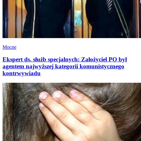
Mocne
Ekspert ds. służb specjalnych: Założyciel PO był
agentem najwyższej kategorii komunistycznego
kontrwywiadu