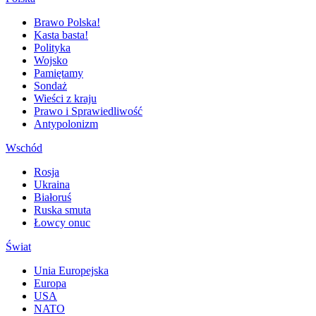
Brawo Polska!
Kasta basta!
Polityka
Wojsko
Pamiętamy
Sondaż
Wieści z kraju
Prawo i Sprawiedliwość
Antypolonizm
Wschód
Rosja
Ukraina
Białoruś
Ruska smuta
Łowcy onuc
Świat
Unia Europejska
Europa
USA
NATO