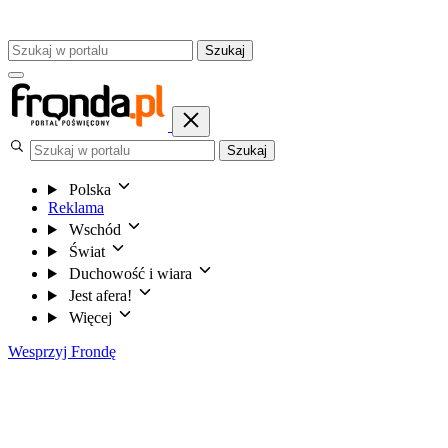
Szukaj
Szukaj
Polska
Reklama
Wschód
Świat
Duchowość i wiara
Jest afera!
Więcej
Wesprzyj Frondę