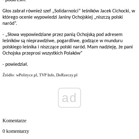
- podkreślił.
Głos zabrał również szef „Solidarności” leśników Jacek Cichocki, w
którego ocenie wypowiedzi Janiny Ochojskiej „niszczą polski
naród”.
- „Słowa wypowiedziane przez panią Ochojską pod adresem
leśników są nieprawdziwe, pogardliwe, godzące w munduru
polskiego leśnika i niszczące polski naród. Mam nadzieję, że pani
Ochojska przeprosi wszystkich Polaków”
- powiedział.
Źródło: wPolityce.pl, TVP Info, DoRzeczy.pl
ad
Komentarze
0 komentarzy