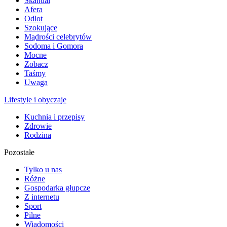
Skandal
Afera
Odlot
Szokujące
Mądrości celebrytów
Sodoma i Gomora
Mocne
Zobacz
Taśmy
Uwaga
Lifestyle i obyczaje
Kuchnia i przepisy
Zdrowie
Rodzina
Pozostałe
Tylko u nas
Różne
Gospodarka głupcze
Z internetu
Sport
Pilne
Wiadomości