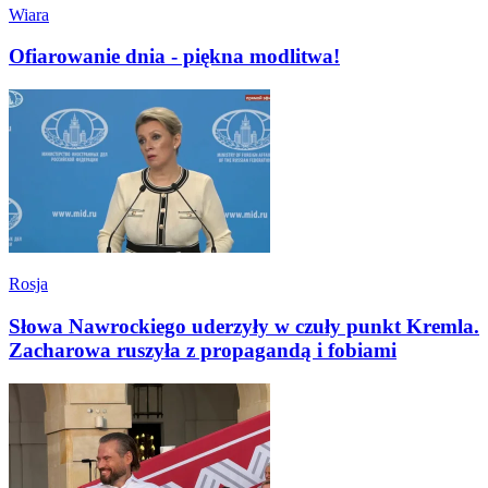
Wiara
Ofiarowanie dnia - piękna modlitwa!
Rosja
Słowa Nawrockiego uderzyły w czuły punkt Kremla.
Zacharowa ruszyła z propagandą i fobiami