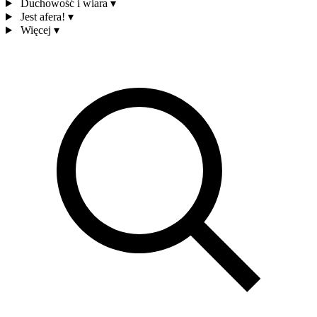
Duchowość i wiara
▾
Jest afera!
▾
Więcej
▾