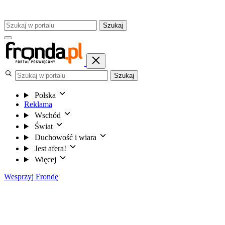
Szukaj
Szukaj
Polska
Reklama
Wschód
Świat
Duchowość i wiara
Jest afera!
Więcej
Wesprzyj Frondę