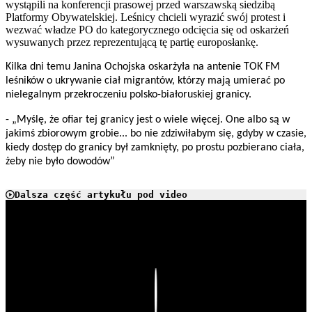
wystąpili na konferencji prasowej przed warszawską siedzibą
Platformy Obywatelskiej. Leśnicy chcieli wyrazić swój protest i
wezwać władze PO do kategorycznego odcięcia się od oskarżeń
wysuwanych przez reprezentującą tę partię europosłankę.
Kilka dni temu Janina Ochojska oskarżyła na antenie TOK FM
leśników o ukrywanie ciał migrantów, którzy mają umierać po
nielegalnym przekroczeniu polsko-białoruskiej granicy.
- „Myślę, że ofiar tej granicy jest o wiele więcej. One albo są w
jakimś zbiorowym grobie... bo nie zdziwiłabym się, gdyby w czasie,
kiedy dostęp do granicy był zamknięty, po prostu pozbierano ciała,
żeby nie było dowodów”
Dalsza część artykułu pod video
Play