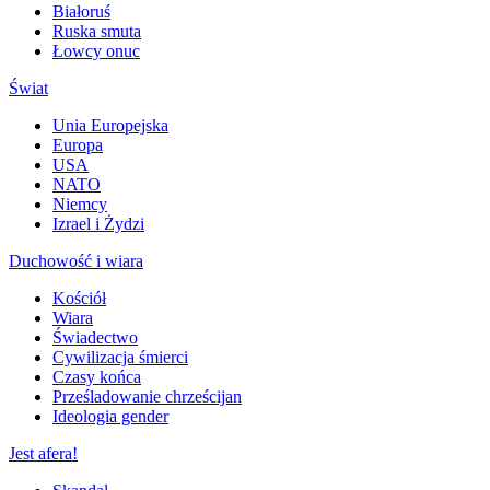
Białoruś
Ruska smuta
Łowcy onuc
Świat
Unia Europejska
Europa
USA
NATO
Niemcy
Izrael i Żydzi
Duchowość i wiara
Kościół
Wiara
Świadectwo
Cywilizacja śmierci
Czasy końca
Prześladowanie chrześcijan
Ideologia gender
Jest afera!