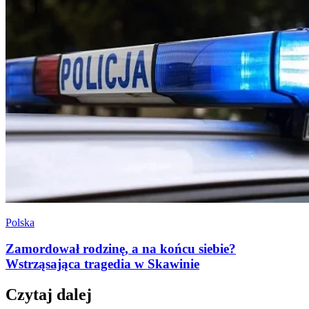
Polska
Zamordował rodzinę, a na końcu siebie?
Wstrząsająca tragedia w Skawinie
Czytaj dalej