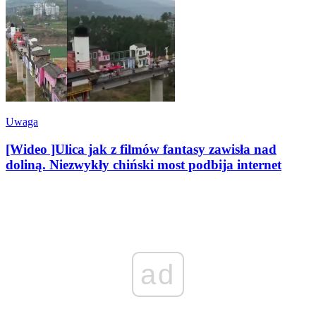
Uwaga
[Wideo ]Ulica jak z filmów fantasy zawisła nad
doliną. Niezwykły chiński most podbija internet
ad