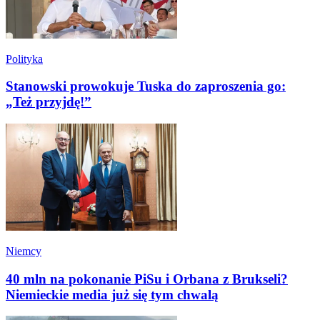
Polityka
Stanowski prowokuje Tuska do zaproszenia go:
„Też przyjdę!”
Niemcy
40 mln na pokonanie PiSu i Orbana z Brukseli?
Niemieckie media już się tym chwalą