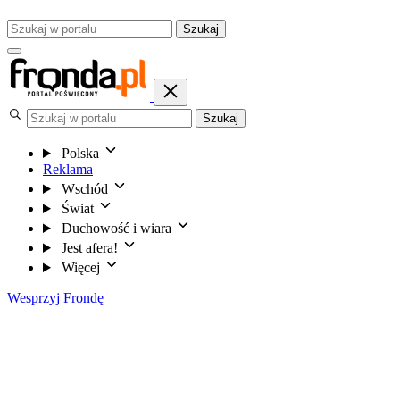
Szukaj
Szukaj
Polska
Reklama
Wschód
Świat
Duchowość i wiara
Jest afera!
Więcej
Wesprzyj Frondę