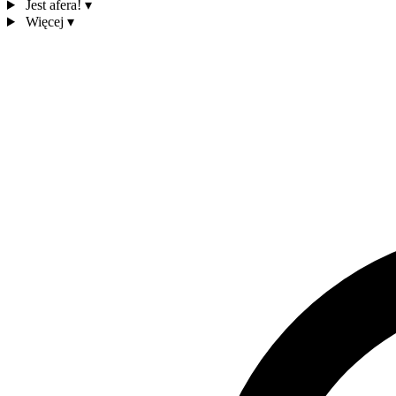
Jest afera!
▾
Więcej
▾