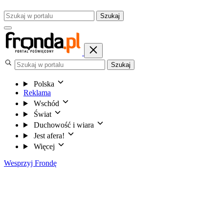
Szukaj
Szukaj
Polska
Reklama
Wschód
Świat
Duchowość i wiara
Jest afera!
Więcej
Wesprzyj Frondę