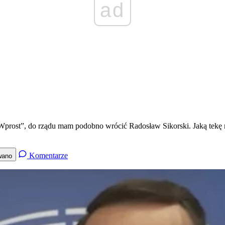
ad
a „Wprost”, do rządu mam podobno wrócić Radosław Sikorski. Jaką tekę
Komentarze
wano