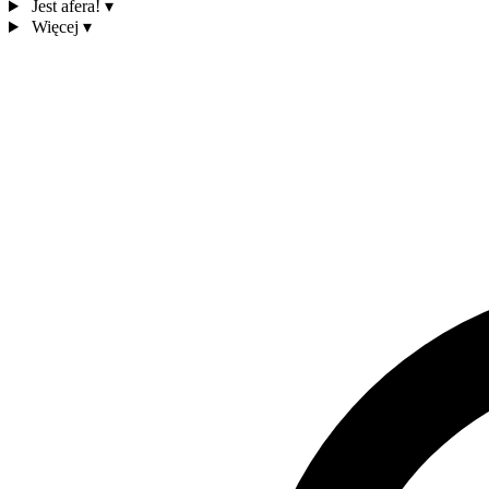
Jest afera!
▾
Więcej
▾