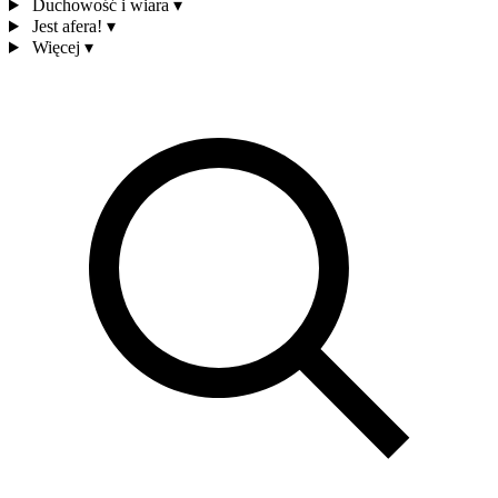
Duchowość i wiara
▾
Jest afera!
▾
Więcej
▾