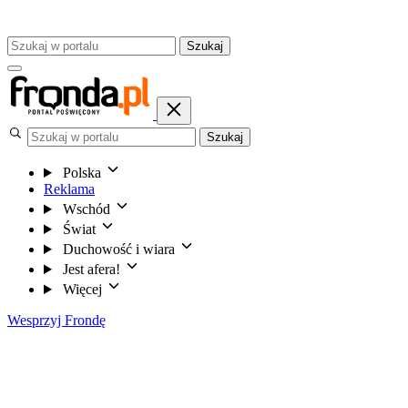
Szukaj
Szukaj
Polska
Reklama
Wschód
Świat
Duchowość i wiara
Jest afera!
Więcej
Wesprzyj Frondę