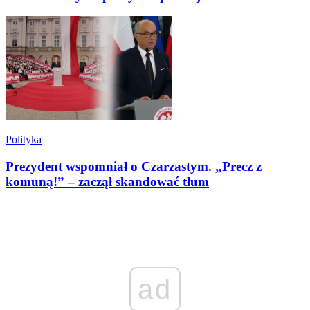
Polityka
Prezydent wspomniał o Czarzastym. „Precz z
komuną!” – zaczął skandować tłum
ad