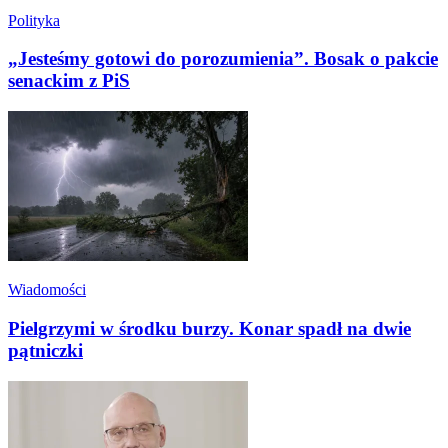
Polityka
„Jesteśmy gotowi do porozumienia”. Bosak o pakcie
senackim z PiS
Wiadomości
Pielgrzymi w środku burzy. Konar spadł na dwie
pątniczki