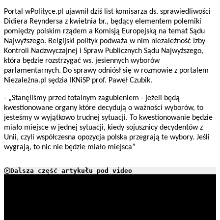
Portal wPolityce.pl ujawnił dziś list komisarza ds. sprawiedliwości
Didiera Reyndersa z kwietnia br., będący elementem polemiki
pomiędzy polskim rządem a Komisją Europejską na temat Sądu
Najwyższego. Belgijski polityk podważa w nim niezależność Izby
Kontroli Nadzwyczajnej i Spraw Publicznych Sądu Najwyższego,
która będzie rozstrzygać ws. jesiennych wyborów
parlamentarnych. Do sprawy odniósł się w rozmowie z portalem
Niezależna.pl sędzia IKNiSP prof. Paweł Czubik.
- „Stanęliśmy przed totalnym zagubieniem - jeżeli będą
kwestionowane organy które decydują o ważności wyborów, to
jesteśmy w wyjątkowo trudnej sytuacji. To kwestionowanie będzie
miało miejsce w jednej sytuacji, kiedy sojusznicy decydentów z
Unii, czyli współczesna opozycja polska przegrają te wybory. Jeśli
wygrają, to nic nie będzie miało miejsca”
Dalsza część artykułu pod video