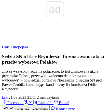
ad
Unia Europejska
Sędzia SN o liście Reyndersa: To zmasowana akcja
przeciw wyborowi Polaków
„To są wszystko naczynia połączone, to jest zmasowana akcja
przeciwko Polsce, przeciwko wolnemu demokratycznemu
wyborowi” – powiedział portalowi Niezależna.pl sędzia SN prof.
Paweł Czubik, komentując skandaliczny list komisarza Didiera
Reyndersa.
kak
21.08.2023 21:11
2 min czytania
Facebook
X
LinkedIn
E-mail
Komentarze
Kopiuj link
Skopiowano