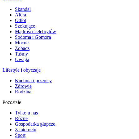
Skandal
Afera
Odlot
Szokujące
Mądrości celebrytów
Sodoma i Gomora
Mocne
Zobacz
Taśmy
Uwaga
Lifestyle i obyczaje
Kuchnia i przepisy
Zdrowie
Rodzina
Pozostałe
Tylko u nas
Różne
Gospodarka głupcze
Z internetu
Sport