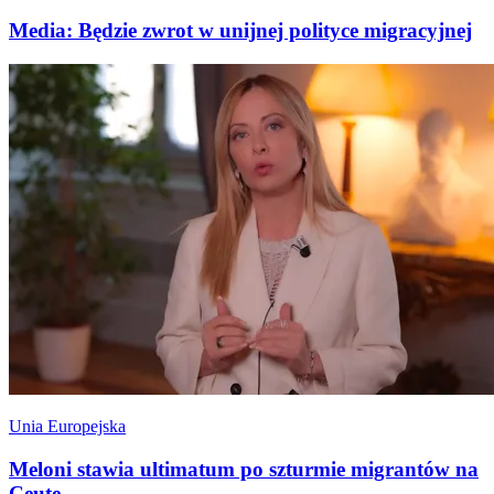
Media: Będzie zwrot w unijnej polityce migracyjnej
Unia Europejska
Meloni stawia ultimatum po szturmie migrantów na
Ceutę