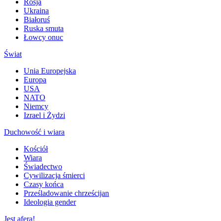
Rosja
Ukraina
Białoruś
Ruska smuta
Łowcy onuc
Świat
Unia Europejska
Europa
USA
NATO
Niemcy
Izrael i Żydzi
Duchowość i wiara
Kościół
Wiara
Świadectwo
Cywilizacja śmierci
Czasy końca
Prześladowanie chrześcijan
Ideologia gender
Jest afera!