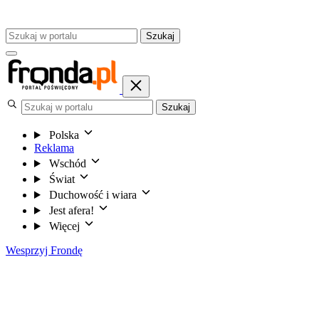
Szukaj
Szukaj
Polska
Reklama
Wschód
Świat
Duchowość i wiara
Jest afera!
Więcej
Wesprzyj Frondę