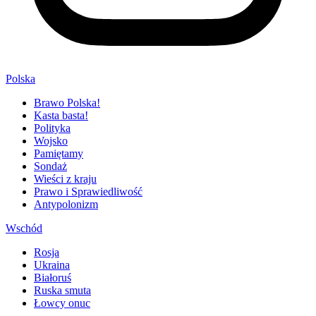
Polska
Brawo Polska!
Kasta basta!
Polityka
Wojsko
Pamiętamy
Sondaż
Wieści z kraju
Prawo i Sprawiedliwość
Antypolonizm
Wschód
Rosja
Ukraina
Białoruś
Ruska smuta
Łowcy onuc