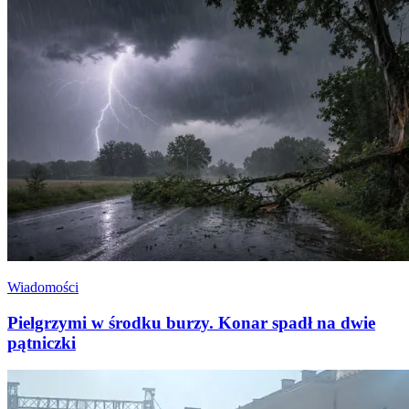
Wiadomości
Pielgrzymi w środku burzy. Konar spadł na dwie
pątniczki