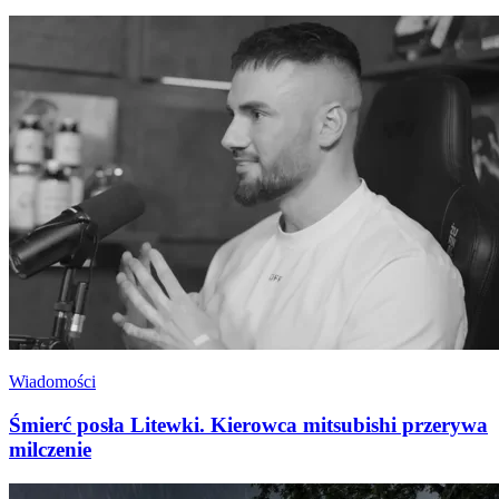
Wiadomości
Śmierć posła Litewki. Kierowca mitsubishi przerywa
milczenie