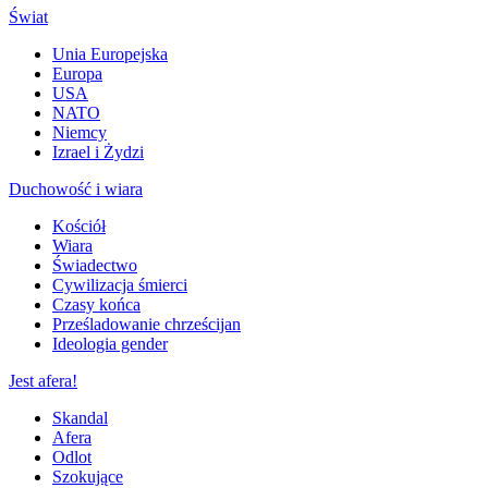
Świat
Unia Europejska
Europa
USA
NATO
Niemcy
Izrael i Żydzi
Duchowość i wiara
Kościół
Wiara
Świadectwo
Cywilizacja śmierci
Czasy końca
Prześladowanie chrześcijan
Ideologia gender
Jest afera!
Skandal
Afera
Odlot
Szokujące