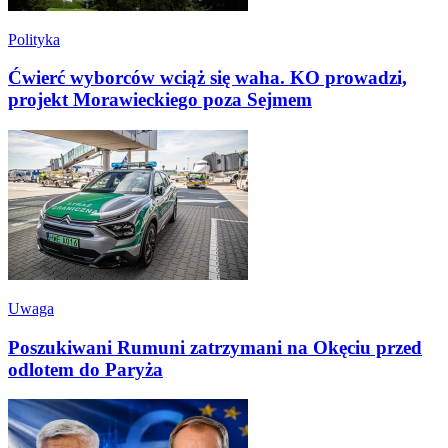
Polityka
Ćwierć wyborców wciąż się waha. KO prowadzi,
projekt Morawieckiego poza Sejmem
Uwaga
Poszukiwani Rumuni zatrzymani na Okęciu przed
odlotem do Paryża