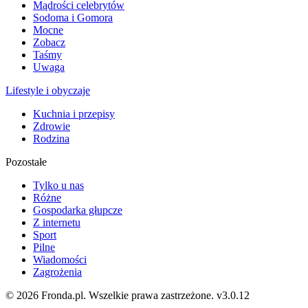
Mądrości celebrytów
Sodoma i Gomora
Mocne
Zobacz
Taśmy
Uwaga
Lifestyle i obyczaje
Kuchnia i przepisy
Zdrowie
Rodzina
Pozostałe
Tylko u nas
Różne
Gospodarka głupcze
Z internetu
Sport
Pilne
Wiadomości
Zagrożenia
© 2026 Fronda.pl. Wszelkie prawa zastrzeżone.
v3.0.12