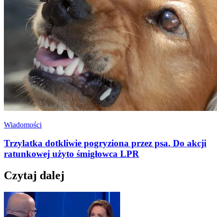
Wiadomości
Trzylatka dotkliwie pogryziona przez psa. Do akcji
ratunkowej użyto śmigłowca LPR
Czytaj dalej