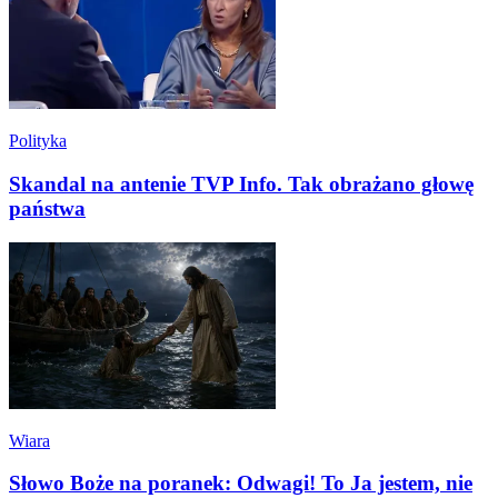
Polityka
Skandal na antenie TVP Info. Tak obrażano głowę
państwa
Wiara
Słowo Boże na poranek: Odwagi! To Ja jestem, nie