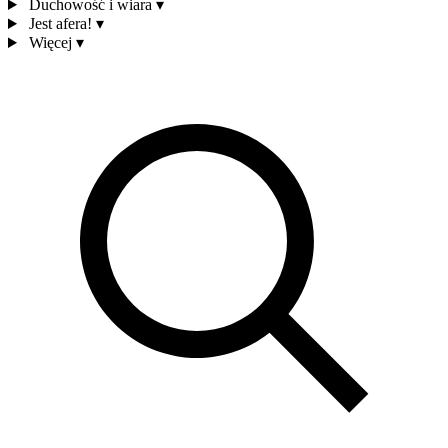
Duchowość i wiara
▾
Jest afera!
▾
Więcej
▾