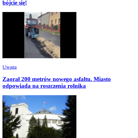
bójcie się!
Uwaga
Zaorał 200 metrów nowego asfaltu. Miasto
odpowiada na roszczenia rolnika