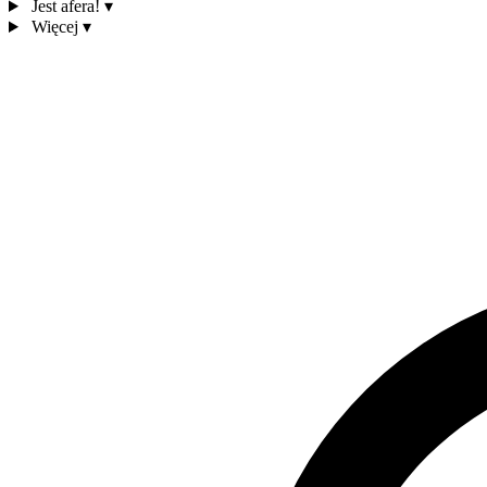
Jest afera!
▾
Więcej
▾