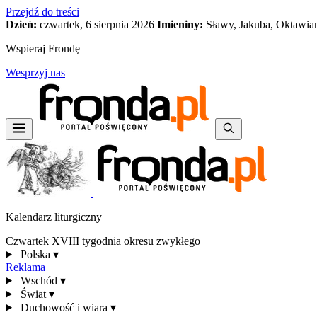
Przejdź do treści
Dzień:
czwartek, 6 sierpnia 2026
Imieniny:
Sławy, Jakuba, Oktawia
Wspieraj Frondę
Wesprzyj nas
Kalendarz liturgiczny
Czwartek XVIII tygodnia okresu zwykłego
Polska
▾
Reklama
Wschód
▾
Świat
▾
Duchowość i wiara
▾