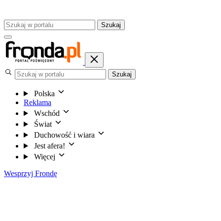
Szukaj
Szukaj
Polska
Reklama
Wschód
Świat
Duchowość i wiara
Jest afera!
Więcej
Wesprzyj Frondę