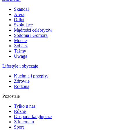
Skandal
Afera
Odlot
Szokujące
Mądrości celebrytów
Sodoma i Gomora
Mocne
Zobacz
Taśmy
Uwaga
Lifestyle i obyczaje
Kuchnia i przepisy
Zdrowie
Rodzina
Pozostałe
Tylko u nas
Różne
Gospodarka głupcze
Z internetu
Sport