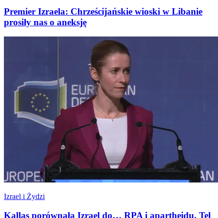
Premier Izraela: Chrześcijańskie wioski w Libanie
prosiły nas o aneksję
Izrael i Żydzi
Kallas porównała Izrael do… RPA i apartheidu. Tel