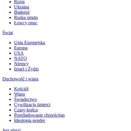
Rosja
Ukraina
Białoruś
Ruska smuta
Łowcy onuc
Świat
Unia Europejska
Europa
USA
NATO
Niemcy
Izrael i Żydzi
Duchowość i wiara
Kościół
Wiara
Świadectwo
Cywilizacja śmierci
Czasy końca
Prześladowanie chrześcijan
Ideologia gender
Jest afera!