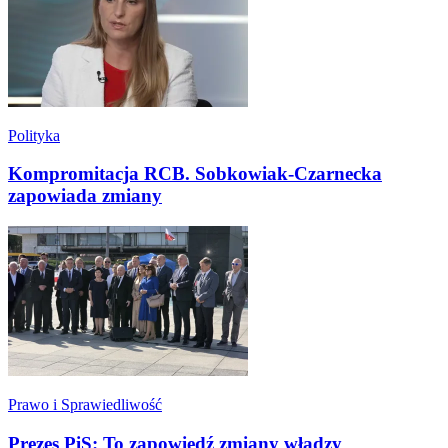
Polityka
Kompromitacja RCB. Sobkowiak-Czarnecka
zapowiada zmiany
Prawo i Sprawiedliwość
Prezes PiS: To zapowiedź zmiany władzy