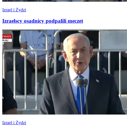
Izrael i Żydzi
Izraelscy osadnicy podpalili meczet
Izrael i Żydzi