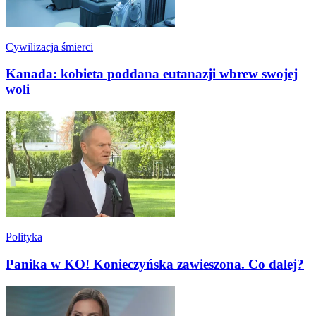
Cywilizacja śmierci
Kanada: kobieta poddana eutanazji wbrew swojej
woli
Polityka
Panika w KO! Konieczyńska zawieszona. Co dalej?