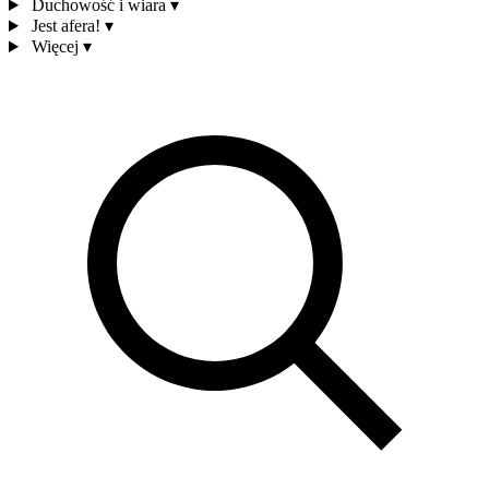
Duchowość i wiara
▾
Jest afera!
▾
Więcej
▾